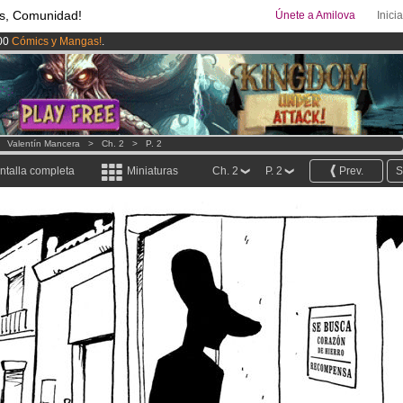
s, Comunidad!
Únete a Amilova
Inici
00
Cómics y Mangas!
.
ado lanzado
!.
uros
al mes!
Hazte Premium ya
>
Valentín Mancera
>
Ch. 2
>
P. 2
ntalla completa
Miniaturas
Ch. 2
P. 2
Prev.
S