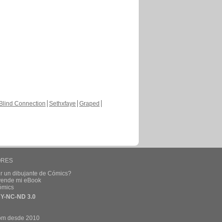
Blind Connection
Sethxfaye
Graped
ORES
r un dibujante de Cómics?
 vende mi eBook
ómics
Y-NC-ND 3.0
om desde 2010