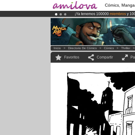
Cómics, Manga
¡Ya tenemos 100000
miembros
y 10
¡
El Kickstarter Amilova está desorm
¡Conviertete en Premium por
3.95 e
Inicio
>
Directorio De Cómics
>
Cómics
>
Thriller
Favoritos
Compartir
Pa