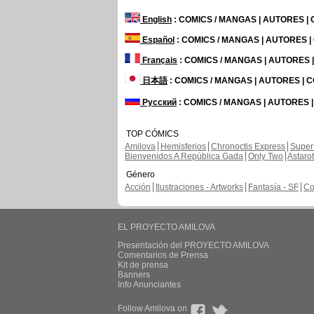
English
: COMICS / MANGAS | AUTORES |
Español
: COMICS / MANGAS | AUTORES 
Français
: COMICS / MANGAS | AUTORES
日本語
: COMICS / MANGAS | AUTORES |
Русский
: COMICS / MANGAS | AUTORES 
TOP CÓMICS
Amilova
Hemisferios
Chronoctis Express
Super
Bienvenidos A República Gada
Only Two
Astaro
Género
Acción
Ilustraciones - Artworks
Fantasía - SF
Co
EL PROYECTO AMILOVA
Presentación del PROYECTO AMILOVA
Comentarios de Prensa
Kit de prensa
Banners
Info Anunciantes
Follow Amilova on