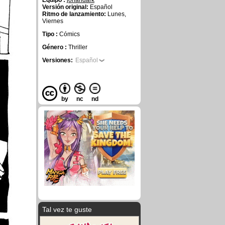
Equipo :
johandark
Versión original:
Español
Ritmo de lanzamiento:
Lunes,
Viernes
Tipo :
Cómics
Género :
Thriller
Versiones:
Español
by
nc
nd
Tal vez te guste