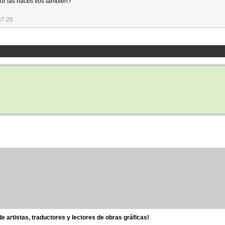
lor las haces vos tambien?
37:26
 artistas, traductores y lectores de obras gráficas!