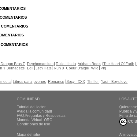
 COMENTARIOS
| COMENTARIOS
 | COMENTARIOS
 COMENTARIOS
| COMENTARIOS
 Dragon Bros Z
Psychomantium
Tokio Libido
Arkham Roots
The Heart Of Earth
th Y Bernadette
Edil
Leth Hate
Run 8
Coeur D'aigle
Wild
Pnj
media
Libros para jovenes
Romance
Sexy - XXX
Thriller
Yaoi - Boys love
COMUNIDAD
LOS AUT
Tutorial del lector
Quieres se
Ayuda la comunidad!
Publica y
FAQ.Preguntas y Respuestas
Feria de c
Moneda Virtual: ORO
CC B
Condiciones de uso
Mapa del sitio
Amilova.c