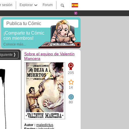
ar sesión
Explorar
Forum
Publica tu Cómic
¡Comparte tu Cómic
con miembros!
Conoce más...
Sobre el equipo de Valentín
iguiente
Mancera
205
14
80
Autor :
maledictus