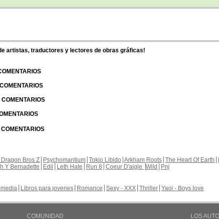
 artistas, traductores y lectores de obras gráficas!
 COMENTARIOS
| COMENTARIOS
 | COMENTARIOS
 COMENTARIOS
| COMENTARIOS
 Dragon Bros Z
Psychomantium
Tokio Libido
Arkham Roots
The Heart Of Earth
th Y Bernadette
Edil
Leth Hate
Run 8
Coeur D'aigle
Wild
Pnj
media
Libros para jovenes
Romance
Sexy - XXX
Thriller
Yaoi - Boys love
COMUNIDAD
LOS AUT