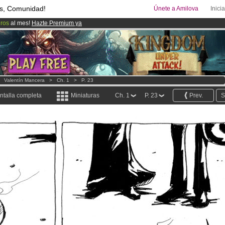
s, Comunidad!
Únete a Amilova
Inici
uros
al mes!
Hazte Premium ya
00
Cómics y Mangas!
.
ado lanzado
!.
>
Valentín Mancera
>
Ch. 1
>
P. 23
ntalla completa
Miniaturas
Ch. 1
P. 23
Prev.
S