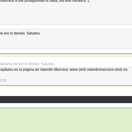
ancera ni fue protagonista ni nada, fue ese cientifico :L
me leo lo demás. Saludos.
 Mañana me leo lo demás. Saludos.
apítulos en la página de Valentín Mancera: www (dot) valentinmancera (dot) mx
4:29