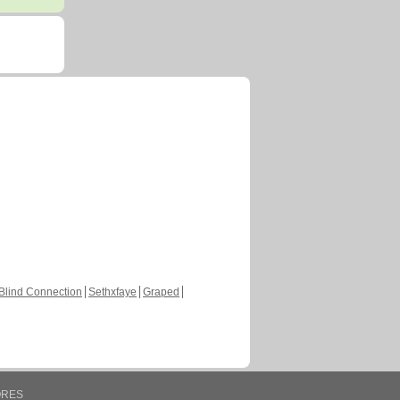
Blind Connection
Sethxfaye
Graped
ORES