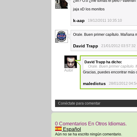
¿fin? O.ó ¿me tomas el pelo? valentin m
21
jaja xD los monitos
k-aap
19/12/2011 10:35:10
Orale. Buen primer capítulo. Mañana 
1
David Trapp
21/01/2012 03:57:32
David Trapp
ha dicho:
1
Orale. Buen primer capítulo.
Autor
Gracias, puedes encontrar más c
maledictus
28/01/2012 04:5
Conéctate para comentar
0 Comentarios En Otros Idiomas.
Español
Aún no se ha escrito ningún comentario.