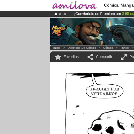
Cómics, Manga
¡Conviertete en Premium por
3.95 e
¡Ya tenemos 100000
miembros
y 10
¡
El Kickstarter Amilova está desorm
Inicio
>
Directorio De Cómics
>
Cómics
>
Thriller
Favoritos
Compartir
Pa