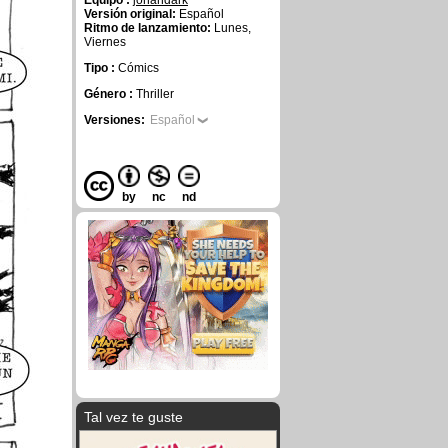
Equipo :
johandark
Versión original:
Español
Ritmo de lanzamiento:
Lunes,
Viernes
Tipo :
Cómics
Género :
Thriller
Versiones:
Español
by
nc
nd
Tal vez te guste