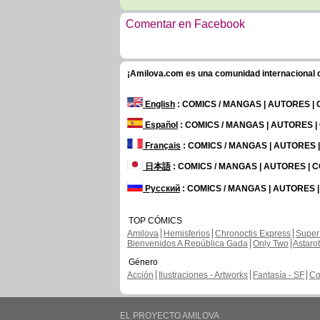
Comentar en Facebook
¡Amilova.com es una comunidad internacional de
English
: COMICS / MANGAS | AUTORES |
Español
: COMICS / MANGAS | AUTORES 
Français
: COMICS / MANGAS | AUTORES
日本語
: COMICS / MANGAS | AUTORES |
Русский
: COMICS / MANGAS | AUTORES 
TOP CÓMICS
Amilova
Hemisferios
Chronoctis Express
Super
Bienvenidos A República Gada
Only Two
Astaro
Género
Acción
Ilustraciones - Artworks
Fantasía - SF
Co
EL PROYECTO AMILOVA