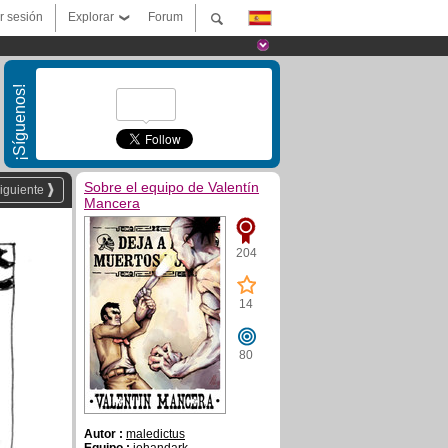
ar sesión
Explorar
Forum
¡Síguenos!
Sobre el equipo de Valentín
iguiente
Mancera
204
14
80
Autor :
maledictus