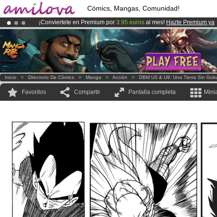
Cómics, Mangas, Comunidad!
¡Conviertete en Premium por
3.95 euros
al mes!
Hazte Premium ya
¡
El Kickstarter Amilova está desormado lanzado
!.
¡Ya tenemos 134393
miembros
y 1208
Cómics y Mangas!
.
Inicio
>
Directorio De Cómics
>
Manga
>
Acción
>
DBM U3 & U9: Una Tierra Sin Gok
Favoritos
Compartir
Pantalla completa
Mini