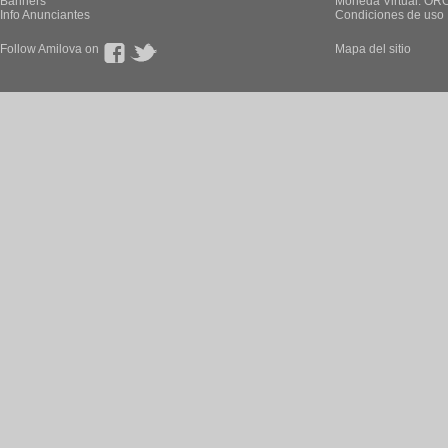
Banners
Moneda Virtual: OR
Info Anunciantes
Condiciones de uso
Follow Amilova on
Mapa del sitio