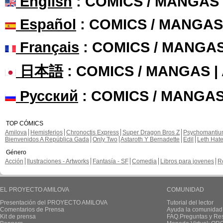
English
: COMICS / MANGAS
Español
: COMICS / MANGAS
Français
: COMICS / MANGA
日本語
: COMICS / MANGAS 
Русский
: COMICS / MANGAS
TOP CÓMICS
Amilova
Hemisferios
Chronoctis Express
Super Dragon Bros Z
Psychomanti
Bienvenidos A República Gada
Only Two
Astaroth Y Bernadette
Edil
Leth Hat
Género
Acción
Ilustraciones - Artworks
Fantasía - SF
Comedia
Libros para jovenes
R
EL PROYECTO AMILOVA
COMUNIDAD
Presentación del PROYECTO AMILOVA
Tutorial del lector
Comentarios de Prensa
Ayuda la comunidad
Kit de prensa
FAQ.Preguntas y Re