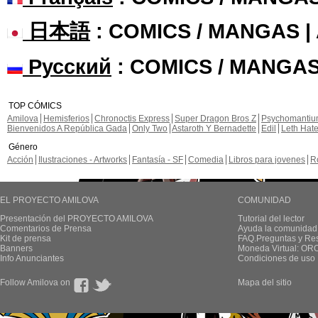
日本語
: COMICS / MANGAS 
Русский
: COMICS / MANGAS
TOP CÓMICS
Amilova
Hemisferios
Chronoctis Express
Super Dragon Bros Z
Psychomanti
Bienvenidos A República Gada
Only Two
Astaroth Y Bernadette
Edil
Leth Hat
Género
Acción
Ilustraciones - Artworks
Fantasía - SF
Comedia
Libros para jovenes
R
EL PROYECTO AMILOVA
COMUNIDAD
Presentación del PROYECTO AMILOVA
Tutorial del lector
Comentarios de Prensa
Ayuda la comunidad
Kit de prensa
FAQ.Preguntas y Re
Banners
Moneda Virtual: OR
Info Anunciantes
Condiciones de uso
Follow Amilova on
Mapa del sitio