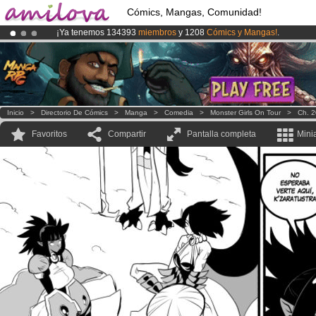
Cómics, Mangas, Comunidad!
¡Ya tenemos 134393
miembros
y 1208
Cómics y Mangas!
.
¡Conviertete en Premium por
3.95 euros
al mes!
Hazte Premium ya
¡
El Kickstarter Amilova está desormado lanzado
!.
Inicio
>
Directorio De Cómics
>
Manga
>
Comedia
>
Monster Girls On Tour
>
Ch. 2
Favoritos
Compartir
Pantalla completa
Mini