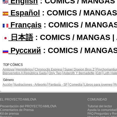
English
: COMICS / MANGAS
Español
: COMICS / MANGAS
Français
: COMICS / MANGA
日本語
: COMICS / MANGAS 
Русский
: COMICS / MANGAS
TOP CÓMICS
Amilova
Hemisferios
Chronoctis Express
Super Dragon Bros Z
Psychomanti
Bienvenidos A República Gada
Only Two
Astaroth Y Bernadette
Edil
Leth Hat
Género
Acción
Ilustraciones - Artworks
Fantasía - SF
Comedia
Libros para jovenes
R
EL PROYECTO AMILOVA
COMUNIDAD
Presentación del PROYECTO AMILOVA
Tutorial del lector
Comentarios de Prensa
Ayuda la comunidad
Kit de prensa
FAQ.Preguntas y Re