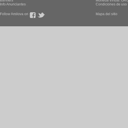
Banners
Moneda Virtual: OR
Info Anunciantes
Condiciones de uso
Follow Amilova on
Mapa del sitio