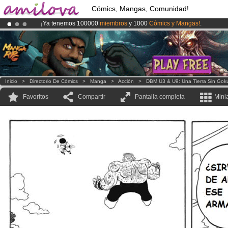
Cómics, Mangas, Comunidad!
¡Ya tenemos 100000
miembros
y 1000
Cómics y Mangas!
.
¡
El Kickstarter Amilova está desormado lanzado
!.
¡Conviertete en Premium por
3.95 euros
al mes!
Hazte Premium ya
Inicio
>
Directorio De Cómics
>
Manga
>
Acción
>
DBM U3 & U9: Una Tierra Sin Gok
Favoritos
Compartir
Pantalla completa
Mini