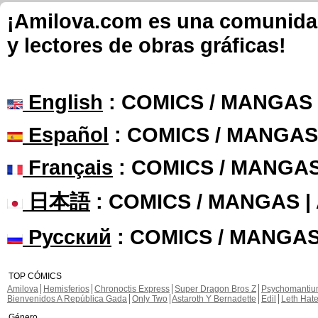
¡Amilova.com es una comunidad 
y lectores de obras gráficas!
English
: COMICS / MANGAS
Español
: COMICS / MANGAS
Français
: COMICS / MANGA
日本語
: COMICS / MANGAS 
Русский
: COMICS / MANGAS
TOP CÓMICS
Amilova
Hemisferios
Chronoctis Express
Super Dragon Bros Z
Psychomanti
Bienvenidos A República Gada
Only Two
Astaroth Y Bernadette
Edil
Leth Hat
Género