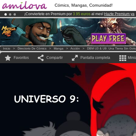
Cómics, Mangas, Comunidad!
¡Conviertete en Premium por
3.95 euros
al mes!
Hazte Premium ya
¡Ya tenemos 134393
miembros
y 1208
Cómics y Mangas!
.
¡
El Kickstarter Amilova está desormado lanzado
!.
Inicio
>
Directorio De Cómics
>
Manga
>
Acción
>
DBM U3 & U9: Una Tierra Sin Gok
Favoritos
Compartir
Pantalla completa
Mini