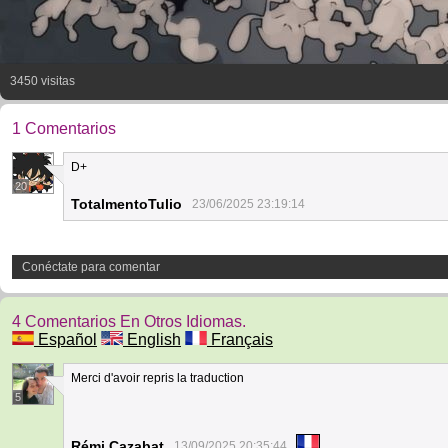
3450 visitas
1 Comentarios
D+
20
TotalmentoTulio
23/06/2025 23:19:14
Conéctate para comentar
4 Comentarios En Otros Idiomas.
Español
English
Français
Merci d'avoir repris la traduction
5
Rémi Cazabat
13/09/2025 20:35:44