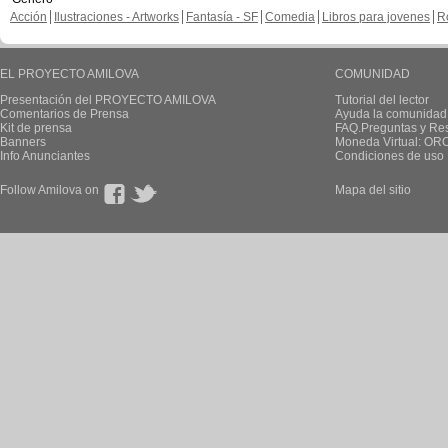
Acción
Ilustraciones - Artworks
Fantasía - SF
Comedia
Libros para jovenes
R
EL PROYECTO AMILOVA
COMUNIDAD
Presentación del PROYECTO AMILOVA
Tutorial del lector
Comentarios de Prensa
Ayuda la comunidad
Kit de prensa
FAQ.Preguntas y Re
Banners
Moneda Virtual: OR
Info Anunciantes
Condiciones de uso
Follow Amilova on
Mapa del sitio