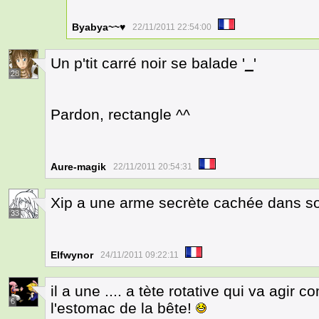
Byabya~~♥
22/11/2011 22:54:00
Un p'tit carré noir se balade '
_
'
28
Pardon, rectangle ^^
Aure-magik
22/11/2011 20:54:31
Xip a une arme secrète cachée dans s
33
Elfwynor
24/11/2011 09:22:11
il a une .... a tète rotative qui va agir
6
l'estomac de la bête!