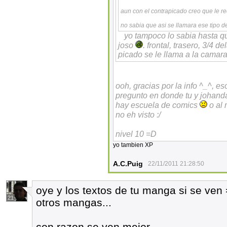
aun con el contrapicado creo que le red
no sabia que asi se llamara ese tipo d
yo tampoco lo sabia hasta q
joso
. frontal, trasero, 3/4 d
picado se le llama a la camara
ooh, gracias por la info ^_^, 
pregunto en donde tu y johand
hay escuela de comics
o al 
no eh visto :/
nivel 10 =D
yo tambien XP
A.C.Puig
22/11/2011 21:28:50
oye y los textos de tu manga si se ven
21
otros mangas...
con razon se ven mejor