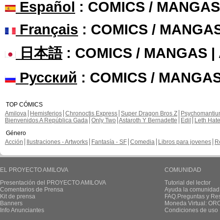
Español
: COMICS / MANGAS
Français
: COMICS / MANGA
日本語
: COMICS / MANGAS 
Русский
: COMICS / MANGAS
TOP CÓMICS
Amilova
Hemisferios
Chronoctis Express
Super Dragon Bros Z
Psychomanti
Bienvenidos A República Gada
Only Two
Astaroth Y Bernadette
Edil
Leth Hat
Género
Acción
Ilustraciones - Artworks
Fantasía - SF
Comedia
Libros para jovenes
R
EL PROYECTO AMILOVA
COMUNIDAD
Presentación del PROYECTO AMILOVA
Tutorial del lector
Comentarios de Prensa
Ayuda la comunidad
Kit de prensa
FAQ.Preguntas y Re
Banners
Moneda Virtual: OR
Info Anunciantes
Condiciones de uso