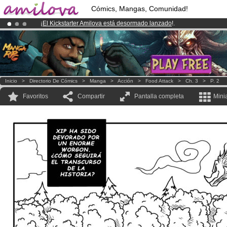
Cómics, Mangas, Comunidad!
¡
El Kickstarter Amilova está desormado lanzado
!.
¡Ya tenemos 100000
miembros
y 1000
Cómics y Mangas!
.
¡Conviertete en Premium por
3.95 euros
al mes!
Hazte Premium ya
Inicio
>
Directorio De Cómics
>
Manga
>
Acción
>
Food Attack
>
Ch. 3
>
P. 2
Favoritos
Compartir
Pantalla completa
Mini