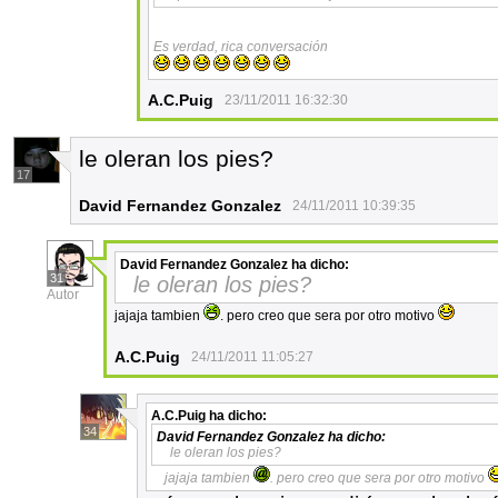
Es verdad, rica conversación
A.C.Puig
23/11/2011 16:32:30
le oleran los pies?
17
David Fernandez Gonzalez
24/11/2011 10:39:35
David Fernandez Gonzalez
ha dicho:
31
le oleran los pies?
Autor
jajaja tambien
. pero creo que sera por otro motivo
A.C.Puig
24/11/2011 11:05:27
A.C.Puig
ha dicho:
34
David Fernandez Gonzalez
ha dicho:
le oleran los pies?
jajaja tambien
. pero creo que sera por otro motivo