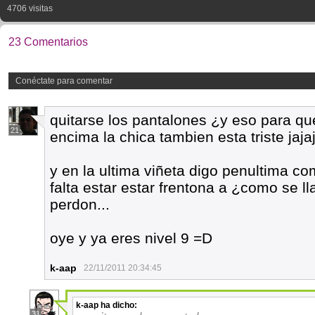
4706 visitas
23 Comentarios
Conéctate para comentar
quitarse los pantalones ¿y eso para qu
21
encima la chica tambien esta triste jaja
y en la ultima viñeta digo penultima c
falta estar estar frentona a ¿como se 
perdon...
oye y ya eres nivel 9 =D
k-aap
22/11/2011 20:34:45
k-aap
ha dicho:
31