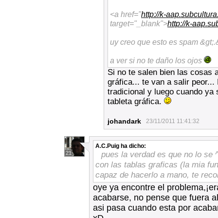
<a href="
http://k-aap.subcultura.
target="_blank">
http://k-aap.su
uy creo que esto es spam &gt;.
a ver si no te daño los ojos
Si no te salen bien las cosas 
gráfica... te van a salir peor.
tradicional y luego cuando ya
tableta gráfica.
johandark
23/11/2011 11:41:32
A.C.Puig
ha dicho:
pues la verdad es que no lo se 
21
con las tablas graficas (la mia fu
capaz de hacerlo a mano, te rec
oye ya encontre el problema,¡era
acabarse, no pense que fuera al
asi pasa cuando esta por acabars