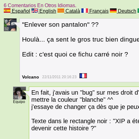
6 Comentarios En Otros Idiomas.
Español
English
Català
Français
Deutsch
"Enlever son pantalon" ??
32
Houlà... ça sent le gros truc bien dingue
Edit : c'est quoi ce fichu carré noir ?
Volcano
22/11/2011 20:16:23
En fait, j'avais un "bug" sur mes droit 
36
mettre la couleur "blanche" ^^
Equipo
j'essaye de changer ça dès que je peux
Texte dans le rectangle noir : "XIP a 
devenir cette histoire ?"