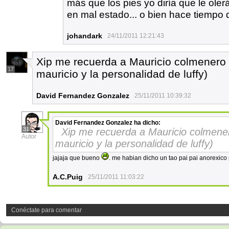
más que los pies yo diría que le oler
en mal estado... o bien hace tiempo
johandark
24/11/2011 12:21:43
Xip me recuerda a Mauricio colmenero 
17
mauricio y la personalidad de luffy)
David Fernandez Gonzalez
25/11/2011 10:39:32
David Fernandez Gonzalez
ha dicho:
31
Xip me recuerda a Mauricio colmener
Autor
mauricio y la personalidad de luffy)
jajaja que bueno
. me habian dicho un tao pai pai anorexico
A.C.Puig
25/11/2011 11:03:22
Conéctate para comentar