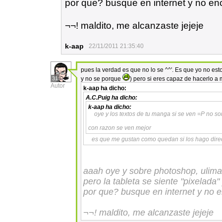
por que? busque en internet y no e
¬¬! maldito, me alcanzaste jejeje
k-aap
22/11/2011 21:35:40
pues la verdad es que no lo se ^^'. Es que yo no esto
31
y no se porque
) pero si eres capaz de hacerlo a
Autor
k-aap
ha dicho:
A.C.Puig
ha dicho:
k-aap
ha dicho:
oye y los textos de tu manga si se ven =P no so
con razon se ven mejor
es que me gustan como quedan si los hago dir
aaah oye y sobre photoshop, ulimam
pero la tableta se siente "pixelad
por que? busque en internet y no 
¬¬! maldito, me alcanzaste jejeje