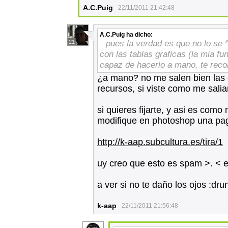
A.C.Puig
22/11/2011 21:42:48
A.C.Puig
ha dicho:
pues la verdad es que no lo se 
21
con las tablas graficas (la mia fu
capaz de hacerlo a mano, te rec
¿a mano? no me salen bien las
recursos, si viste como me salia
si quieres fijarte, y asi es com
modifique en photoshop una pa
http://k-aap.subcultura.es/tira/1
uy creo que esto es spam >. < 
a ver si no te daño los ojos :dru
k-aap
22/11/2011 21:56:48