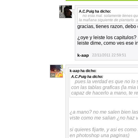
A.C.Puig
ha dicho:
no esta mal. solamente tienes qu
21
la mañana siguiente de plantarlo :a
gracias, tienes razon, debo
¿oye y leiste los capitulos?
leiste dime, como ves ese 
k-aap
22/11/2011 22:59:51
k-aap
ha dicho:
34
A.C.Puig
ha dicho:
pues la verdad es que no lo 
con las tablas graficas (la mia
capaz de hacerlo a mano, te 
¿a mano? no me salen bien las
viste como me salian ¿no haz vi
si quieres fijarte, y asi es co
en photoshop una paginas)