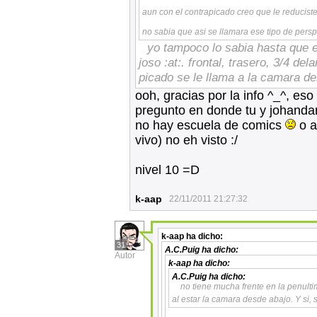
aun con el contrapicado creo que le reduciste
no sabia que asi se llamara ese tipo de pers
yo tampoco lo sabia hasta que 
joso :at:. frontal, trasero, 3/4 de
picado se le llama a la camara de
ooh, gracias por la info ^_^, e
pregunto en donde tu y johanda
no hay escuela de comics
o a
vivo) no eh visto :/
nivel 10 =D
k-aap
22/11/2011 21:27:32
k-aap
ha dicho:
31
A.C.Puig
ha dicho:
Autor
k-aap
ha dicho:
A.C.Puig
ha dicho:
no tiene mucha frente en la penulti
al estar la camara desde abajo. Y si,