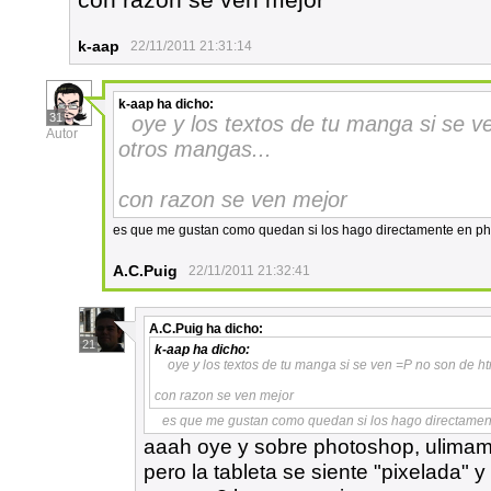
k-aap
22/11/2011 21:31:14
k-aap
ha dicho:
31
oye y los textos de tu manga si se 
Autor
otros mangas...
con razon se ven mejor
es que me gustan como quedan si los hago directamente en p
A.C.Puig
22/11/2011 21:32:41
A.C.Puig
ha dicho:
21
k-aap
ha dicho:
oye y los textos de tu manga si se ven =P no son de h
con razon se ven mejor
es que me gustan como quedan si los hago directame
aaah oye y sobre photoshop, ulimamen
pero la tableta se siente "pixelada"