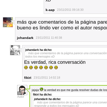
xD
k-aap
23/11/2011 09:16:30
más que comentarios de la página par
34
bueno es lindo ver como el autor resp
johandark
23/11/2011 11:40:38
johandark
ha dicho:
más que comentarios de la página parece una conversación 
16
todos los mensajes xD
Es verdad, rica conversación
fikiri
23/11/2011 14:02:18
jajaja
la verdad es que me gusta resolver dudas de los
31
fikiri
ha dicho:
Autor
johandark
ha dicho:
más que comentarios de la página parece una conver
responde a todos los mensajes xD