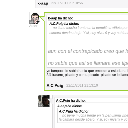
k-aap
22/11/2011 21:10:56
k-aap
ha dicho:
31
A.C.Puig
ha dicho:
Autor
no tiene mucha frente en la penultima viñeta por
camara desde abajo. Y si, soy nivel 9 y voy subie
aun con el contrapicado creo que le
no sabia que asi se llamara ese ti
yo tampoco lo sabia hasta que empeze a estudiar a 
3/4 trasero, picado y contrapicado. picado se le lla
A.C.Puig
22/11/2011 21:13:10
A.C.Puig
ha dicho:
21
k-aap
ha dicho:
A.C.Puig
ha dicho:
no tiene mucha frente en la penultima viñe
la camara desde abajo. Y si, soy nivel 9 y vo