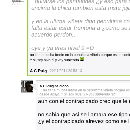
quitarse los pantalones ¿y eso para 
Autor
encima la chica tambien esta triste jaj
y en la ultima viñeta digo penultima 
falta estar estar frentona a ¿como se
acuerdo perdon...
oye y ya eres nivel 9 =D
no tiene mucha frente en la penultima viñeta porque es un contr
Y si, soy nivel 9 y voy subiendo
.
A.C.Puig
22/11/2011 20:53:13
A.C.Puig
ha dicho:
no tiene mucha frente en la penultima viñeta porque es 
21
desde abajo. Y si, soy nivel 9 y voy subiendo :at:.
aun con el contrapicado creo que le r
no sabia que asi se llamara ese tipo
¿y el contrapicado alrevez como se 