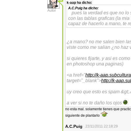
k-aap
ha dicho:
31
A.C.Puig
ha dicho:
Autor
pues la verdad es que no lo 
con las tablas graficas (la mia
capaz de hacerlo a mano, te 
¿a mano? no me salen bien las
viste como me salian ¿no haz v
si quieres fijarte, y asi es co
en photoshop una paginas)
<a href="
http://k-aap.subcultura
target="_blank">
http://k-aap.su
uy creo que esto es spam &gt;.
a ver si no te daño los ojos
no esta mal. solamente tienes que practi
siguiente de plantarlo
A.C.Puig
22/11/2011 22:18:29