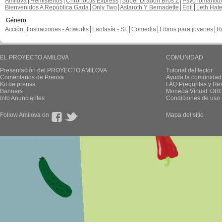
Amilova
Hemisferios
Chronoctis Express
Super Dragon Bros Z
Psychomanti
Bienvenidos A República Gada
Only Two
Astaroth Y Bernadette
Edil
Leth Hat
Género
Acción
Ilustraciones - Artworks
Fantasía - SF
Comedia
Libros para jovenes
R
EL PROYECTO AMILOVA
COMUNIDAD
Presentación del PROYECTO AMILOVA
Tutorial del lector
Comentarios de Prensa
Ayuda la comunidad
Kit de prensa
FAQ.Preguntas y Re
Banners
Moneda Virtual: OR
Info Anunciantes
Condiciones de uso
Follow Amilova on
Mapa del sitio