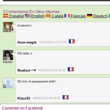
3 Comentarios En Otros Idiomas.
Español
English
Català
Français
Deutsch
le pauvre !
28
Aure-magik
15/12/2011 20:37:05
Pôv bête :'(
36
Equipo
Byabya~~♥
16/12/2011 02:59:11
Oh non, le paaaaauvre petit !
7
Kiryu32
30/04/2013 09:48:07
Comentar en Facebook