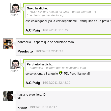
Guxo
ha dicho:
31
NOOOO!! hey eso no es justo... pobre worgon... :'(
Autor
(me dieron ganas de llorar)
eso es alagador y a la vez deprimente... tranquilos es un prota.
A.C.Puig
16/12/2011 21:07:25
pobrecillo... espero que se solucione todo...
1
Perchuto
16/12/2011 22:41:47
Perchuto
ha dicho:
31
pobrecillo... espero que se solucione todo...
Autor
se solucionara tranquilo
. PD: Perchita mola!!
A.C.Puig
16/12/2011 22:48:10
hasta lo oigo llorar D:
xD
21
k-aap
19/12/2011 11:07:17