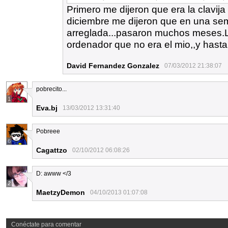
Primero me dijeron que era la clavija 
diciembre me dijeron que en una sem
arreglada...pasaron muchos meses.
ordenador que no era el mio,,y hast
David Fernandez Gonzalez
07/03/2012 21:38:07
pobrecito...
1
Eva.bj
13/03/2012 13:31:40
Pobreee
6
Cagattzo
02/10/2012 06:08:26
D: awww </3
2
MaetzyDemon
04/10/2013 01:07:08
Conéctate para comentar