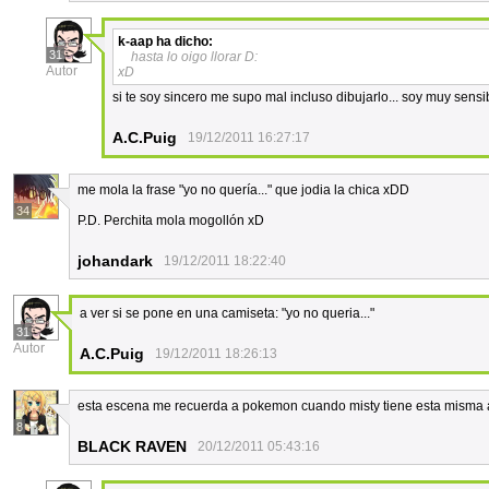
k-aap
ha dicho:
31
hasta lo oigo llorar D:
Autor
xD
si te soy sincero me supo mal incluso dibujarlo... soy muy sens
A.C.Puig
19/12/2011 16:27:17
me mola la frase "yo no quería..." que jodia la chica xDD
34
P.D. Perchita mola mogollón xD
johandark
19/12/2011 18:22:40
a ver si se pone en una camiseta: "yo no queria..."
31
Autor
A.C.Puig
19/12/2011 18:26:13
esta escena me recuerda a pokemon cuando misty tiene esta misma 
8
BLACK RAVEN
20/12/2011 05:43:16