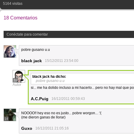
5164 visitas
18 Comentarios
Conéctate para comentar
pobre gusano u.u
3
black jack
15/12/2011 23:54:00
black jack
ha dicho:
31
pobre gusano u.u
Autor
si... me ha dolido incluso a mi hacerlo... pero no hay mal que 
A.C.Puig
16/12/2011 00:59:43
NOOOO!! hey eso no es justo... pobre worgon... :'(
(me dieron ganas de llorar)
14
Guxo
16/12/2011 21:05:16