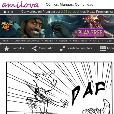
Cómics, Mangas, Comunidad!
¡Conviertete en Premium por
3.95 euros
al mes!
Hazte Premium ya
¡
El Kickstarter Amilova está desormado lanzado
!.
¡Ya tenemos 100000
miembros
y 1000
Cómics y Mangas!
.
Inicio
>
Directorio De Cómics
>
Manga
>
Acción
>
Food Attack
>
Ch. 3
>
P. 15
Favoritos
Compartir
Pantalla completa
Mini