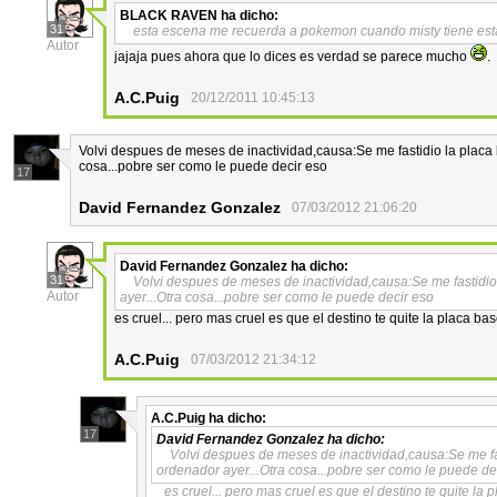
BLACK RAVEN
ha dicho:
31
esta escena me recuerda a pokemon cuando misty tiene est
Autor
jajaja pues ahora que lo dices es verdad se parece mucho
.
A.C.Puig
20/12/2011 10:45:13
Volvi despues de meses de inactividad,causa:Se me fastidio la placa
cosa...pobre ser como le puede decir eso
17
David Fernandez Gonzalez
07/03/2012 21:06:20
David Fernandez Gonzalez
ha dicho:
31
Volvi despues de meses de inactividad,causa:Se me fastidio
Autor
ayer...Otra cosa...pobre ser como le puede decir eso
es cruel... pero mas cruel es que el destino te quite la placa 
A.C.Puig
07/03/2012 21:34:12
A.C.Puig
ha dicho:
17
David Fernandez Gonzalez
ha dicho:
Volvi despues de meses de inactividad,causa:Se me fa
ordenador ayer...Otra cosa...pobre ser como le puede de
es cruel... pero mas cruel es que el destino te quite l