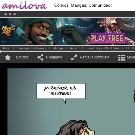
Cómics, Mangas, Comunidad!
¡Conviertete en Premium por
3.95 euros
al mes!
Hazte Premium ya
¡Ya tenemos 100000
miembros
y 1000
Cómics y Mangas!
.
Inicio
>
Directorio De Cómics
>
Manga
>
Acción
>
Saint Seiya - Black War
>
Ch. 3
Favoritos
Compartir
Pantalla completa
Mini
¡MI SEÑOR, ES
TERRIBLE!