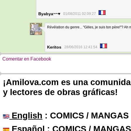
Byabya~~♥
01/08/2011 02:09:27
Révélation du genre... "Gilles, je suis ton père!"? Ah n
27
Keritos
28/06/2016 12:41:54
Comentar en Facebook
¡Amilova.com es una comunidad 
y lectores de obras gráficas!
English
: COMICS / MANGAS
Español
: COMICS / MANGAS