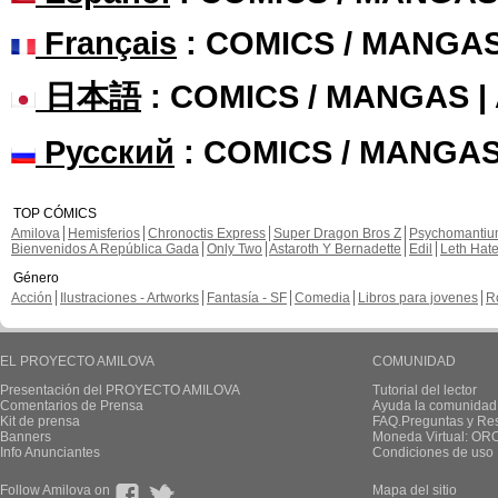
Français
: COMICS / MANGA
日本語
: COMICS / MANGAS 
Русский
: COMICS / MANGAS
TOP CÓMICS
Amilova
Hemisferios
Chronoctis Express
Super Dragon Bros Z
Psychomanti
Bienvenidos A República Gada
Only Two
Astaroth Y Bernadette
Edil
Leth Hat
Género
Acción
Ilustraciones - Artworks
Fantasía - SF
Comedia
Libros para jovenes
R
EL PROYECTO AMILOVA
COMUNIDAD
Presentación del PROYECTO AMILOVA
Tutorial del lector
Comentarios de Prensa
Ayuda la comunidad
Kit de prensa
FAQ.Preguntas y Re
Banners
Moneda Virtual: OR
Info Anunciantes
Condiciones de uso
Follow Amilova on
Mapa del sitio