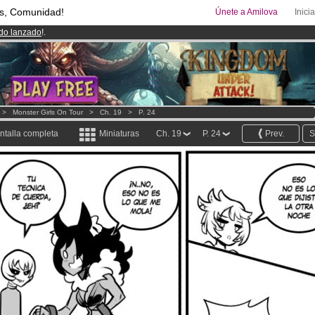
s, Comunidad!
Únete a Amilova
Inici
ado lanzado
!.
uros
al mes!
Hazte Premium ya
00
Cómics y Mangas!
.
>
Monster Girls On Tour
>
Ch. 19
>
P. 24
ntalla completa
Miniaturas
Ch. 19
P. 24
Prev.
S