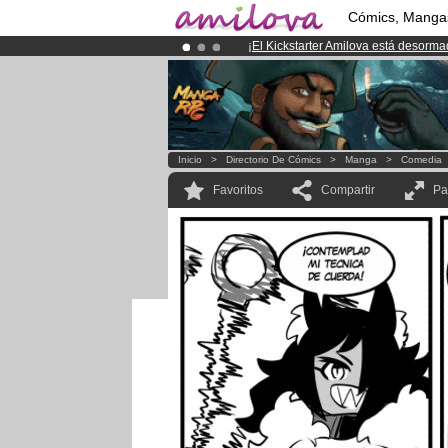
Cómics, Manga
¡
El Kickstarter Amilova está desorm
¡Conviertete en Premium por
3.95 e
¡Ya tenemos 100000
miembros
y 10
Inicio
>
Directorio De Cómics
>
Manga
>
Comedia
Favoritos
Compartir
Pa