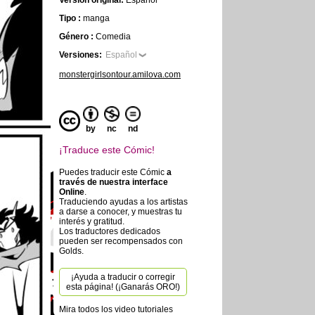
Versión original:
Español
Tipo :
manga
Género :
Comedia
Versiones:
Español
monstergirlsontour.amilova.com
by
nc
nd
¡Traduce este Cómic!
Puedes traducir este Cómic
a
través de nuestra interface
Online
.
Traduciendo ayudas a los artistas
a darse a conocer, y muestras tu
interés y gratitud.
Los traductores dedicados
pueden ser recompensados con
Golds.
¡Ayuda a traducir o corregir
esta página! (¡Ganarás ORO!)
Mira todos los video tutoriales