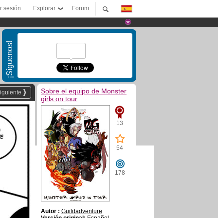
ar sesión
Explorar
Forum
¡Síguenos!
Sobre el equipo de Monster
iguiente
girls on tour
13
54
178
Autor :
Guildadventure