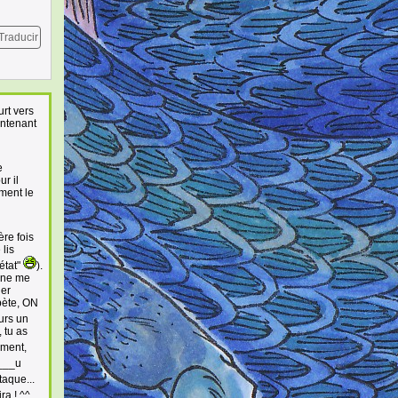
Traducir
urt vers
intenant
e
ur il
ement le
ère fois
 lis
"état"
).
l ne me
uer
épète, ON
ours un
 tu as
ement,
____u
taque...
ra ! ^^