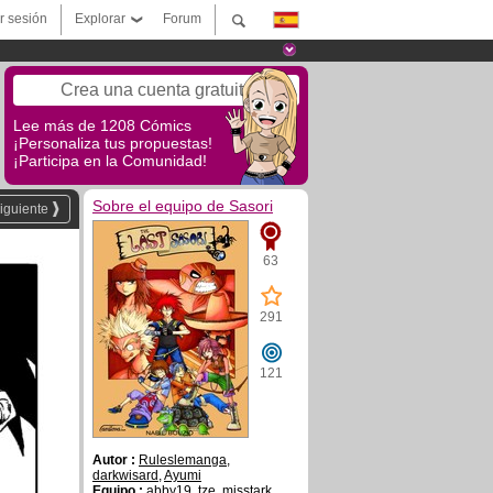
ar sesión
Explorar
Forum
Crea una cuenta gratuita
Lee más de 1208 Cómics
¡Personaliza tus propuestas!
¡Participa en la Comunidad!
Sobre el equipo de Sasori
iguiente
63
291
121
Autor :
Ruleslemanga
,
darkwisard
,
Ayumi
Equipo :
abby19
,
tze
,
misstark
,