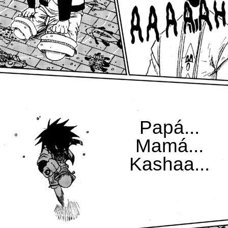
Papá...
Mamá...
Kashaa...