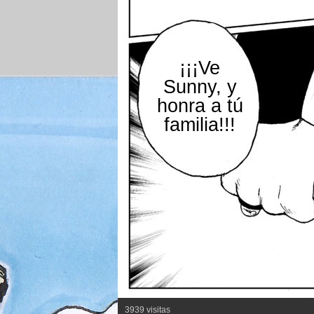
¡¡¡Ve
Sunny, y
honra a tú
familia!!!
3939 visitas