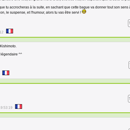
ue tu accrocheras à la suite, en sachant que cette bague va donner tout son sens 
ction, le suspense, et l'humour, alors tu vas être servi !
:12
 Kishimoto.
 légendaire ^^
19:53:19