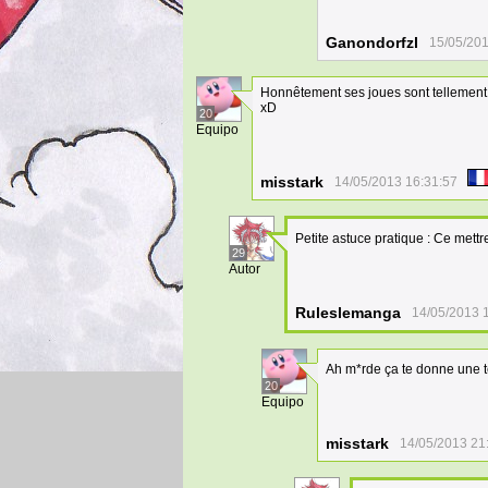
Ganondorfzl
15/05/201
Honnêtement ses joues sont tellement 
xD
20
Equipo
misstark
14/05/2013 16:31:57
Petite astuce pratique : Ce met
29
Autor
Ruleslemanga
14/05/2013 
Ah m*rde ça te donne une t
20
Equipo
misstark
14/05/2013 21