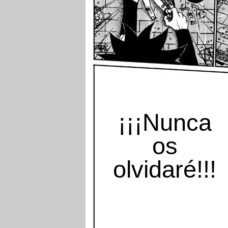
¡¡¡Nunca
os
olvidaré!!!