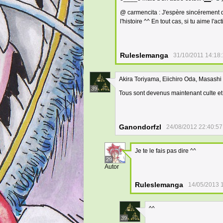
@ carmencita : J'espère sincérement q
l'histoire ^^ En tout cas, si tu aime l'a
Ruleslemanga
31/10/2011 14:18
Akira Toriyama, Eiichiro Oda, Masashi
39
Tous sont devenus maintenant culte et
Ganondorfzl
24/08/2012 22:40:57
Je te le fais pas dire ^^
29
Autor
Ruleslemanga
14/05/2013 
^^
39