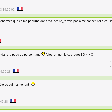
3 19:55:02
énormes que ça me perturbe dans ma lecture, j'arrive pas à me concentrer à caus
tre dans la peau du personnage
Allez, on gonfle ces joues ! O>_ <O
19:55:28
ête de cul maintenant !
:45:28