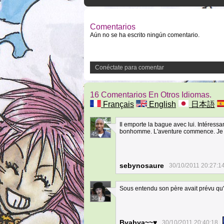
Comentarios
Aún no se ha escrito ningún comentario.
Conéctate para comentar
16 Comentarios En Otros Idiomas.
Français
English
日本語
Il emporte la bague avec lui. Intéressan
bonhomme. L'aventure commence. Je ne
45
sebynosaure
30/10/2011 20:27:1
Sous entendu son père avait prévu qu'il
36
Byabya~~♥
30/10/2011 20:40:18