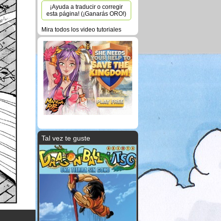
¡Ayuda a traducir o corregir
esta página! (¡Ganarás ORO!)
Mira todos los video tutoriales
Tal vez te guste