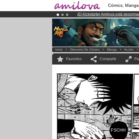
Cómics, Manga
¡
El Kickstarter Amilova está desorm
¡Ya tenemos 100000
miembros
y 10
¡Conviertete en Premium por
3.95 e
Inicio
>
Directorio De Cómics
>
Manga
>
Acción
Favoritos
Compartir
Pa
FSCHH