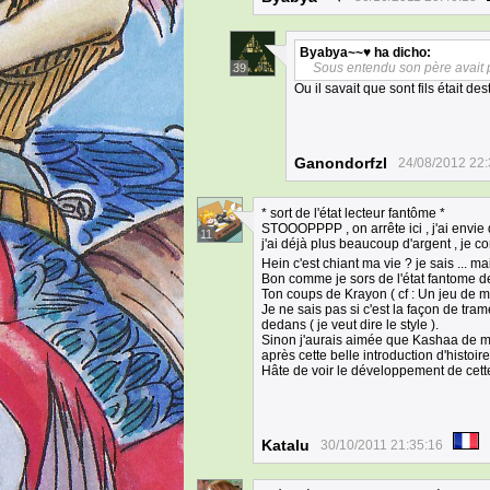
Byabya~~♥
ha dicho:
Sous entendu son père avait pr
39
Ou il savait que sont fils était de
Ganondorfzl
24/08/2012 22:
* sort de l'état lecteur fantôme *
STOOOPPPP , on arrête ici , j'ai envie 
11
j'ai déjà plus beaucoup d'argent , je c
Hein c'est chiant ma vie ? je sais ... 
Bon comme je sors de l'état fantome d
Ton coups de Krayon ( cf : Un jeu de m
Je ne sais pas si c'est la façon de tram
dedans ( je veut dire le style ).
Sinon j'aurais aimée que Kashaa de meur
après cette belle introduction d'histoire
Hâte de voir le développement de cette
Katalu
30/10/2011 21:35:16