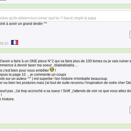
évu qu'ils allaient tout crever sauf lui ? Sacré cinglé le papa
stiné à avoir un grand destin ^^
38:20
d'avoir a faire à un ONE piece N°2 qui va faire plus de 100 tomes ou je vais ruiner 
ommence à devoir taxer ma soeur , blablablabla ...
mais c'est bien pour vous embêter
!
epuis la page 10 ... je commente un coups
ots sur un auteur ^^ ) est superbe ! ton histoire m'emballe beaucoup.
er ou bien les postures mais j'ai tout de suite reconnu l’inspiration de notre cher Od
t pas , j'ai trop accroché a sa soeur ! Sniff , j'attends de voir ce que vous allez d
 !
 histoire.