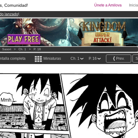
s, Comunidad!
Únete a Amilova
Inici
ado lanzado
!.
00
Cómics y Mangas!
.
uros
al mes!
Hazte Premium ya
>
Sasori
>
Ch. 1
>
P. 16
ntalla completa
Miniaturas
Ch. 1
P. 16
Prev.
S
Mmh...