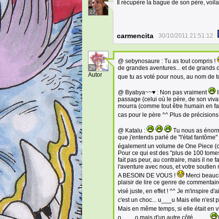
Il récupère la bague de son père, voila
27
carmencita
30/10/2011 21:51:12
@ sebynosaure : Tu as tout compris !
29
de grandes aventures... et de grands 
Autor
que tu as voté pour nous, au nom de t
@ Byabya~~♥ : Non pas vraiment
I
passage (celui où le père, de son vivant
mourra (comme tout être humain en fait
cas pour le père ^^ Plus de précisions 
@ Katalu :
Tu nous as énormé
que j'entends parlé de "l'état fantôme"
également un volume de One Piece (o
Pour ce qui est des "plus de 100 tomes",
fait pas peur, au contraire, mais il ne
l'aventure avec nous, et votre soutien 
A BESOIN DE VOUS !
Merci beaucou
plaisir de lire ce genre de commentair
visé juste, en effet ! ^^ Je m'inspire 
c'est un choc... u___u Mais elle n'est p
Mais en même temps, si elle était en vi
o____o mais d'un autre côté... .
__
.