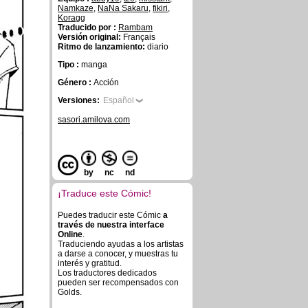
Namkaze
,
NaNa Sakaru
,
fikiri
,
Koragg
Traducido por :
Rambam
Versión original:
Français
Ritmo de lanzamiento:
diario
Tipo :
manga
Género :
Acción
Versiones:
Español
sasori.amilova.com
by
nc
nd
¡Traduce este Cómic!
Puedes traducir este Cómic
a
través de nuestra interface
Online
.
Traduciendo ayudas a los artistas
a darse a conocer, y muestras tu
interés y gratitud.
Los traductores dedicados
pueden ser recompensados con
Golds.