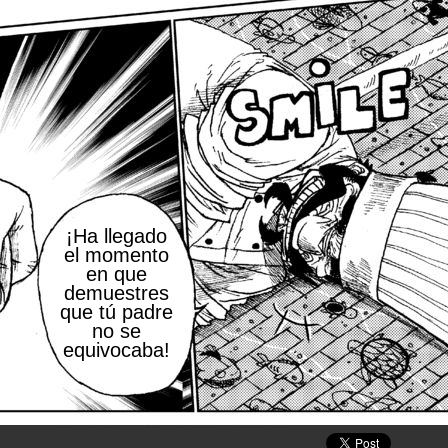
¡Ha llegado
el momento
en que
demuestres
que tú padre
no se
equivocaba!