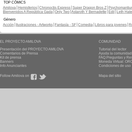
TOP CÓMICS
Amilova
Hemisferios
Chronoctis Express
Super Dragon Bros Z
Psychomanti
Bienvenidos A República Gada
Only Two
Astaroth Y Bernadette
Edil
Leth Hat
Género
Acción
Ilustraciones - Artworks
Fantasía - SF
Comedia
Libros para jovenes
R
EL PROYECTO AMILOVA
COMUNIDAD
Presentación del PROYECTO AMILOVA
Tutorial del lector
Comentarios de Prensa
Ayuda la comunidad
Kit de prensa
FAQ.Preguntas y Re
Banners
Moneda Virtual: OR
Info Anunciantes
Condiciones de uso
Follow Amilova on
Mapa del sitio