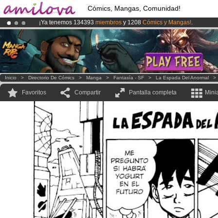
Cómics, Mangas, Comunidad!
¡Ya tenemos 134393
miembros
y 1208
Cómics y Mangas!
.
¡Conviertete en Premium por
3.95 euros
al mes!
Hazte Premium ya
¡
El Kickstarter Amilova está desormado lanzado
!.
Inicio
>
Directorio De Cómics
>
Manga
>
Fantasía - SF
>
La Espada Del Anormal
Favoritos
Compartir
Pantalla completa
Mini