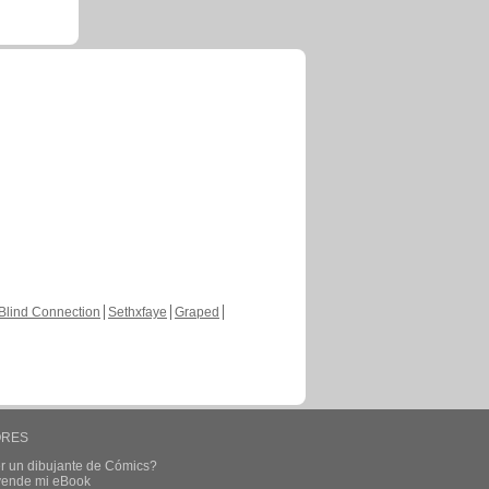
Blind Connection
Sethxfaye
Graped
ORES
r un dibujante de Cómics?
 vende mi eBook