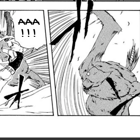
AAA
! ! !