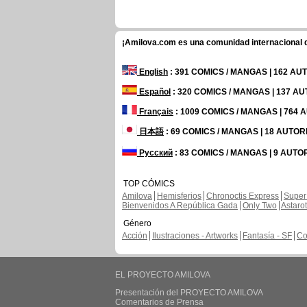
¡Amilova.com es una comunidad internacional de
English
: 391 COMICS / MANGAS | 162 A
Español
: 320 COMICS / MANGAS | 137 A
Français
: 1009 COMICS / MANGAS | 764
日本語
: 69 COMICS / MANGAS | 18 AUTO
Русский
: 83 COMICS / MANGAS | 9 AUTO
TOP CÓMICS
Amilova
Hemisferios
Chronoctis Express
Super
Bienvenidos A República Gada
Only Two
Astaro
Género
Acción
Ilustraciones - Artworks
Fantasía - SF
Co
EL PROYECTO AMILOVA
Presentación del PROYECTO AMILOVA
Comentarios de Prensa