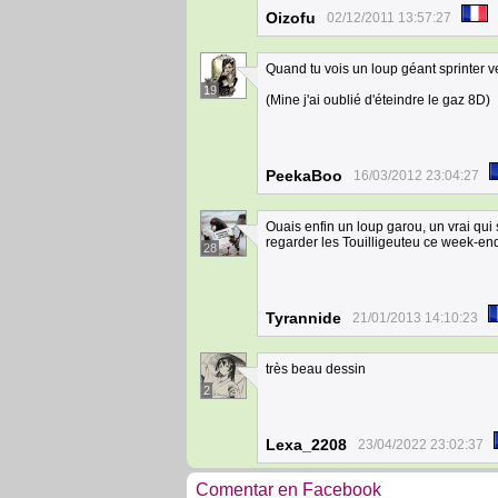
Oizofu
02/12/2011 13:57:27
Quand tu vois un loup géant sprinter v
19
(Mine j'ai oublié d'éteindre le gaz 8D)
PeekaBoo
16/03/2012 23:04:27
Ouais enfin un loup garou, un vrai qui 
regarder les Touilligeuteu ce week-end 
28
Tyrannide
21/01/2013 14:10:23
très beau dessin
2
Lexa_2208
23/04/2022 23:02:37
Comentar en Facebook