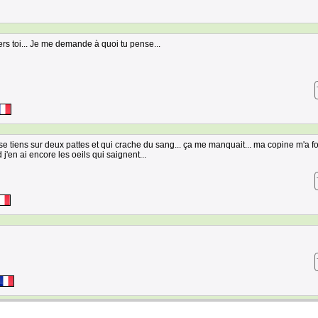
ers toi... Je me demande à quoi tu pense...
se tiens sur deux pattes et qui crache du sang... ça me manquait... ma copine m'a f
j'en ai encore les oeils qui saignent...