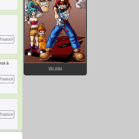
Traducir
orcé à
Ver más
Traducir
Traducir