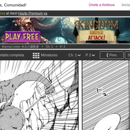
s, Comunidad!
Únete a Amilova
Inici
uros
al mes!
Hazte Premium ya
00
Cómics y Mangas!
.
ado lanzado
!.
>
Eternal Linker 永久の連動者
>
Ch. 1
>
P. 2
ntalla completa
Miniaturas
Ch. 1
P. 2
Prev.
S