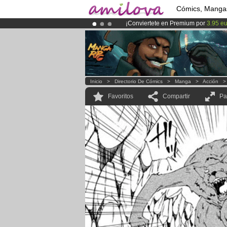
Cómics, Manga
¡Conviertete en Premium por
3.95 e
¡Ya tenemos 100000
miembros
y 10
¡
El Kickstarter Amilova está desorm
Inicio
>
Directorio De Cómics
>
Manga
>
Acción
Favoritos
Compartir
Pa