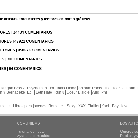
 artistas, traductores y lectores de obras gráficas!
UTORES | 24434 COMENTARIOS
UTORES | 47921 COMENTARIOS
 AUTORES | 850870 COMENTARIOS
RES | 300 COMENTARIOS
RES | 64 COMENTARIOS
 Dragon Bros Z
Psychomantium
Tokio Libido
Arkham Roots
The Heart Of Earth
th Y Bernadette
Edil
Leth Hate
Run 8
Coeur D'aigle
Wild
Pnj
media
Libros para jovenes
Romance
Sexy - XXX
Thriller
Yaoi - Boys love
COMUNIDAD
LOS AUT
Tutorial del lector
Quieres se
Ayuda la comunidad!
Publica y