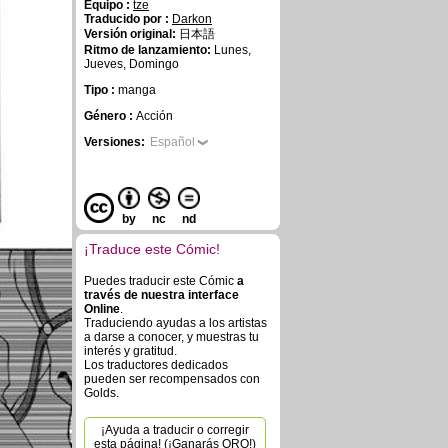
Equipo :
tze
Traducido por :
Darkon
Versión original:
日本語
Ritmo de lanzamiento:
Lunes,
Jueves, Domingo
Tipo :
manga
Género :
Acción
Versiones:
Español
by
nc
nd
¡Traduce este Cómic!
Puedes traducir este Cómic
a
través de nuestra interface
Online
.
Traduciendo ayudas a los artistas
a darse a conocer, y muestras tu
interés y gratitud.
Los traductores dedicados
pueden ser recompensados con
Golds.
¡Ayuda a traducir o corregir
esta página! (¡Ganarás ORO!)