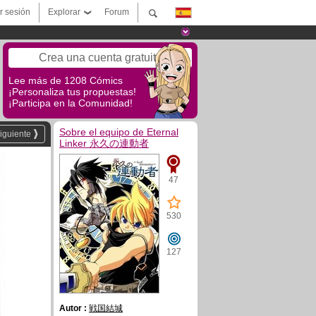
ar sesión
Explorar
Forum
Crea una cuenta gratuita
Lee más de 1208 Cómics
¡Personaliza tus propuestas!
¡Participa en la Comunidad!
Sobre el equipo de Eternal
iguiente
Linker 永久の連動者
47
530
127
Autor :
戦国結城