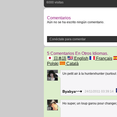
6000 visitas
Comentarios
Aún no se ha escrito ningún comentario.
Conéctate para comentar
5 Comentarios En Otros Idiomas.
日本語
English
Français
Polski
Català
Un petit air à la hunterxhunter (surtout
36
Byabya~~♥
24/11/2011 03:39:14
Ho super, un loup garou pour changer, c
29