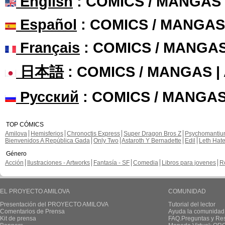
English
: COMICS / MANGAS
Español
: COMICS / MANGAS
Français
: COMICS / MANGA
日本語
: COMICS / MANGAS 
Русский
: COMICS / MANGAS
TOP CÓMICS
Amilova
Hemisferios
Chronoctis Express
Super Dragon Bros Z
Psychomanti
Bienvenidos A República Gada
Only Two
Astaroth Y Bernadette
Edil
Leth Hat
Género
Acción
Ilustraciones - Artworks
Fantasía - SF
Comedia
Libros para jovenes
R
EL PROYECTO AMILOVA
COMUNIDAD
Presentación del PROYECTO AMILOVA
Tutorial del lector
Comentarios de Prensa
Ayuda la comunidad
Kit de prensa
FAQ.Preguntas y Re