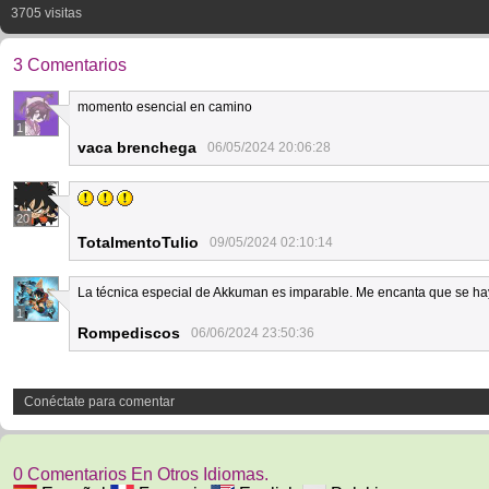
3705 visitas
3 Comentarios
momento esencial en camino
1
vaca brenchega
06/05/2024 20:06:28
20
TotalmentoTulio
09/05/2024 02:10:14
La técnica especial de Akkuman es imparable. Me encanta que se h
1
Rompediscos
06/06/2024 23:50:36
Conéctate para comentar
0 Comentarios En Otros Idiomas.