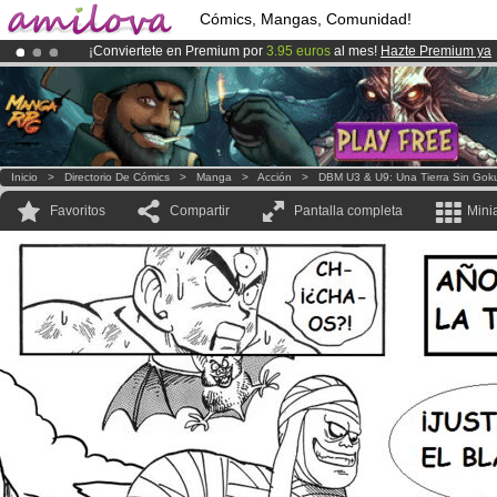
Cómics, Mangas, Comunidad!
¡Conviertete en Premium por
3.95 euros
al mes!
Hazte Premium ya
¡Ya tenemos 134393
miembros
y 1208
Cómics y Mangas!
.
¡
El Kickstarter Amilova está desormado lanzado
!.
Inicio
>
Directorio De Cómics
>
Manga
>
Acción
>
DBM U3 & U9: Una Tierra Sin Gok
Favoritos
Compartir
Pantalla completa
Mini