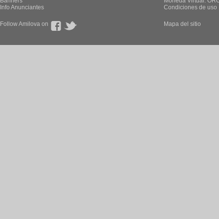
Banners
Moneda Virtual: OR
Info Anunciantes
Condiciones de uso
Follow Amilova on
Mapa del sitio