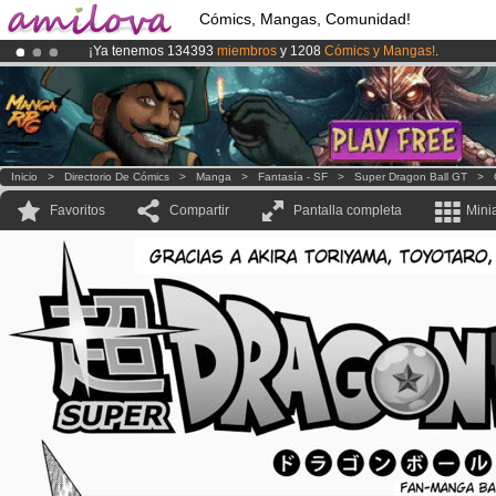
Cómics, Mangas, Comunidad!
¡Ya tenemos 134393
miembros
y 1208
Cómics y Mangas!
.
¡
El Kickstarter Amilova está desormado lanzado
!.
¡Conviertete en Premium por
3.95 euros
al mes!
Hazte Premium ya
Inicio
>
Directorio De Cómics
>
Manga
>
Fantasía - SF
>
Super Dragon Ball GT
>
Favoritos
Compartir
Pantalla completa
Mini