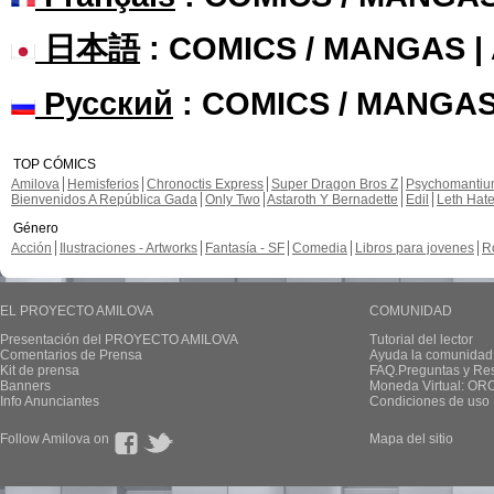
日本語
: COMICS / MANGAS 
Русский
: COMICS / MANGAS
TOP CÓMICS
Amilova
Hemisferios
Chronoctis Express
Super Dragon Bros Z
Psychomanti
Bienvenidos A República Gada
Only Two
Astaroth Y Bernadette
Edil
Leth Hat
Género
Acción
Ilustraciones - Artworks
Fantasía - SF
Comedia
Libros para jovenes
R
EL PROYECTO AMILOVA
COMUNIDAD
Presentación del PROYECTO AMILOVA
Tutorial del lector
Comentarios de Prensa
Ayuda la comunidad
Kit de prensa
FAQ.Preguntas y Re
Banners
Moneda Virtual: OR
Info Anunciantes
Condiciones de uso
Follow Amilova on
Mapa del sitio