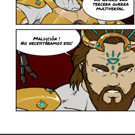
tercera guerra
multiversal.
Maldición !
No necesitábamos eso!