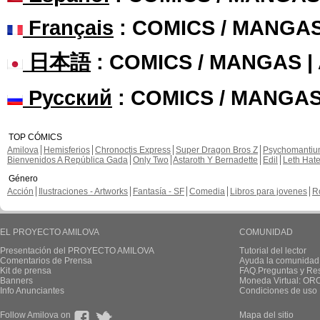
Français
: COMICS / MANGA
日本語
: COMICS / MANGAS 
Русский
: COMICS / MANGAS
TOP CÓMICS
Amilova
Hemisferios
Chronoctis Express
Super Dragon Bros Z
Psychomanti
Bienvenidos A República Gada
Only Two
Astaroth Y Bernadette
Edil
Leth Hat
Género
Acción
Ilustraciones - Artworks
Fantasía - SF
Comedia
Libros para jovenes
R
EL PROYECTO AMILOVA
COMUNIDAD
Presentación del PROYECTO AMILOVA
Tutorial del lector
Comentarios de Prensa
Ayuda la comunidad
Kit de prensa
FAQ.Preguntas y Re
Banners
Moneda Virtual: OR
Info Anunciantes
Condiciones de uso
Follow Amilova on
Mapa del sitio