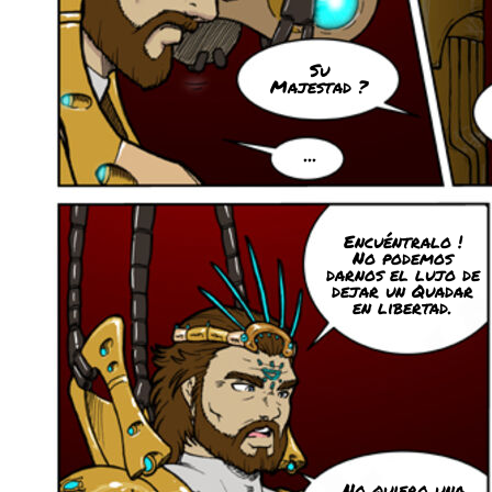
Su
Majestad ?
...
Encuéntralo !
No podemos
darnos el lujo de
dejar un Quadar
en libertad.
No quiero una