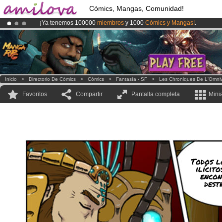
Cómics, Mangas, Comunidad!
¡Ya tenemos 100000
miembros
y 1000
Cómics y Mangas!
.
¡
El Kickstarter Amilova está desormado lanzado
!.
¡Conviertete en Premium por
3.95 euros
al mes!
Hazte Premium ya
Inicio
>
Directorio De Cómics
>
Cómics
>
Fantasía - SF
>
Les Chroniques De L'Omni
Favoritos
Compartir
Pantalla completa
Mini
Todos l
ilícito
encon
destr