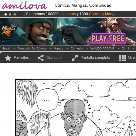
Cómics, Mangas, Comunidad!
¡Ya tenemos 100000
miembros
y 1000
Cómics y Mangas!
.
¡Conviertete en Premium por
3.95 euros
al mes!
Hazte Premium ya
¡
El Kickstarter Amilova está desormado lanzado
!.
Inicio
>
Directorio De Cómics
>
Manga
>
Comedia
>
WALDO PAPAYE
>
Ch. 1
Favoritos
Compartir
Pantalla completa
Mini
...