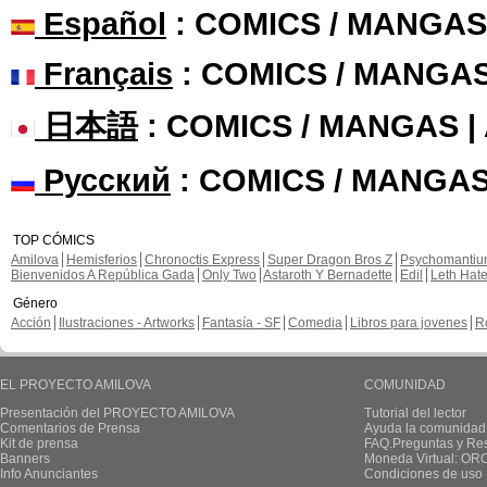
Español
: COMICS / MANGAS
Français
: COMICS / MANGA
日本語
: COMICS / MANGAS 
Русский
: COMICS / MANGAS
TOP CÓMICS
Amilova
Hemisferios
Chronoctis Express
Super Dragon Bros Z
Psychomanti
Bienvenidos A República Gada
Only Two
Astaroth Y Bernadette
Edil
Leth Hat
Género
Acción
Ilustraciones - Artworks
Fantasía - SF
Comedia
Libros para jovenes
R
EL PROYECTO AMILOVA
COMUNIDAD
Presentación del PROYECTO AMILOVA
Tutorial del lector
Comentarios de Prensa
Ayuda la comunidad
Kit de prensa
FAQ.Preguntas y Re
Banners
Moneda Virtual: OR
Info Anunciantes
Condiciones de uso