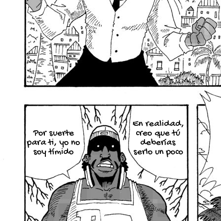
En realidad,
Por suerte
creo que tú
para ti, yo no
deberías
soy tímido
serlo un poco