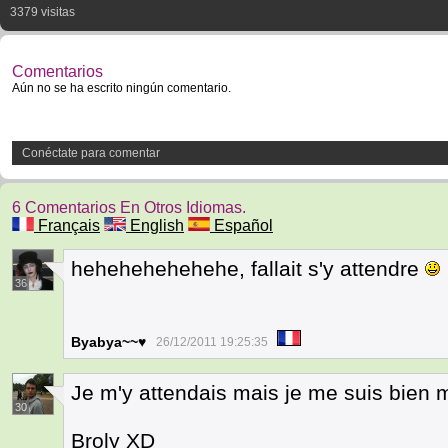
3379 visitas
Comentarios
Aún no se ha escrito ningún comentario.
Conéctate para comentar
6 Comentarios En Otros Idiomas.
Français
English
Español
hehehehehehehe, fallait s'y attendre
36
Byabya~~♥
26/12/2011 19:25:35
Je m'y attendais mais je me suis bien 
30
Broly XD