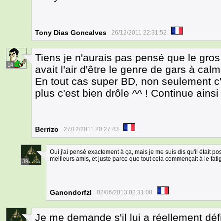
Tony Dias Goncalves
26/12/2011 22:31:52
Tiens je n'aurais pas pensé que le gros b
14
avait l'air d'être le genre de gars à calme
En tout cas super BD, non seulement c
plus c'est bien drôle ^^ ! Continue ainsi 
Berrizo
27/12/2011 20:27:43
Oui j'ai pensé exactement à ça, mais je me suis dis qu'il était pos
meilleurs amis, et juste parce que tout cela commençait à le fati
39
Ganondorfzl
02/06/2013 02:31:08
Je me demande s'il lui a réellement déf