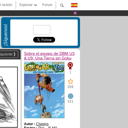
ar sesión
Explorar
Forum
¡Síguenos!
Sobre el equipo de DBM U3
iguiente
& U9: Una Tierra sin Goku
1
359
321
Autor :
Chewys