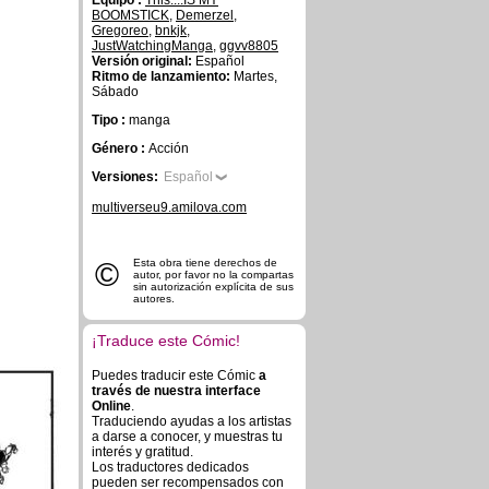
Equipo :
This....IS MY
BOOMSTICK
,
Demerzel
,
Gregoreo
,
bnkjk
,
JustWatchingManga
,
ggvv8805
Versión original:
Español
Ritmo de lanzamiento:
Martes,
Sábado
Tipo :
manga
Género :
Acción
Versiones:
Español
multiverseu9.amilova.com
©
Esta obra tiene derechos de
autor, por favor no la compartas
sin autorización explícita de sus
autores.
¡Traduce este Cómic!
Puedes traducir este Cómic
a
través de nuestra interface
Online
.
Traduciendo ayudas a los artistas
a darse a conocer, y muestras tu
interés y gratitud.
Los traductores dedicados
pueden ser recompensados con