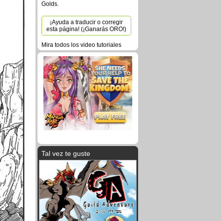
Golds.
¡Ayuda a traducir o corregir
esta página! (¡Ganarás ORO!)
Mira todos los video tutoriales
Tal vez te guste