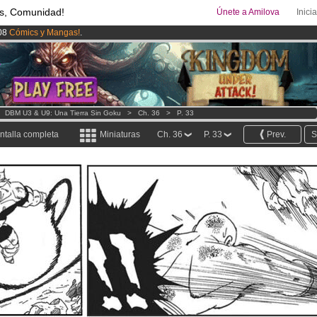
s, Comunidad!
Únete a Amilova
Inici
08
Cómics y Mangas!
.
ado lanzado
!.
uros
al mes!
Hazte Premium ya
>
DBM U3 & U9: Una Tierra Sin Goku
>
Ch. 36
>
P. 33
ntalla completa
Miniaturas
Ch. 36
P. 33
Prev.
S