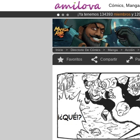
Cómics, Manga
¡Ya tenemos 134393
miembros
y 12
¡
El Kickstarter Amilova está desorm
¡Conviertete en Premium por
3.95 e
Inicio
>
Directorio De Cómics
>
Manga
>
Acción
Favoritos
Compartir
Pa