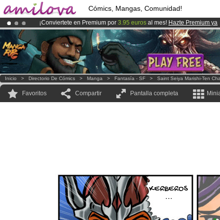
Cómics, Mangas, Comunidad!
¡Conviertete en Premium por
3.95 euros
al mes!
Hazte Premium ya
¡Ya tenemos 100000
miembros
y 1000
Cómics y Mangas!
.
¡
El Kickstarter Amilova está desormado lanzado
!.
Inicio
>
Directorio De Cómics
>
Manga
>
Fantasía - SF
>
Saint Seiya Marishi-Ten Ch
Favoritos
Compartir
Pantalla completa
Mini
KERBEROS
...