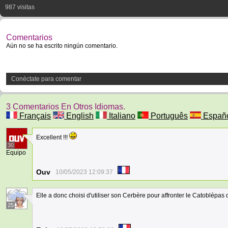
987 visitas
Comentarios
Aún no se ha escrito ningún comentario.
Conéctate para comentar
3 Comentarios En Otros Idiomas.
Français
English
Italiano
Português
Españ
Excellent !!!
30
Equipo
Ouv
10/05/2023 12:09:37
Elle a donc choisi d'utiliser son Cerbère pour affronter le Catoblépas 
25