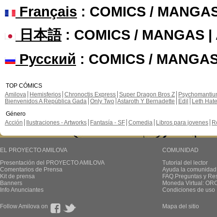
Français
: COMICS / MANGA
日本語
: COMICS / MANGAS 
Русский
: COMICS / MANGAS
TOP CÓMICS
Amilova
Hemisferios
Chronoctis Express
Super Dragon Bros Z
Psychomanti
Bienvenidos A República Gada
Only Two
Astaroth Y Bernadette
Edil
Leth Hat
Género
Acción
Ilustraciones - Artworks
Fantasía - SF
Comedia
Libros para jovenes
R
EL PROYECTO AMILOVA
COMUNIDAD
Presentación del PROYECTO AMILOVA
Tutorial del lector
Comentarios de Prensa
Ayuda la comunidad
Kit de prensa
FAQ.Preguntas y Re
Banners
Moneda Virtual: OR
Info Anunciantes
Condiciones de uso
Follow Amilova on
Mapa del sitio