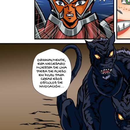
ORIGINALMENTE,
ERA NECESARIO
MUESTRA DE UNA
PIEZA DE HUESO
EN bruto PARA
CREAR ESOS
OSÍCULOS DE
INVOCACIÓN...