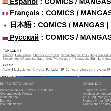
Español
: COMICS / MANGAS
Français
: COMICS / MANGA
日本語
: COMICS / MANGAS 
Русский
: COMICS / MANGAS
TOP CÓMICS
Amilova
Hemisferios
Chronoctis Express
Super Dragon Bros Z
Psychomanti
Bienvenidos A República Gada
Only Two
Astaroth Y Bernadette
Edil
Leth Hat
Género
Acción
Ilustraciones - Artworks
Fantasía - SF
Comedia
Libros para jovenes
R
EL PROYECTO AMILOVA
COMUNIDAD
Presentación del PROYECTO AMILOVA
Tutorial del lector
Comentarios de Prensa
Ayuda la comunidad
Kit de prensa
FAQ.Preguntas y Re
Banners
Moneda Virtual: OR
Info Anunciantes
Condiciones de uso