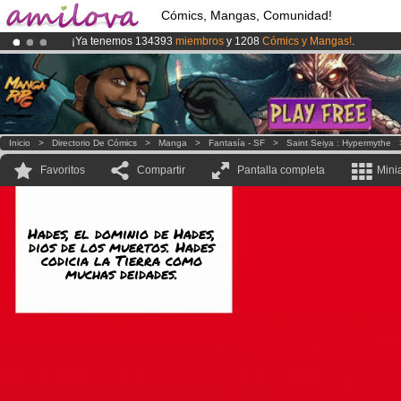
Cómics, Mangas, Comunidad!
¡Ya tenemos 134393
miembros
y 1208
Cómics y Mangas!
.
¡Conviertete en Premium por
3.95 euros
al mes!
Hazte Premium ya
¡
El Kickstarter Amilova está desormado lanzado
!.
Inicio
>
Directorio De Cómics
>
Manga
>
Fantasía - SF
>
Saint Seiya : Hypermythe
Favoritos
Compartir
Pantalla completa
Mini
Hades, el dominio de Hades,
dios de los muertos. Hades
codicia la Tierra como
muchas deidades.