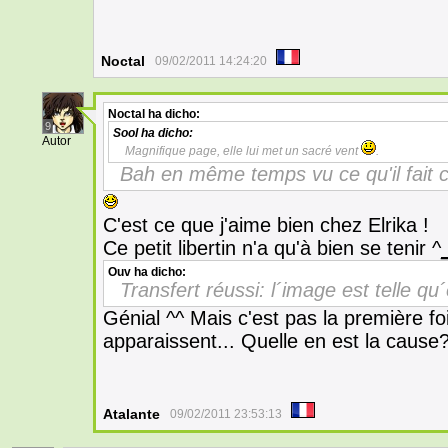
Noctal
09/02/2011 14:24:20
Noctal
ha dicho:
9
Sool
ha dicho:
Autor
Magnifique page, elle lui met un sacré vent
.
Bah en même temps vu ce qu'il fait 
C'est ce que j'aime bien chez Elrika !
Ce petit libertin n'a qu'à bien se tenir ^
Ouv
ha dicho:
Transfert réussi: l´image est telle qu´
Génial ^^ Mais c'est pas la première 
apparaissent... Quelle en est la cause?
Atalante
09/02/2011 23:53:13