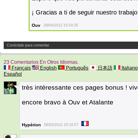
¡ Gracias a ti de seguir nuestro trabajo
Ouv
28/04/2012 15:54:35
Conéctate para comentar
23 Comentarios En Otros Idiomas.
Français
English
Português
日本語
Italiano
Español
très intéressante ces pages bonus ! viv
11
encore bravo à Ouv et Atalante
Hypérion
08/02/2011 20:16:57