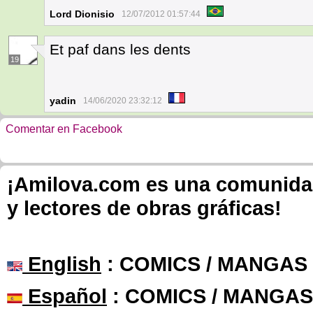
Lord Dionisio
12/07/2012 01:57:44
Et paf dans les dents
19
yadin
14/06/2020 23:32:12
Comentar en Facebook
¡Amilova.com es una comunidad 
y lectores de obras gráficas!
English
: COMICS / MANGAS
Español
: COMICS / MANGAS