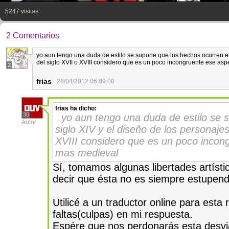
5247 visitas
2 Comentarios
yo aun tengo una duda de estilo se supone que los hechos ocurren en
del siglo XVII o XVIII considero que es un poco incongruente ese as
2
frias
28/04/2012 06:09:00
frias
ha dicho:
30
yo aun tengo una duda de estilo se 
Autor
siglo XIV y el diseño de los personaje
XVIII considero que es un poco incon
mas medieval
Sí, tomamos algunas libertades artíst
decir que ésta no es siempre estupend
Utilicé a un traductor online para est
faltas(culpas) en mi respuesta.
Espére que nos perdonarás esta desv