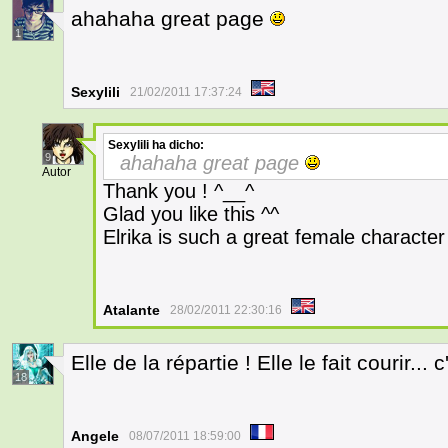
ahahaha great page
1
Sexylili
21/02/2011 17:37:24
Sexylili
ha dicho:
9
ahahaha great page
Autor
Thank you ! ^__^
Glad you like this ^^
Elrika is such a great female character
Atalante
28/02/2011 22:30:16
Elle de la répartie ! Elle le fait courir...
18
Angele
08/07/2011 18:59:00