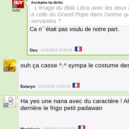
Asclepios
ha dicho:
30
L'image du Blak Libra avec les deux fi
Autor
à celle du Grand Pope dans l'anime qua
servantes ?
Ca n´´était pas voulu de notre part.
Ouv
11/11/2011 16:28:35
ouh ça casse ^.^ sympa le costume des
33
Esteryn
11/11/2011 10:09:18
Ha yes une nana avec du caractère ! Al
50
derrière le frigo petit padawan