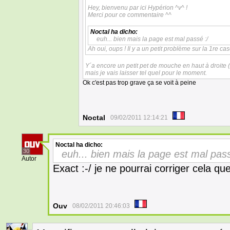
Hey, bienvenu par ici Hypérion ^v^ !
Merci pour ce commentaire ^^
Noctal
ha dicho:
euh... bien mais la page est mal passé :/
Ah oui, oups ! Il y a un petit problème sur la 1re case
Y´a encore un petit pet de mouche en haut à droit
mais je vais laisser tel quel pour le moment.
Ok c'est pas trop grave ça se voit à peine
Noctal
09/02/2011 12:14:21
Noctal
ha dicho:
30
euh... bien mais la page est mal pass
Autor
Exact :-/ je ne pourrai corriger cela q
Ouv
08/02/2011 20:46:03