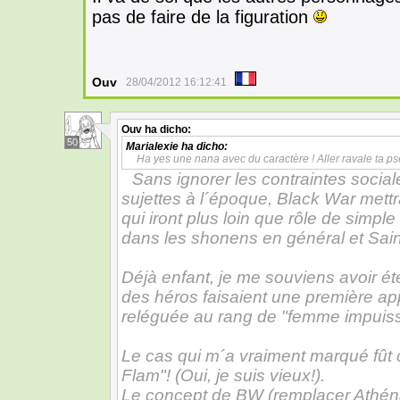
pas de faire de la figuration
Ouv
28/04/2012 16:12:41
Ouv
ha dicho:
50
Marialexie
ha dicho:
Ha yes une nana avec du caractère ! Aller ravale ta ps
Sans ignorer les contraintes socia
sujettes à l´époque, Black War met
qui iront plus loin que rôle de simple
dans les shonens en général et Saint
Déjà enfant, je me souviens avoir ét
des héros faisaient une première app
reléguée au rang de "femme impuiss
Le cas qui m´a vraiment marqué fût 
Flam"! (Oui, je suis vieux!).
Le concept de BW (remplacer Athéna 