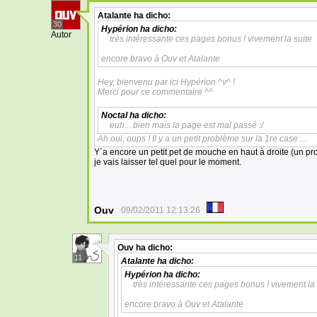
Atalante
ha dicho:
30
Hypérion
ha dicho:
Autor
très intéressante ces pages bonus ! vivement la suite
encore bravo à Ouv et Atalante
Hey, bienvenu par ici Hypérion ^v^ !
Merci pour ce commentaire ^^
Noctal
ha dicho:
euh... bien mais la page est mal passé :/
Ah oui, oups ! Il y a un petit problème sur la 1re case ...
Y´a encore un petit pet de mouche en haut à droite (un 
je vais laisser tel quel pour le moment.
Ouv
09/02/2011 12:13:26
Ouv
ha dicho:
11
Atalante
ha dicho:
Hypérion
ha dicho:
très intéressante ces pages bonus ! vivement la 
encore bravo à Ouv et Atalante