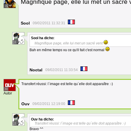
Magnifique page, elle lui met un sacré
15
Sool
09/02/2011 11:32:31
Sool
ha dicho:
11
Magnifique page, elle lui met un sacré vent
.
Bah en même temps vu ce qu'il fait c'est normal
Noctal
09/02/2011 11:33:54
Transfert réussi: l´image est telle qu´elle doit apparaître :-)
30
Autor
Ouv
09/02/2011 12:19:00
Ouv
ha dicho:
Transfert réussi: l´image est telle qu´elle doit apparaître :-)
11
Bravo ^^