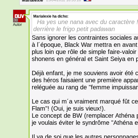
Marialexie
25/04/2012 18:33:10
Marialexie
ha dicho:
30
Ha yes une nana avec du caractère !
Autor
derrière le frigo petit padawan
Sans ignorer les contraintes sociales a
à l´époque, Black War mettra en avant
plus loin que rôle de simple faire-valo
shonens en général et Saint Seiya en pa
Déjà enfant, je me souviens avoir été c
des héros faisaient une première appar
reléguée au rang de "femme impuissan
Le cas qui m´a vraiment marqué fût ce
Flam"! (Oui, je suis vieux!).
Le concept de BW (remplacer Athéna pa
je voulais éviter le syndrôme "Athéna 
Il va de soi que les autres personnag