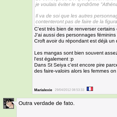
je voulais éviter le syndrôme "Athén
Il va de soi que les autres personn
contenteront pas de faire de la figur
C'est très bien de renverser certains
J'ai aussi des personnages féminins 
Croft avoir du répondant est déjà un 
Les mangas sont bien souvent assez
l'est également :p
Dans St Seiya c'est encore pire par
des faire-valoirs alors les femmes o
Marialexie
29/04/2012 08:53:33
Outra verdade de fato.
5