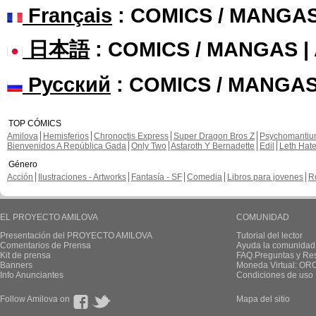
Français
: COMICS / MANGA
日本語
: COMICS / MANGAS 
Русский
: COMICS / MANGAS
TOP CÓMICS
Amilova
Hemisferios
Chronoctis Express
Super Dragon Bros Z
Psychomanti
Bienvenidos A República Gada
Only Two
Astaroth Y Bernadette
Edil
Leth Hat
Género
Acción
Ilustraciones - Artworks
Fantasía - SF
Comedia
Libros para jovenes
R
EL PROYECTO AMILOVA
COMUNIDAD
Presentación del PROYECTO AMILOVA
Tutorial del lector
Comentarios de Prensa
Ayuda la comunidad
Kit de prensa
FAQ.Preguntas y Re
Banners
Moneda Virtual: OR
Info Anunciantes
Condiciones de uso
Follow Amilova on
Mapa del sitio