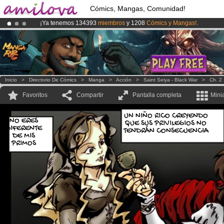
Cómics, Mangas, Comunidad!
¡Ya tenemos 134393
miembros
y 1208
Cómics y Mangas!
.
¡
El Kickstarter Amilova está desormado lanzado
!.
¡Conviertete en Premium por
3.95 euros
al mes!
Hazte Premium ya
Inicio
>
Directorio De Cómics
>
Manga
>
Acción
>
Saint Seiya - Black War
>
Ch. 2
Favoritos
Compartir
Pantalla completa
Mini
UN NIÑO RICO CREYENDO
NO ERES
QUE SUS PRIVILEGIOS NO
DIFERENTE
TENDRÁN CONSECUENCIA
DE MIS
PRIMOS