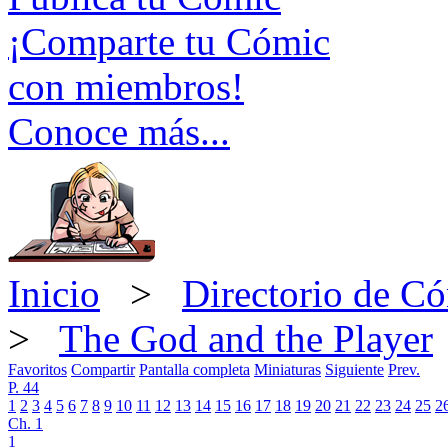
¡Comparte tu Cómic
con miembros!
Conoce más...
Inicio
>
Directorio de C
>
The God and the Player
Favoritos
Compartir
Pantalla completa
Miniaturas
Siguiente
Prev.
P. 44
1
2
3
4
5
6
7
8
9
10
11
12
13
14
15
16
17
18
19
20
21
22
23
24
25
2
Ch. 1
1