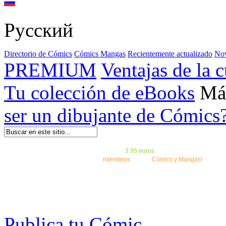
Русский
Directorio de Cómics
Cómics
Mangas
Recientemente actualizado
No
PREMIUM
Ventajas de l
Tu colección de eBooks
Má
ser un dibujante de Cómics
¡
El Kickstarter Amilova está desormado lanzado
!.
¡Conviertete en Premium por
3.95 euros
al mes!
Hazte Premium y
¡Ya tenemos 100000
miembros
y 1000
Cómics y Mangas!
.
Publica tu Cómic