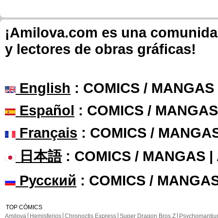
¡Amilova.com es una comunidad 
y lectores de obras gráficas!
English
: COMICS / MANGAS
Español
: COMICS / MANGAS
Français
: COMICS / MANGA
日本語
: COMICS / MANGAS 
Русский
: COMICS / MANGAS
TOP CÓMICS
Amilova
Hemisferios
Chronoctis Express
Super Dragon Bros Z
Psychomanti