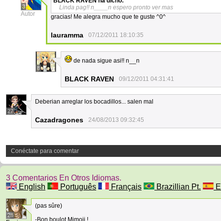
BLACK RAVEN
ha dicho:
3
Linda pag!! n____n espero pronto ver mas
Autor
gracias! Me alegra mucho que te guste ^0^
lauramma
07/12/2011 18:10:35
de nada sigue asi!! n__n
8
BLACK RAVEN
09/12/2011 04:31:41
Deberian arreglar los bocadillos... salen mal
27
Cazadragones
24/08/2013 09:32:45
Conéctate para comentar
3 Comentarios En Otros Idiomas.
English
Português
Français
Brazillian Pt.
E
(pas sûre)
28
-Bon boulot Mimoji !