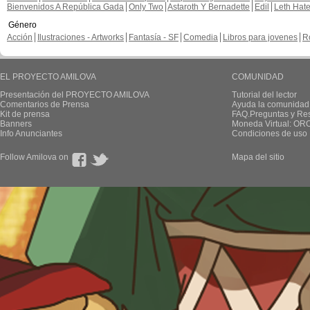
Bienvenidos A República Gada
Only Two
Astaroth Y Bernadette
Edil
Leth Hat
Género
Acción
Ilustraciones - Artworks
Fantasía - SF
Comedia
Libros para jovenes
R
EL PROYECTO AMILOVA
COMUNIDAD
Presentación del PROYECTO AMILOVA
Tutorial del lector
Comentarios de Prensa
Ayuda la comunidad
Kit de prensa
FAQ.Preguntas y Re
Banners
Moneda Virtual: OR
Info Anunciantes
Condiciones de uso
Follow Amilova on
Mapa del sitio