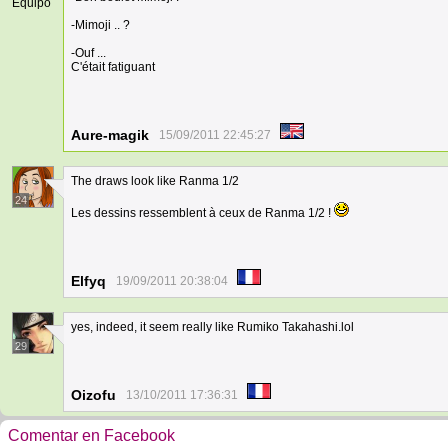
Equipo
-Mimoji .. ?
-Ouf ...
C'était fatiguant
Aure-magik
15/09/2011 22:45:27
The draws look like Ranma 1/2
24
Les dessins ressemblent à ceux de Ranma 1/2 !
Elfyq
19/09/2011 20:38:04
yes, indeed, it seem really like Rumiko Takahashi.lol
29
Oizofu
13/10/2011 17:36:31
Comentar en Facebook