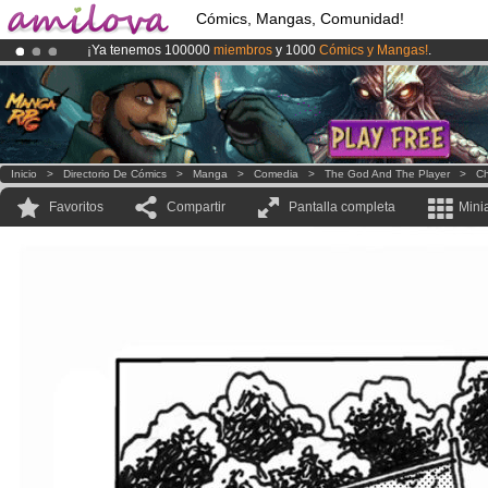
Cómics, Mangas, Comunidad!
¡Ya tenemos 100000
miembros
y 1000
Cómics y Mangas!
.
¡
El Kickstarter Amilova está desormado lanzado
!.
¡Conviertete en Premium por
3.95 euros
al mes!
Hazte Premium ya
Inicio
>
Directorio De Cómics
>
Manga
>
Comedia
>
The God And The Player
>
Ch
Favoritos
Compartir
Pantalla completa
Mini