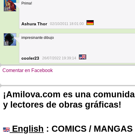
Prima!
27
Ashura Thor
02/10/2011 18:01:00
impresinante dibujo
17
cooler23
26/07/2022 19:39:14
Comentar en Facebook
¡Amilova.com es una comunidad 
y lectores de obras gráficas!
English
: COMICS / MANGAS