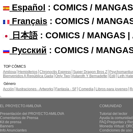
Español
: COMICS / MANGAS
Français
: COMICS / MANGA
日本語
: COMICS / MANGAS 
Русский
: COMICS / MANGAS
TOP CÓMICS
Amilova
Hemisferios
Chronoctis Express
Super Dragon Bros Z
Psychomanti
Bienvenidos A República Gada
Only Two
Astaroth Y Bernadette
Edil
Leth Hat
Género
Acción
Ilustraciones - Artworks
Fantasía - SF
Comedia
Libros para jovenes
R
EL PROYECTO AMILOVA
COMUNIDAD
Presentación del PROYECTO AMILOVA
Tutorial del lector
Comentarios de Prensa
Ayuda la comunidad
Kit de prensa
FAQ.Preguntas y Re
Banners
Moneda Virtual: OR
Info Anunciantes
Condiciones de uso