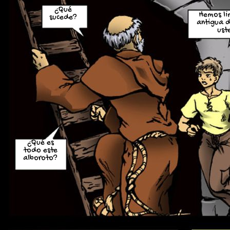
¿Qué
Hemos li
sucede?
antigua d
ust
¿Qué es
todo este
alboroto?