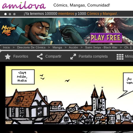
Cómics, Mangas, Comunidad!
¡Ya tenemos 100000
miembros
y 1000
Cómics y Mangas!
.
¡
El Kickstarter Amilova está desormado lanzado
!.
¡Conviertete en Premium por
3.95 euros
al mes!
Hazte Premium ya
Inicio
>
Directorio De Cómics
>
Manga
>
Acción
>
Saint Seiya - Black War
>
Ch. 1
Favoritos
Compartir
Pantalla completa
Mini
1349
Milán,
¡Su
Italia
ven