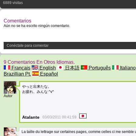
6889 visitas
Comentarios
Aún no se ha escrito ningún comentario.
Conéctate para comentar
9 Comentarios En Otros Idiomas.
Français
English
日本語
Português
Italiano
Brazillian Pt.
Español
やっと出来たな。
9
お疲れ、みんな ^v^
Autor
Atalante
03/03/2011 00:41:59
La taille du lettrage sur certaines pages, comme celles ci me semble u