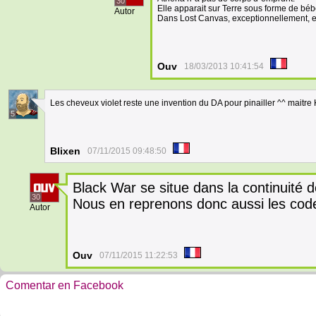
30
Elle apparait sur Terre sous forme de béb
Autor
Dans Lost Canvas, exceptionnellement, ell
Ouv
18/03/2013 10:41:54
Les cheveux violet reste une invention du DA pour pinailler ^^ maitr
5
Blixen
07/11/2015 09:48:50
Black War se situe dans la continuité d
30
Nous en reprenons donc aussi les cod
Autor
Ouv
07/11/2015 11:22:53
Comentar en Facebook