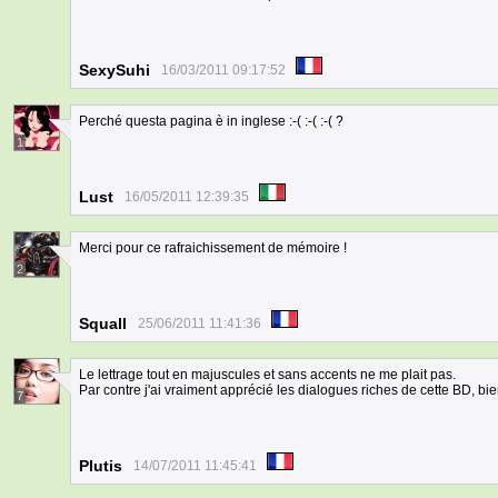
SexySuhi
16/03/2011 09:17:52
Perché questa pagina è in inglese :-( :-( :-( ?
1
Lust
16/05/2011 12:39:35
Merci pour ce rafraichissement de mémoire !
2
Squall
25/06/2011 11:41:36
Le lettrage tout en majuscules et sans accents ne me plait pas.
Par contre j'ai vraiment apprécié les dialogues riches de cette BD, bien
7
Plutis
14/07/2011 11:45:41