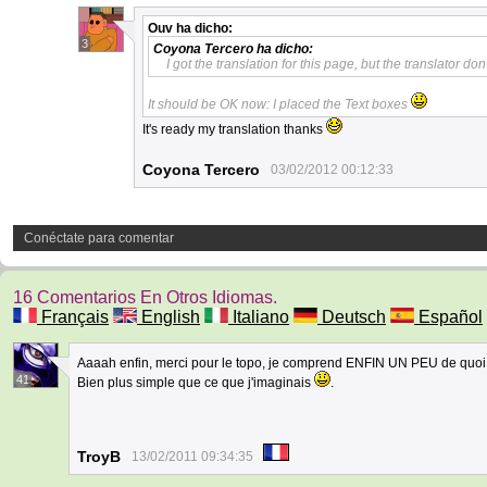
Ouv
ha dicho:
3
Coyona Tercero
ha dicho:
I got the translation for this page, but the translator do
It should be OK now: I placed the Text boxes
It's ready my translation thanks
Coyona Tercero
03/02/2012 00:12:33
Conéctate para comentar
16 Comentarios En Otros Idiomas.
Français
English
Italiano
Deutsch
Español
Aaaah enfin, merci pour le topo, je comprend ENFIN UN PEU de quoi
41
Bien plus simple que ce que j'imaginais
.
TroyB
13/02/2011 09:34:35