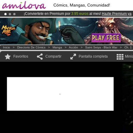
Cómics, Mangas, Comunidad!
¡Conviertete en Premium por
3.95 euros
al mes!
Hazte Premium ya
¡
El Kickstarter Amilova está desormado lanzado
!.
¡Ya tenemos 100000
miembros
y 1000
Cómics y Mangas!
.
Inicio
>
Directorio De Cómics
>
Manga
>
Acción
>
Saint Seiya - Black War
>
Ch. 1
Favoritos
Compartir
Pantalla completa
Mini
.