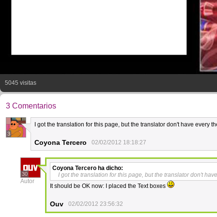
5045 visitas
3 Comentarios
I got the translation for this page, but the translator don't have every th
3
Coyona Tercero
02/02/2012 18:18:27
Coyona Tercero
ha dicho:
30
I got the translation for this page, but the translator don't hav
Autor
It should be OK now: I placed the Text boxes
Ouv
02/02/2012 23:56:32