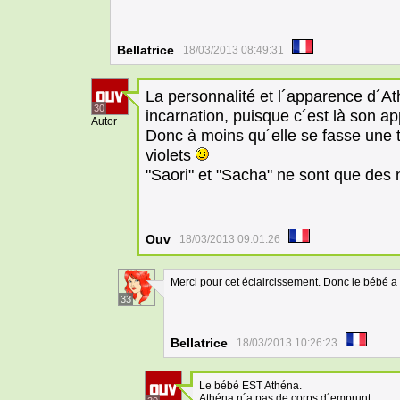
Bellatrice
18/03/2013 08:49:31
La personnalité et l´apparence d´A
30
incarnation, puisque c´est là son ap
Autor
Donc à moins qu´elle se fasse une t
violets
"Saori" et "Sacha" ne sont que des 
Ouv
18/03/2013 09:01:26
Merci pour cet éclaircissement. Donc le bébé a 
33
Bellatrice
18/03/2013 10:26:23
Le bébé EST Athéna.
Athéna n´a pas de corps d´emprunt.