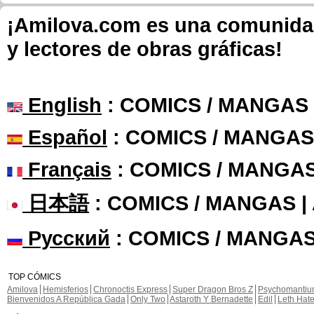
¡Amilova.com es una comunidad 
y lectores de obras gráficas!
English
: COMICS / MANGAS
Español
: COMICS / MANGAS
Français
: COMICS / MANGA
日本語
: COMICS / MANGAS 
Русский
: COMICS / MANGAS
TOP CÓMICS
Amilova
Hemisferios
Chronoctis Express
Super Dragon Bros Z
Psychomanti
Bienvenidos A República Gada
Only Two
Astaroth Y Bernadette
Edil
Leth Hat