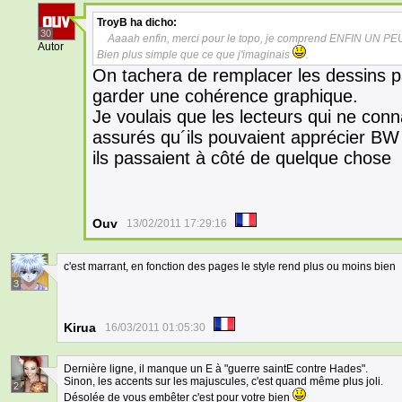
TroyB
ha dicho:
30
Aaaah enfin, merci pour le topo, je comprend ENFIN UN PE
Autor
Bien plus simple que ce que j'imaginais
.
On tachera de remplacer les dessins pa
garder une cohérence graphique.
Je voulais que les lecteurs qui ne conn
assurés qu´ils pouvaient apprécier B
ils passaient à côté de quelque chose
Ouv
13/02/2011 17:29:16
c'est marrant, en fonction des pages le style rend plus ou moins bien
3
Kirua
16/03/2011 01:05:30
Dernière ligne, il manque un E à "guerre saintE contre Hades".
Sinon, les accents sur les majuscules, c'est quand même plus joli.
2
Désolée de vous embêter c'est pour votre bien