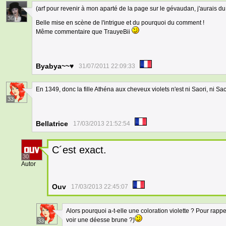
(arf pour revenir à mon aparté de la page sur le gévaudan, j'aurais du di
36
Belle mise en scène de l'intrigue et du pourquoi du comment !
Même commentaire que TrauyeBii
Byabya~~♥
31/07/2011 22:09:33
En 1349, donc la fille Athéna aux cheveux violets n'est ni Saori, ni Sa
33
Bellatrice
17/03/2013 21:52:54
C´est exact.
30
Autor
Ouv
17/03/2013 22:45:07
Alors pourquoi a-t-elle une coloration violette ? Pour rap
voir une déesse brune ?)
33