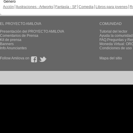
Género
Acción
Ilustraciones - Artworks
Fantasía - SF
Comedia
Libros para jovenes
R
EL PROYECTO AMILOVA
COMUNIDAD
Presentación del PROYECTO AMILOVA
Tutorial del lector
Comentarios de Prensa
Ayuda la comunidad
Kit de prensa
FAQ.Preguntas y Re
Banners
Moneda Virtual: OR
Info Anunciantes
Condiciones de uso
Follow Amilova on
Mapa del sitio