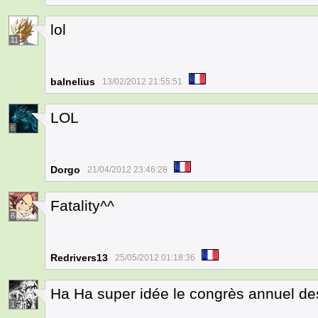
lol
11
balnelius
13/02/2012 21:55:51
LOL
6
Dorgo
21/04/2012 23:46:28
Fatality^^
6
Redrivers13
25/05/2012 01:18:36
Ha Ha super idée le congrès annuel de
1