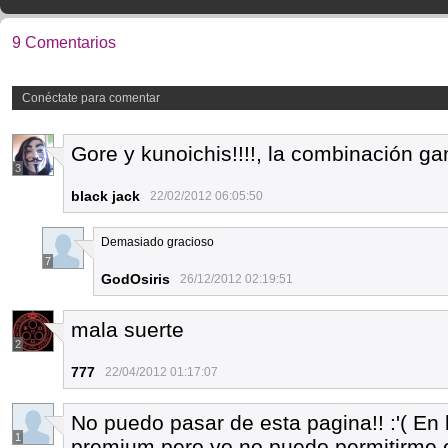
9 Comentarios
Conéctate para comentar
Gore y kunoichis!!!!, la combinación g
3
black jack
22/02/2012 06:05:50
Demasiado gracioso
7
GodOsiris
26/12/2012 02:19:51
mala suerte
2
777
22/04/2012 01:17:07
No puedo pasar de esta pagina!! :'( En 
1
premium pero yo no puedo permitirme