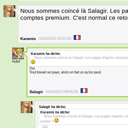
Nous sommes coincé là Salagir. Les pag
1
comptes premium. C'est normal ce reto
Karamis
02/10/2012 20:53:50
Karamis
ha dicho:
32
Nous sommes coincé là Salagir. Les pages d'après c'est pour
Autor
Oui.
Tout travail se paye, alors on fait ce qu'on peut.
Salagir
04/10/2012 09:05:36
Salagir
ha dicho:
1
Karamis
ha dicho:
Nous sommes coincé là Salagir. Les pages d'après c'e
arrière ?
Oui.