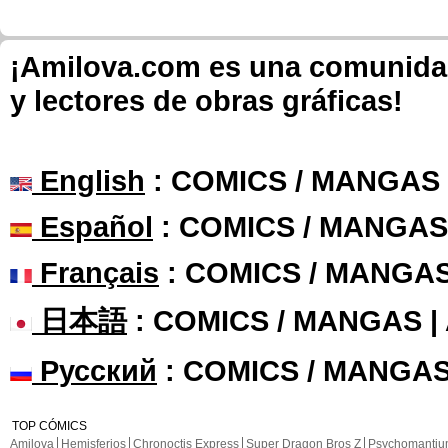
¡Amilova.com es una comunidad 
y lectores de obras gráficas!
English
: COMICS / MANGAS
Español
: COMICS / MANGAS
Français
: COMICS / MANGA
日本語
: COMICS / MANGAS 
Русский
: COMICS / MANGAS
TOP CÓMICS
Amilova
Hemisferios
Chronoctis Express
Super Dragon Bros Z
Psychomanti