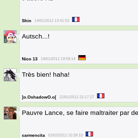
Shin
14/01/2012 13:41:53
Autsch...!
2
Nico 13
19/01/2012 19:59:14
Très bien! haha!
21
]o.OshadowO.o[
22/01/2012 22:17:27
Pauvre Lance, se faire maltraiter par de
27
carmencita
02/02/2012 10:39:10