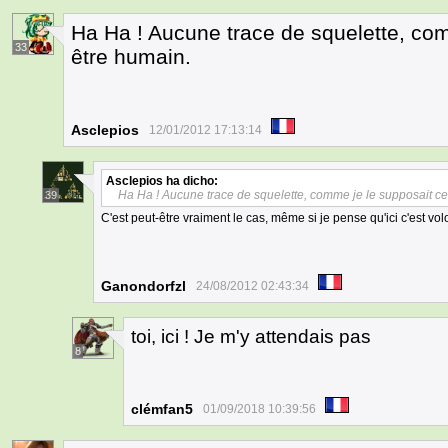
Ha Ha ! Aucune trace de squelette, com
33
être humain.
Asclepios
12/01/2012 17:13:14
Asclepios
ha dicho:
Ha Ha ! Aucune trace de squelette, comme je le supposait ce
39
C'est peut-être vraiment le cas, même si je pense qu'ici c'est vo
Ganondorfzl
24/08/2012 02:43:34
toi, ici ! Je m'y attendais pas
8
clémfan5
01/09/2018 10:39:56