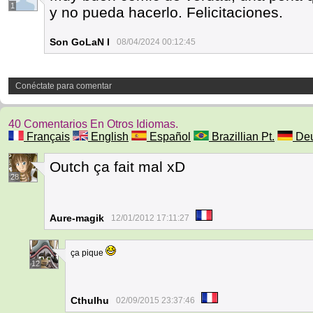
1
y no pueda hacerlo. Felicitaciones.
Son GoLaN I
08/04/2024 00:12:45
Conéctate para comentar
40 Comentarios En Otros Idiomas.
Français
English
Español
Brazillian Pt.
Deu
Outch ça fait mal xD
28
Aure-magik
12/01/2012 17:11:27
ça pique
12
Cthulhu
02/09/2015 23:37:46