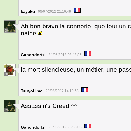
kayako
09/07/2012 21:16:48
Ah ben bravo la connerie, que fout un
39
naine
Ganondorfzl
24/08/2012 02:42:53
la mort silencieuse, un métier, une pas
26
Tsuyoi Imo
29/08/2012 14:19:58
Assassin's Creed ^^
39
Ganondorfzl
29/08/2012 23:35:08