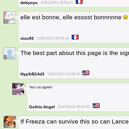
debyoyo
12/01/2012 18:50:21
elle est bonne, elle esssst bonnnnne
28
nico93
13/01/2012 09:56:18
The best part about this page is the sign 
3
Hyp3rB14d3
13/01/2012 16:35:44
Yes i so agree!
3
Gothic Angel
10/07/2014 20:03:52
If Freeza can survive this so can Lance.
28