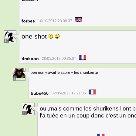
forbes
10/10/2012 23:09:37
one shot
12
drakoon
20/01/2013 00:35:07
ben non y avait le sabre + les shuriken :p
1
bubs450
02/05/2013 17:21:35
oui,mais comme les shurikens l'ont p
12
l'a tuée en un coup donc c'est un on