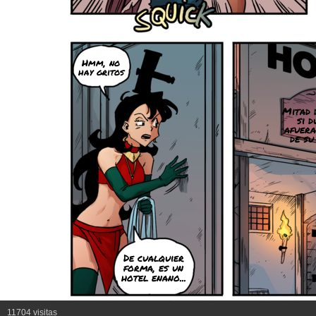
Hmm, no
hay gritos
Mitad 
si 
afuera
de su
De cualquier
forma, es un
hotel enano...
11704 visitas