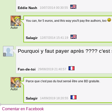
Eddie Nash
10/07/2014 00:30:55
You can, for 5 euros, and this way you'll pay the authors, too
32
Autor
Salagir
12/07/2014 15:41:19
Pourquoi y faut payer après ???? c'est 
1
Fan-de-toi
29/08/2019 21:40:57
Parce que c'est pas du tout sensé être une BD gratuite.
32
Autor
Salagir
14/09/2019 18:20:55
Comentar en Facebook