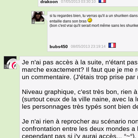
drakoon
07/05/2013 03:30:10
si tu regardes bien, tu verras qu'il a un shuriken dans
entaille dans son bras
1
(bon c'est vrai qu'il serait mort même sans les shurik
bubs450
08/05/2013 23:19:14
Je n'ai pas accès à la suite, n'étant p
28
marche exactement? Il faut que je me re
un commentaire. (J'étais trop prise par 
Niveau graphique, c'est très bon, rien 
(surtout ceux de la ville naine, avec la
les personnages très typés sont bien de
Je n'ai rien à reprocher au scénario non 
confrontation entre les deux mondes a l
cependant pas si j'y aurai accès... °~°).