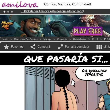
Cómics, Mangas, Comunidad!
¡
El Kickstarter Amilova está desormado lanzado
!.
¡Ya tenemos 100000
miembros
y 1000
Cómics y Mangas!
.
¡Conviertete en Premium por
3.95 euros
al mes!
Hazte Premium ya
Inicio
>
Directorio De Cómics
>
Manga
>
Comedia
>
Hemisferios
>
Ch. 4
>
P. 34
Favoritos
Compartir
Pantalla completa
Mini
QUE PASARÍA SI...
Oh, disculpen
señoritas.