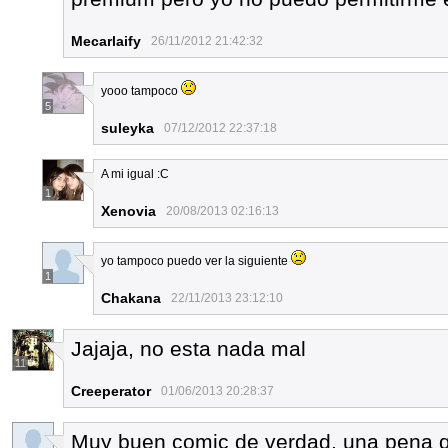
Mecarlaify
26/11/2012 21:42:32
yooo tampoco
5
suleyka
07/12/2012 22:37:18
A mi igual :C
1
Xenovia
20/08/2013 02:16:13
yo tampoco puedo ver la siguiente
1
Chakana
22/11/2013 23:12:10
Jajaja, no esta nada mal
11
Creeperator
01/06/2013 20:28:37
Muy buen comic de verdad, una pena q