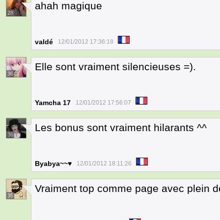
ahah magique
28
valdé
12/01/2012 17:36:18
Elle sont vraiment silencieuses =).
36
Yamcha 17
12/01/2012 17:56:07
Les bonus sont vraiment hilarants ^^
36
Byabya~~♥
12/01/2012 18:11:26
Vraiment top comme page avec plein de
35