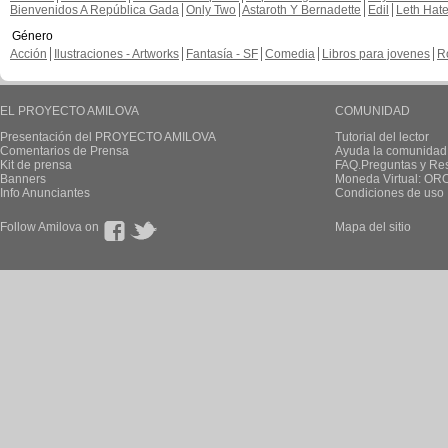
Bienvenidos A República Gada
Only Two
Astaroth Y Bernadette
Edil
Leth Hat
Género
Acción
Ilustraciones - Artworks
Fantasía - SF
Comedia
Libros para jovenes
R
EL PROYECTO AMILOVA
COMUNIDAD
Presentación del PROYECTO AMILOVA
Tutorial del lector
Comentarios de Prensa
Ayuda la comunidad
Kit de prensa
FAQ.Preguntas y Re
Banners
Moneda Virtual: OR
Info Anunciantes
Condiciones de uso
Follow Amilova on
Mapa del sitio