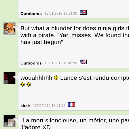
Ouroboros
13/01/2012 18:14:30
But what a blunder for does ninja girls
28
with a pirate. "Yar, misses. We found th
has just begun"
Ouroboros
13/01/2012 18:46:56
wouahhhhh
Lance s'est rendu compte
17
circé
13/01/2012 18:51:52
"La mort silencieuse, un métier, une p
21
J'adore XD