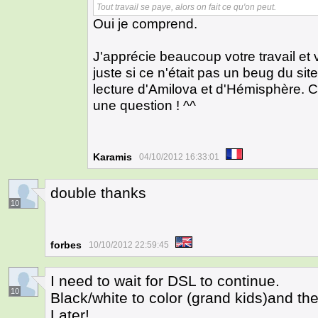
Tout travail se paye, alors on fait ce qu'on peut.
Oui je comprend.
J'apprécie beaucoup votre travail et
juste si ce n'était pas un beug du site
lecture d'Amilova et d'Hémisphère. Ce
une question ! ^^
Karamis
04/10/2012 16:33:01
double thanks
10
forbes
10/10/2012 22:59:45
I need to wait for DSL to continue.
10
Black/white to color (grand kids)and t
Later!