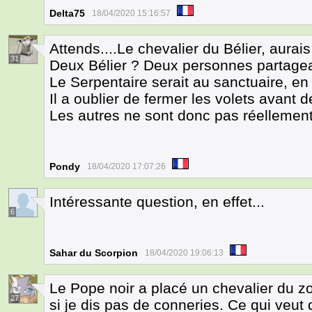
Delta75
18/04/2020 15:16:57
Attends....Le chevalier du Bélier, aura
31
Deux Bélier ? Deux personnes partage
Le Serpentaire serait au sanctuaire, en
Il a oublier de fermer les volets avant d
Les autres ne sont donc pas réellement
Pondy
18/04/2020 17:07:26
Intéressante question, en effet...
6
Sahar du Scorpion
18/04/2020 19:06:13
Le Pope noir a placé un chevalier du 
27
si je dis pas de conneries. Ce qui veut 