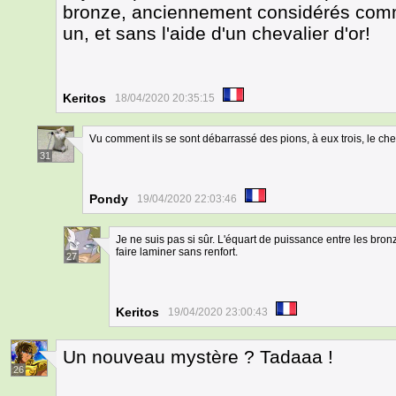
bronze, anciennement considérés comme 
un, et sans l'aide d'un chevalier d'or!
Keritos
18/04/2020 20:35:15
Vu comment ils se sont débarrassé des pions, à eux trois, le che
31
Pondy
19/04/2020 22:03:46
Je ne suis pas si sûr. L'équart de puissance entre les bronz
faire laminer sans renfort.
27
Keritos
19/04/2020 23:00:43
Un nouveau mystère ? Tadaaa !
26