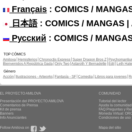
Français
: COMICS / MANGA
日本語
: COMICS / MANGAS 
Русский
: COMICS / MANGAS
TOP CÓMICS
Amilova
Hemisferios
Chronoctis Express
Super Dragon Bros Z
Psychomanti
Bienvenidos A República Gada
Only Two
Astaroth Y Bernadette
Edil
Leth Hat
Género
Acción
Ilustraciones - Artworks
Fantasía - SF
Comedia
Libros para jovenes
R
EL PROYECTO AMILOVA
COMUNIDAD
Presentación del PROYECTO AMILOVA
Tutorial del lector
Comentarios de Prensa
Ayuda la comunidad
Kit de prensa
FAQ.Preguntas y Re
Banners
Moneda Virtual: OR
Info Anunciantes
Condiciones de uso
Follow Amilova on
Mapa del sitio