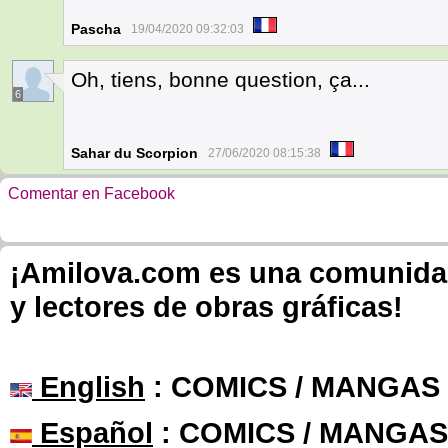
Pascha
19/04/2020 09:32:03
Oh, tiens, bonne question, ça...
6
Sahar du Scorpion
27/06/2020 08:15:38
Comentar en Facebook
¡Amilova.com es una comunidad 
y lectores de obras gráficas!
English
: COMICS / MANGAS
Español
: COMICS / MANGAS