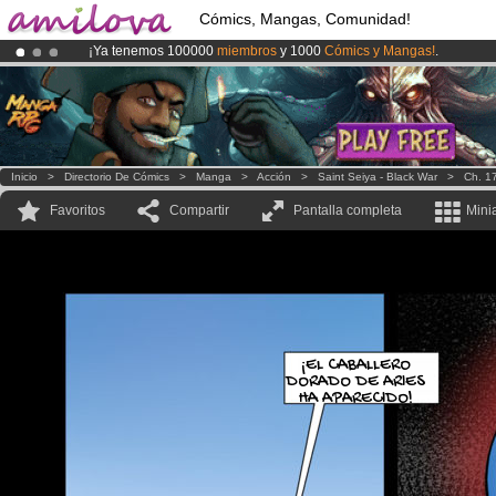
Cómics, Mangas, Comunidad!
¡Ya tenemos 100000
miembros
y 1000
Cómics y Mangas!
.
¡
El Kickstarter Amilova está desormado lanzado
!.
¡Conviertete en Premium por
3.95 euros
al mes!
Hazte Premium ya
Inicio
>
Directorio De Cómics
>
Manga
>
Acción
>
Saint Seiya - Black War
>
Ch. 1
Favoritos
Compartir
Pantalla completa
Mini
¡EL CABALLERO
DORADO DE ARIES
HA APARECIDO!