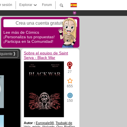
ar sesión
Explorar
Forum
Crea una cuenta gratuita
Lee más de Cómics
¡Personaliza tus propuestas!
¡Participa en la Comunidad!
Sobre el equipo de Saint
iguiente
Seiya - Black War
27
655
150
Autor :
Europale98
,
Tsubaki de