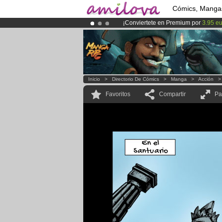
Cómics, Manga
¡Conviertete en Premium por
3.95 e
¡Ya tenemos 134393
miembros
y 12
¡
El Kickstarter Amilova está desorm
Inicio
>
Directorio De Cómics
>
Manga
>
Acción
Favoritos
Compartir
Pa
En el
Santuario