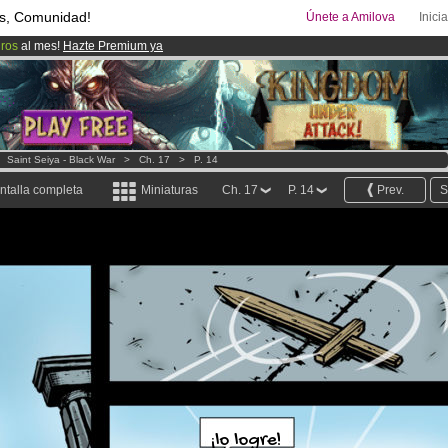
s, Comunidad!
Únete a Amilova
Inici
uros
al mes!
Hazte Premium ya
08
Cómics y Mangas!
.
ado lanzado
!.
>
Saint Seiya - Black War
>
Ch. 17
>
P. 14
ntalla completa
Miniaturas
Ch. 17
P. 14
Prev.
S
¡lo logre!