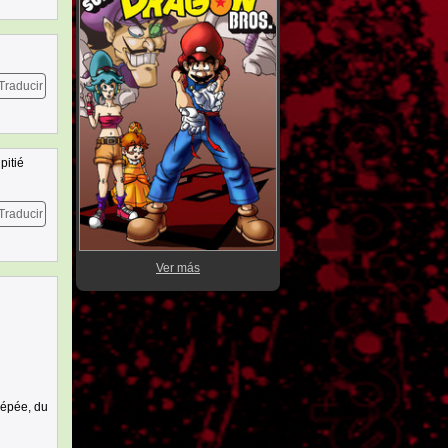
Traducir
pitié
Traducir
Ver más
l'épée, du