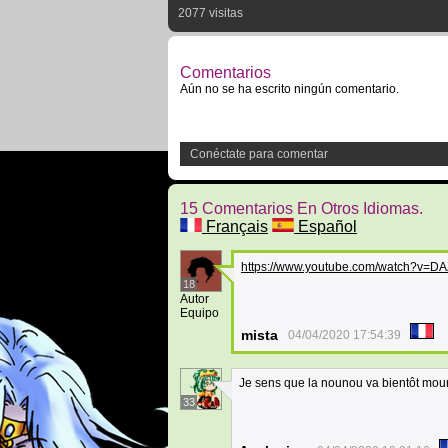
2077 visitas
Comentarios
Aún no se ha escrito ningún comentario.
Conéctate para comentar
15 Comentarios En Otros Idiomas.
Français
Español
https://www.youtube.com/watch?v=D
18
Autor
Equipo
mista
04/04/2020 17:54:39
Je sens que la nounou va bientôt mouri
33