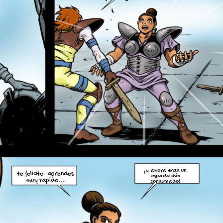
¡y ahora eras un
te felicito. aprendes
espadachín
muy rapido...
consumado!