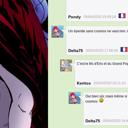
Pondy
05/04/2020 15:09:16
Un épeiste sans cosmos ne vaut rien. A
47
Delta75
05/04/2020 17:08:06
C'est le fils d'Eris et du Grand P
27
Keritos
05/04/2020 18:11:43
Oui bien sûr, mais même si E
cosmos.
47
Delta75
05/04/2020 18: