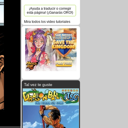
¡Ayuda a traducir o corregir
esta página! (¡Ganarás ORO!)
Mira todos los video tutoriales
Tal vez te guste