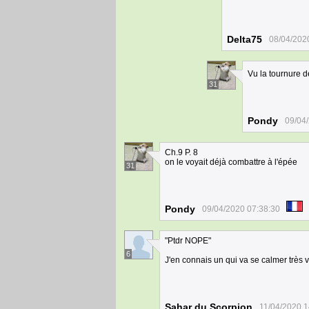
Delta75
08/04/202
Vu la tournure d
31
Pondy
09/04
Ch.9 P. 8
on le voyait déjà combattre à l'épée
31
Pondy
09/04/2020 07:38:30
"Ptdr NOPE"
6
J'en connais un qui va se calmer très vi
Sahar du Scorpion
11/04/2020 1