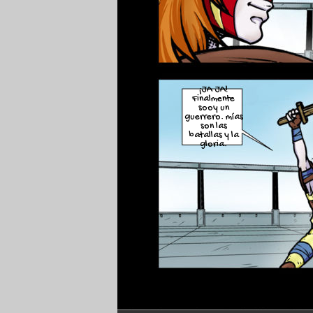
¡JA JA!
Finalmente
sooy un
guerrero. mías
son las
batallas y la
gloria.