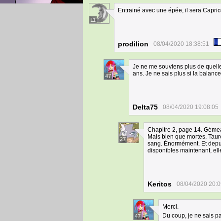
Entrainé avec une épée, il sera Capric
11
prodilion
08/04/2020 18:38:51
Je ne me souviens plus de quelle
ans. Je ne sais plus si la balance 
47
Delta75
08/04/2020 19:08:05
Chapitre 2, page 14. Gémea
Mais bien que mortes, Taurea
27
sang. Énormément. Et depuis
disponibles maintenant, ell
Keritos
08/04/2020 20:0
Merci.
Du coup, je ne sais pa
47