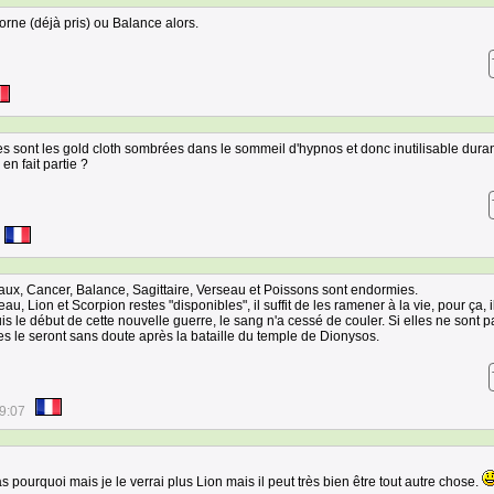
orne (déjà pris) ou Balance alors.
s sont les gold cloth sombrées dans le sommeil d'hypnos et donc inutilisable dura
en fait partie ?
ux, Cancer, Balance, Sagittaire, Verseau et Poissons sont endormies.
u, Lion et Scorpion restes "disponibles", il suffit de les ramener à la vie, pour ça, i
 le début de cette nouvelle guerre, le sang n'a cessé de couler. Si elles ne sont p
es le seront sans doute après la bataille du temple de Dionysos.
9:07
s pourquoi mais je le verrai plus Lion mais il peut très bien être tout autre chose.