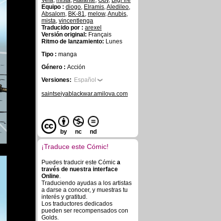
Vela
,
mista
,
Atalante
,
Ouv
,
BigFire
Equipo :
diogo
,
Elramis
,
Aledileo
,
Absalom
,
BK-81
,
melow
,
Anubis
,
mista
,
vincentlenga
Traducido por :
arexel
Versión original:
Français
Ritmo de lanzamiento:
Lunes
Tipo :
manga
Género :
Acción
Versiones:
Español
saintseiyablackwar.amilova.com
by
nc
nd
¡Traduce este Cómic!
Puedes traducir este Cómic
a
través de nuestra interface
Online
.
Traduciendo ayudas a los artistas
a darse a conocer, y muestras tu
interés y gratitud.
Los traductores dedicados
pueden ser recompensados con
Golds.