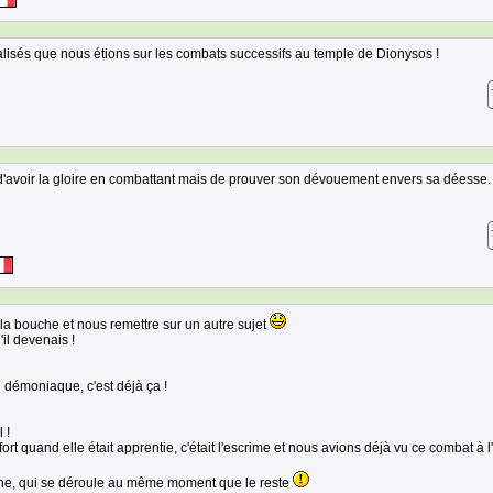
alisés que nous étions sur les combats successifs au temple de Dionysos !
s d'avoir la gloire en combattant mais de prouver son dévouement envers sa déesse. 
 la bouche et nous remettre sur un autre sujet
il devenais !
ou démoniaque, c'est déjà ça !
 !
 fort quand elle était apprentie, c'était l'escrime et nous avions déjà vu ce combat à 
cène, qui se déroule au même moment que le reste