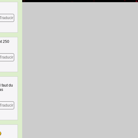
Traducir
nt 250
Traducir
l faut du
as
Traducir