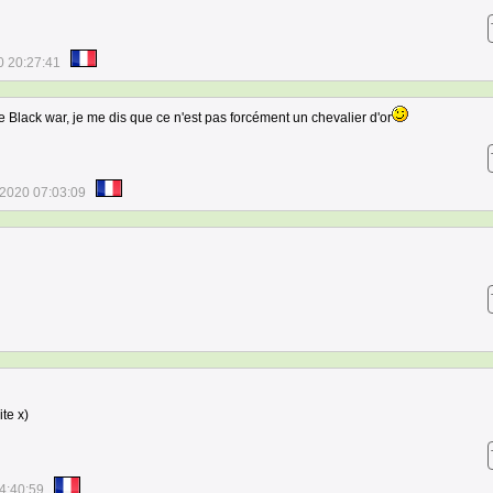
0 20:27:41
e Black war, je me dis que ce n'est pas forcément un chevalier d'or
/2020 07:03:09
te x)
4:40:59