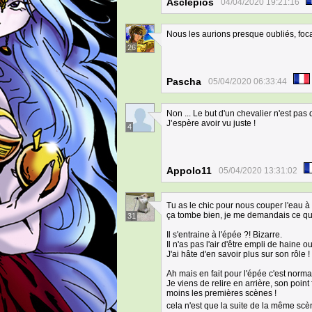
Asclepios
04/04/2020 19:21:16
Nous les aurions presque oubliés, foc
26
Pascha
05/04/2020 06:33:44
Non ... Le but d'un chevalier n'est pa
J’espère avoir vu juste !
4
Appolo11
05/04/2020 13:31:02
Tu as le chic pour nous couper l'eau à
ça tombe bien, je me demandais ce qu'
31
Il s'entraine à l'épée ?! Bizarre.
Il n'as pas l'air d'être empli de haine 
J'ai hâte d'en savoir plus sur son rôle !
Ah mais en fait pour l'épée c'est normal
Je viens de relire en arrière, son point
moins les premières scènes !
cela n'est que la suite de la même s