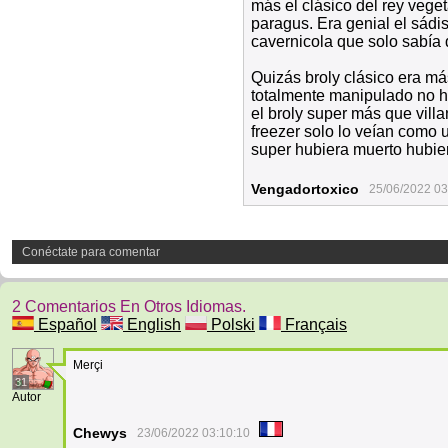
más el clásico del rey vege
paragus. Era genial el sádis
cavernicola que solo sabía 
Quizás broly clásico era má
totalmente manipulado no h
el broly super más que vill
freezer solo lo veían como 
super hubiera muerto hubier
Vengadortoxico
25/06/2022 03
Conéctate para comentar
2 Comentarios En Otros Idiomas.
Español
English
Polski
Français
Merçi
31
Autor
Chewys
23/06/2022 03:10:10