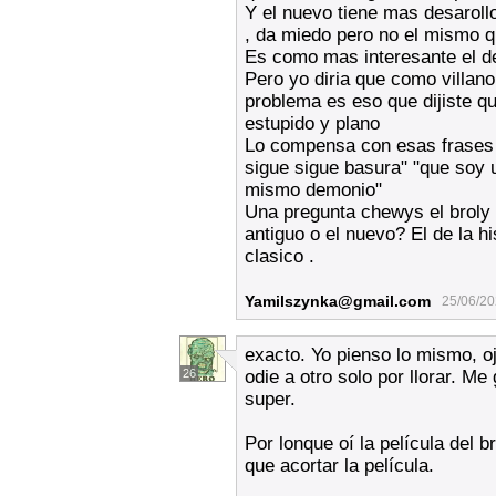
Y el nuevo tiene mas desaroll
, da miedo pero no el mismo q
Es como mas interesante el d
Pero yo diria que como villano 
problema es eso que dijiste q
estupido y plano
Lo compensa con esas frases 
sigue sigue basura" "que soy 
mismo demonio"
Una pregunta chewys el broly 
antiguo o el nuevo? El de la his
clasico .
Yamilszynka@gmail.com
25/06/20
exacto. Yo pienso lo mismo, o
26
odie a otro solo por llorar. M
super.
Por lonque oí la película del b
que acortar la película.