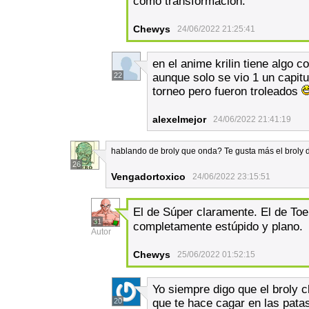
como transformación.
Chewys
24/06/2022 21:25:41
en el anime krilin tiene algo
22
aunque solo se vio 1 un capit
torneo pero fueron troleados
alexelmejor
24/06/2022 21:41:19
hablando de broly que onda? Te gusta más el broly d
26
Vengadortoxico
24/06/2022 23:15:51
El de Súper claramente. El de Toei
31
completamente estúpido y plano.
Autor
Chewys
25/06/2022 01:52:15
Yo siempre digo que el broly c
20
que te hace cagar en las pata