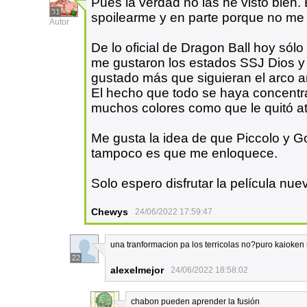
Pues la verdad no las he visto bien
31
spoilearme y en parte porque no m
Autor
De lo oficial de Dragon Ball hoy sól
me gustaron los estados SSJ Dios y 
gustado más que siguieran el arco 
El hecho que todo se haya concentr
muchos colores como que le quitó atr
Me gusta la idea de que Piccolo y 
tampoco es que me enloquece.
Solo espero disfrutar la película nue
Chewys
24/06/2022 17:59:47
una tranformacion pa los terricolas no?puro kaioke
22
alexelmejor
24/06/2022 18:58:02
chabon pueden aprender la fusión