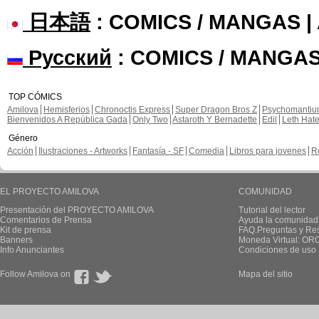
日本語
: COMICS / MANGAS 
Русский
: COMICS / MANGAS
TOP CÓMICS
Amilova
Hemisferios
Chronoctis Express
Super Dragon Bros Z
Psychomanti
Bienvenidos A República Gada
Only Two
Astaroth Y Bernadette
Edil
Leth Hat
Género
Acción
Ilustraciones - Artworks
Fantasía - SF
Comedia
Libros para jovenes
R
EL PROYECTO AMILOVA
COMUNIDAD
Presentación del PROYECTO AMILOVA
Tutorial del lector
Comentarios de Prensa
Ayuda la comunidad
Kit de prensa
FAQ.Preguntas y Re
Banners
Moneda Virtual: OR
Info Anunciantes
Condiciones de uso
Follow Amilova on
Mapa del sitio