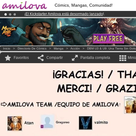
Cómics, Mangas, Comunidad!
¡
El Kickstarter Amilova está desormado lanzado
!.
¡Ya tenemos 134393
miembros
y 1208
Cómics y Mangas!
.
¡Conviertete en Premium por
3.95 euros
al mes!
Hazte Premium ya
Inicio
>
Directorio De Cómics
>
Manga
>
Acción
>
DBM U3 & U9: Una Tierra Sin Gok
Favoritos
Compartir
Pantalla completa
Mini