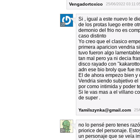
Vengadortoxico
25/06/2022 03:11:0
Si , igual a este nuevo le d
de los protas luego entre ot
20
demonio del frio no es com
caso distinto
Yo creo que el clasico empe
primera aparicion vendria si
tuvo fueron algo lamentables
tan mal pero ya ni decia fr
disco rayado con "kakarotto 
adn ese bio broly que fue m
El de ahora empezo bien y 
Vendria siendo subjetivo el
por como intimida y poder t
Si le vas mas a el villano 
de super .
Yamilszynka@gmail.com
25/
no lo pensé pero tenes razó
priorice del personaje. Esto
26
un personaje que se veía im