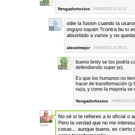
26
Vengadortoxico
24/06/2022 21:01:37
odie la fusion cuando la usaro
22
orguyo sayain ?contra bu si es
absorbido a varios y no queda
alexelmejor
24/06/2022 21:38:22
bueno broly se los podría c
defendiendo super je).
26
Es que los humanos no tien
hacer de transformación (y 
raza, y como la mayoría se
Vengadortoxico
24/06/2022 23
No sé si te refieres a lo oficial o a
31
Pero la verdad que no me interes
Autor
cosas... aunque bueno, es cierto