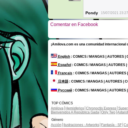
Pondy
15/07/2021 23:2
Comentar en Facebook
¡Amilova.com es una comunidad internacional de
English
: COMICS / MANGAS | AUTORES |
Español
: COMICS / MANGAS | AUTORES 
Français
: COMICS / MANGAS | AUTORES
日本語
: COMICS / MANGAS | AUTORES |
Русский
: COMICS / MANGAS | AUTORES 
TOP CÓMICS
Amilova
Hemisferios
Chronoctis Express
Super
Bienvenidos A República Gada
Only Two
Astaro
Género
Acción
Ilustraciones - Artworks
Fantasía - SF
Co