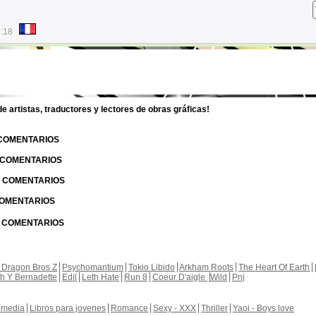
7:18
 artistas, traductores y lectores de obras gráficas!
 COMENTARIOS
| COMENTARIOS
 | COMENTARIOS
 COMENTARIOS
| COMENTARIOS
 Dragon Bros Z
Psychomantium
Tokio Libido
Arkham Roots
The Heart Of Earth
th Y Bernadette
Edil
Leth Hate
Run 8
Coeur D'aigle
Wild
Pnj
media
Libros para jovenes
Romance
Sexy - XXX
Thriller
Yaoi - Boys love