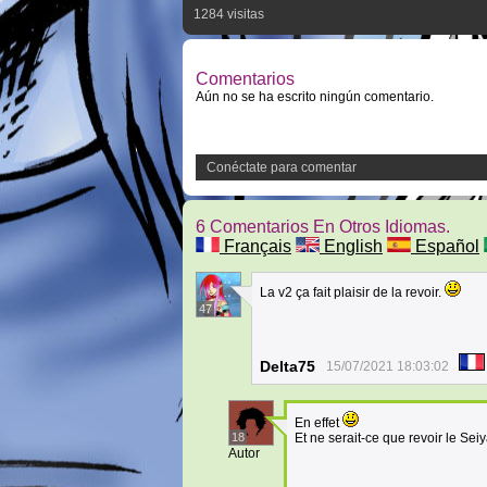
1284 visitas
Comentarios
Aún no se ha escrito ningún comentario.
Conéctate para comentar
6 Comentarios En Otros Idiomas.
Français
English
Español
La v2 ça fait plaisir de la revoir.
47
Delta75
15/07/2021 18:03:02
En effet
18
Et ne serait-ce que revoir le Sei
Autor