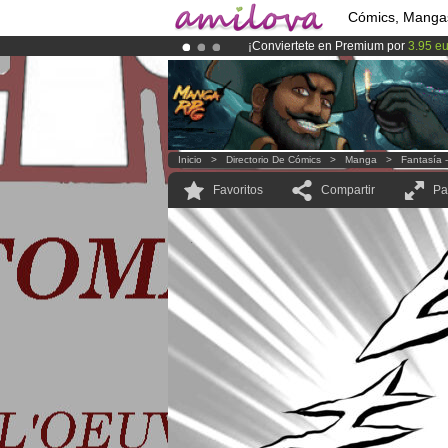
Cómics, Manga
¡Conviertete en Premium por
3.95 e
¡
El Kickstarter Amilova está desorm
¡Ya tenemos 100000
miembros
y 10
Inicio
>
Directorio De Cómics
>
Manga
>
Fantasía 
Favoritos
Compartir
Pa
.