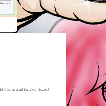
Traducir
Blind Connection
Sethxfaye
Graped