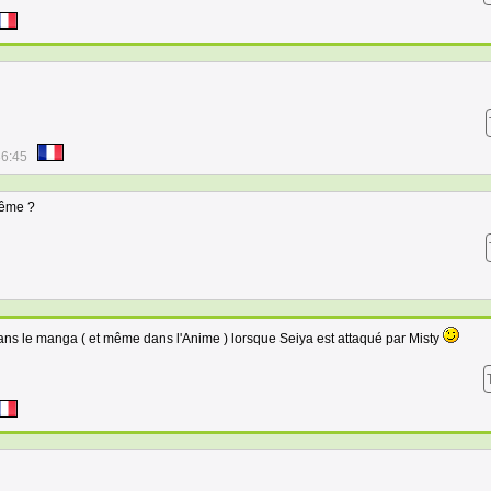
36:45
même ?
ns le manga ( et même dans l'Anime ) lorsque Seiya est attaqué par Misty