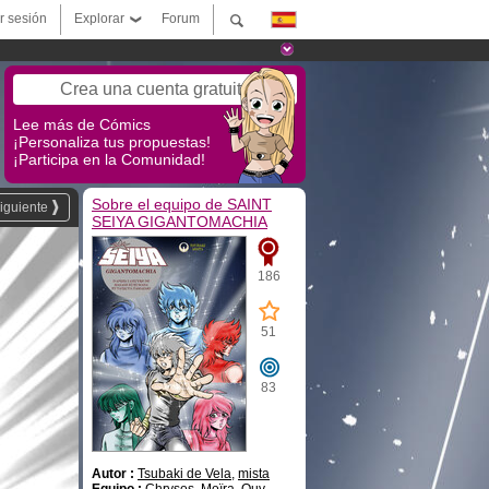
ar sesión
Explorar
Forum
Crea una cuenta gratuita
Lee más de Cómics
¡Personaliza tus propuestas!
¡Participa en la Comunidad!
Sobre el equipo de SAINT
iguiente
SEIYA GIGANTOMACHIA
186
51
83
Autor :
Tsubaki de Vela
,
mista