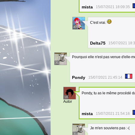
mista
15/07/2021 18:09:35
C'est vrai.
47
Delta75
15/07/2021 18:
Pourquoi elle n'est pas venue d'elle-
31
Pondy
15/07/2021 21:45:14
Pondy, tu as le même procédé da
18
Autor
mista
15/07/2021 21:54:16
Je m'en souviens pas :-(
31