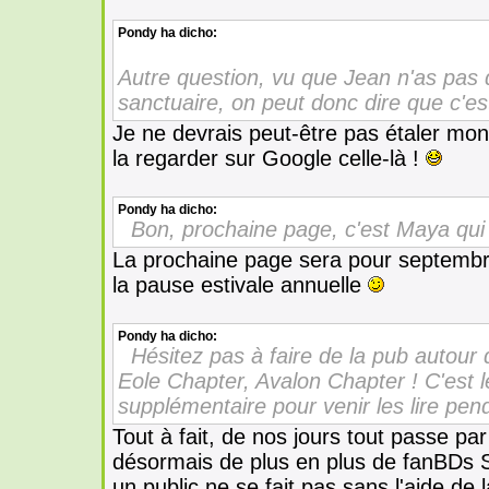
Pondy
ha dicho:
Autre question, vu que Jean n'as pas
sanctuaire, on peut donc dire que c'es
Je ne devrais peut-être pas étaler mon i
la regarder sur Google celle-là !
Pondy
ha dicho:
Bon, prochaine page, c'est Maya qui
La prochaine page sera pour septembr
la pause estivale annuelle
Pondy
ha dicho:
Hésitez pas à faire de la pub autour 
Eole Chapter, Avalon Chapter ! C'est 
supplémentaire pour venir les lire pend
Tout à fait, de nos jours tout passe par 
désormais de plus en plus de fanBDs Sa
un public ne se fait pas sans l'aide de