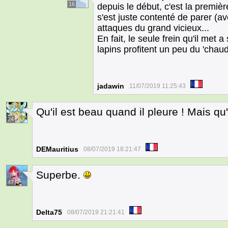
16
depuis le début, c'est la premièr
s'est juste contenté de parer (a
attaques du grand vicieux...
En fait, le seule frein qu'il met a
lapins profitent un peu du 'chaud
jadawin
11/07/2019 11:25:43
Qu'il est beau quand il pleure ! Mais qu'
24
DEMauritius
08/07/2019 18:21:47
Superbe.
47
Delta75
08/07/2019 21:21:41