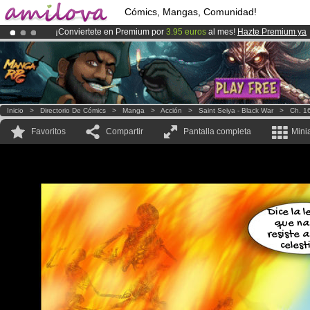
Cómics, Mangas, Comunidad!
¡Conviertete en Premium por
3.95 euros
al mes!
Hazte Premium ya
¡
El Kickstarter Amilova está desormado lanzado
!.
¡Ya tenemos 100000
miembros
y 1000
Cómics y Mangas!
.
Inicio
>
Directorio De Cómics
>
Manga
>
Acción
>
Saint Seiya - Black War
>
Ch. 1
Favoritos
Compartir
Pantalla completa
Mini
Dice la 
que na
resiste a
celesti