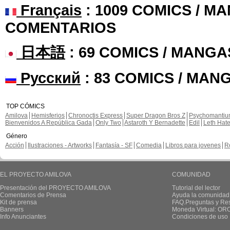
Français
: 1009 COMICS / MA
COMENTARIOS
日本語
: 69 COMICS / MANGA
Русский
: 83 COMICS / MAN
TOP CÓMICS
Amilova
Hemisferios
Chronoctis Express
Super Dragon Bros Z
Psychomanti
Bienvenidos A República Gada
Only Two
Astaroth Y Bernadette
Edil
Leth Hat
Género
Acción
Ilustraciones - Artworks
Fantasía - SF
Comedia
Libros para jovenes
R
EL PROYECTO AMILOVA
COMUNIDAD
Presentación del PROYECTO AMILOVA
Tutorial del lector
Comentarios de Prensa
Ayuda la comunidad
Kit de prensa
FAQ.Preguntas y Re
Banners
Moneda Virtual: OR
Info Anunciantes
Condiciones de uso