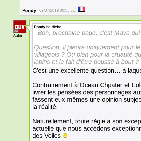
Pondy
09/07/2019 00:53:51
Pondy
ha dicho:
30
Bon, prochaine page, c'est Maya qui
Autor
Question, il pleure uniquement pour le
villageois ? Ou bien pour la cruauté qu'
lapins et le fait d'être poussé à bout ?
C'est une excellente question… à laque
Contrairement à Ocean Chpater et Eol
livrer les pensées des personnages aux
fassent eux-mêmes une opinion subje
la réalité.
Naturellement, toute règle à son except
actuelle que nous accédons exception
des Voiles