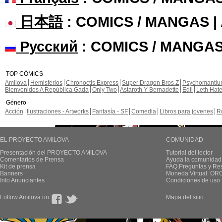
日本語
: COMICS / MANGAS 
Русский
: COMICS / MANGAS
TOP CÓMICS
Amilova
Hemisferios
Chronoctis Express
Super Dragon Bros Z
Psychomanti
Bienvenidos A República Gada
Only Two
Astaroth Y Bernadette
Edil
Leth Hat
Género
Acción
Ilustraciones - Artworks
Fantasía - SF
Comedia
Libros para jovenes
R
EL PROYECTO AMILOVA
COMUNIDAD
Presentación del PROYECTO AMILOVA
Tutorial del lector
Comentarios de Prensa
Ayuda la comunidad
Kit de prensa
FAQ.Preguntas y Re
Banners
Moneda Virtual: OR
Info Anunciantes
Condiciones de uso
Follow Amilova on
Mapa del sitio