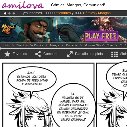
Cómics, Mangas, Comunidad!
¡Ya tenemos 100000
miembros
y 1000
Cómics y Mangas!
.
¡Conviertete en Premium por
3.95 euros
al mes!
Hazte Premium ya
¡
El Kickstarter Amilova está desormado lanzado
!.
Inicio
>
Directorio De Cómics
>
Manga
>
Comedia
>
Monster Girls On Tour
>
Ch. 1
Favoritos
Compartir
Pantalla completa
Mini