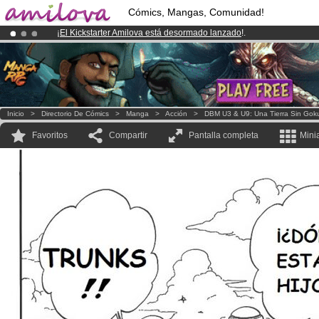
Cómics, Mangas, Comunidad!
¡
El Kickstarter Amilova está desormado lanzado
!.
¡Conviertete en Premium por
3.95 euros
al mes!
Hazte Premium ya
¡Ya tenemos 100000
miembros
y 1000
Cómics y Mangas!
.
Inicio
>
Directorio De Cómics
>
Manga
>
Acción
>
DBM U3 & U9: Una Tierra Sin Gok
Favoritos
Compartir
Pantalla completa
Mini