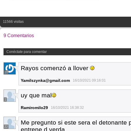
11566 visitas
9 Comentarios
Conéctate para comentar
Rayos comenzó a llover
20
Yamilszynka@gmail.com
16/10/2021 09:16:01
uy que mal
1
Ramiromilo29
16/10/2021 16:38:32
Me pregunto si este sera el detonante 
22
entrene d verda...