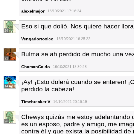
alexelmejor
16/10/2021 17:16:24
Eso si que dolió. Nos quiere hacer llo
26
Vengadortoxico
16/10/2021 18:25:22
Bulma se ah perdido de mucho una vez
22
ChamanCaido
16/10/2021 18:30:58
¡Ay! ¡Esto dolerá cuando se enteren!
14
perdido la cabeza!
Timebreaker V
16/10/2021 20:16:19
Chewys quizás me estoy adelantando
26
es un esposo, padre y amigo, me imagin
contra èl y que exista la posibilidad de