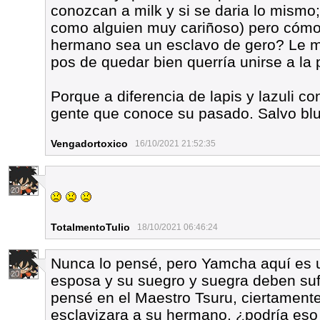
conozcan a milk y si se daria lo mismo
como alguien muy cariñoso) pero cómo 
hermano sea un esclavo de gero? Le mo
pos de quedar bien querría unirse a la p
Porque a diferencia de lapis y lazuli c
gente que conoce su pasado. Salvo blu
Vengadortoxico
16/10/2021 21:52:35
20
TotalmentoTulio
18/10/2021 06:46:24
Nunca lo pensé, pero Yamcha aquí es un
20
esposa y su suegro y suegra deben sufr
pensé en el Maestro Tsuru, ciertamente
esclavizara a su hermano, ¿podría eso 