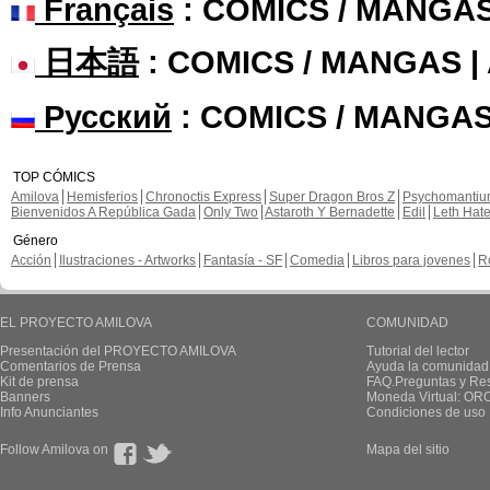
Français
: COMICS / MANGA
日本語
: COMICS / MANGAS 
Русский
: COMICS / MANGAS
TOP CÓMICS
Amilova
Hemisferios
Chronoctis Express
Super Dragon Bros Z
Psychomanti
Bienvenidos A República Gada
Only Two
Astaroth Y Bernadette
Edil
Leth Hat
Género
Acción
Ilustraciones - Artworks
Fantasía - SF
Comedia
Libros para jovenes
R
EL PROYECTO AMILOVA
COMUNIDAD
Presentación del PROYECTO AMILOVA
Tutorial del lector
Comentarios de Prensa
Ayuda la comunidad
Kit de prensa
FAQ.Preguntas y Re
Banners
Moneda Virtual: OR
Info Anunciantes
Condiciones de uso
Follow Amilova on
Mapa del sitio