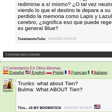
redimirse a sí mismo? ¿O tal vez neutr
viendo lo que el destino le depara a s
perdido la memoria como Lapis y Lazuli
cerebro, ¿significa eso que puede reg
ex general Blue?
TotalmentoTulio
18/10/2021 06:55:06
Conéctate para comentar
2 Comentarios En Otros Idiomas.
Español
English
Polski
Français
Italiano
Trunks: what about Tien?
16
Bulma: What ABOUT Tien?
Equipo
This....IS MY BOOMSTICK
12/10/2021 05:18:43