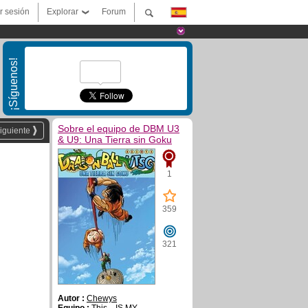
ar sesión
Explorar
Forum
¡Síguenos!
Sobre el equipo de DBM U3
iguiente
& U9: Una Tierra sin Goku
1
359
321
Autor :
Chewys