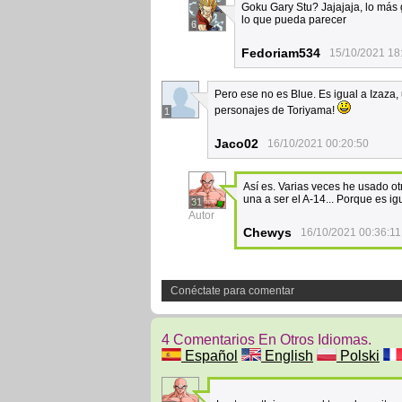
Goku Gary Stu? Jajajaja, lo más 
lo que pueda parecer
6
Fedoriam534
15/10/2021 18
Pero ese no es Blue. Es igual a Izaza
personajes de Toriyama!
1
Jaco02
16/10/2021 00:20:50
Así es. Varias veces he usado o
una a ser el A-14... Porque es i
31
Autor
Chewys
16/10/2021 00:36:11
Conéctate para comentar
4 Comentarios En Otros Idiomas.
Español
English
Polski