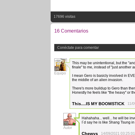
17696 visitas
16 Comentarios
Conéctate para comentar
This may be unintentional, but the "and
finale" to me, instead of "just another a
16
Equipo
I mean Gero is basicly involved in EVE
the middle of an alien invasion.
There's more buildup to Gero than ther
Honestly he feels like "the heavy" or the
This....IS MY BOOMSTICK
11/0
Hahahaha... well... he will be inv
I´d say he is like Shang Tsung in
31
Autor
Chewys
14/09/2021 03:25:01