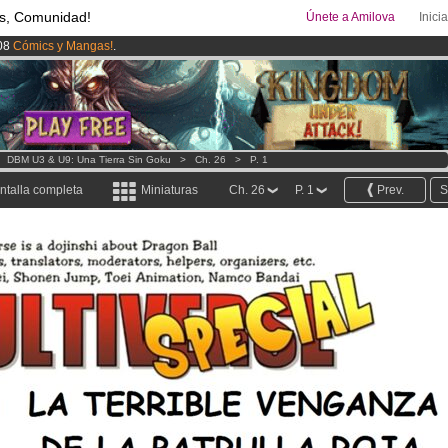
s, Comunidad!
Únete a Amilova
Inici
08
Cómics y Mangas!
.
uros
al mes!
Hazte Premium ya
ado lanzado
!.
>
DBM U3 & U9: Una Tierra Sin Goku
>
Ch. 26
>
P. 1
ntalla completa
Miniaturas
Ch. 26
P. 1
Prev.
S