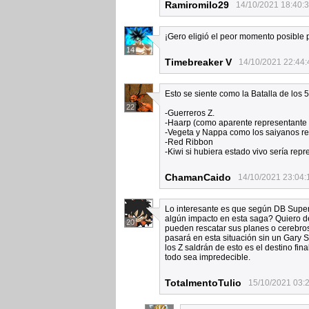
Ramiromilo29
14/10/2021 18:40:
¡Gero eligió el peor momento posible 
14
Timebreaker V
14/10/2021 22:44:
Esto se siente como la Batalla de los 5
22
-Guerreros Z.
-Haarp (como aparente representante 
-Vegeta y Nappa como los saiyanos re
-Red Ribbon
-Kiwi si hubiera estado vivo sería repr
ChamanCaido
14/10/2021 23:04:
Lo interesante es que según DB Super,
algún impacto en esta saga? Quiero dec
20
pueden rescatar sus planes o cerebro
pasará en esta situación sin un Gary
los Z saldrán de esto es el destino fi
todo sea impredecible.
TotalmentoTulio
15/10/2021 03: