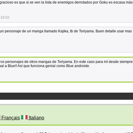
gracioso es que si se ven la lista de enemigos derrotados por Goku es escasa más
:18:02
, un personaje de un manga llamado Kajika, tb de Toriyama. Buen detalle usar mas
tros personajes de otros mangas de Toriyama. En este caso para mí desde siempre
gual a Blue!! Así que funciona genial como Blue androide.
Français
Italiano