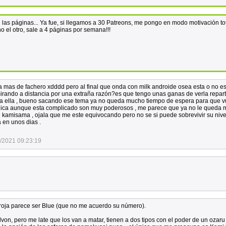
as páginas... Ya fue, si llegamos a 30 Patreons, me pongo en modo motivación tot
no el otro, sale a 4 páginas por semana!!!
a mas de fachero xdddd pero al final que onda con milk androide osea esta o no e
mirando a distancia por una extraña razón?es que tengo unas ganas de verla repart
 ve a ella , bueno sacando ese tema ya no queda mucho tiempo de espera para que v
gica aunque esta complicado son muy poderosos , me parece que ya no le queda
e kamisama , ojala que me este equivocando pero no se si puede sobrevivir su nive
en unos dias .
/2021 09:23:19
a roja parece ser Blue (que no me acuerdo su número).
on, pero me late que los van a matar, tienen a dos tipos con el poder de un ozaru