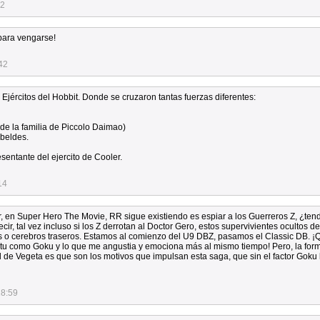
32
para vengarse!
42
 Ejércitos del Hobbit. Donde se cruzaron tantas fuerzas diferentes:
de la familia de Piccolo Daimao)
beldes.
esentante del ejercito de Cooler.
14
 en Super Hero The Movie, RR sigue existiendo es espiar a los Guerreros Z, ¿tend
ir, tal vez incluso si los Z derrotan al Doctor Gero, estos supervivientes ocultos d
s o cerebros traseros. Estamos al comienzo del U9 DBZ, pasamos el Classic DB. ¡
 Stu como Goku y lo que me angustia y emociona más al mismo tiempo! Pero, la for
nal de Vegeta es que son los motivos que impulsan esta saga, que sin el factor Gok
28:59