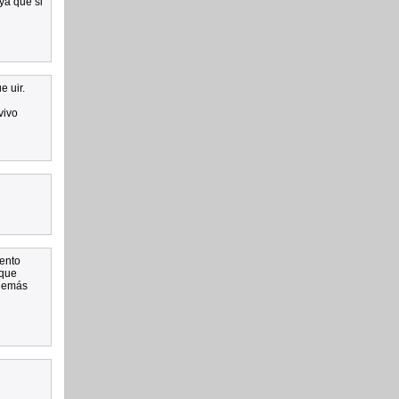
ya que si
e uir.
vivo
mento
 que
 demás