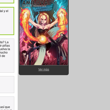
al y el
sta? La
ir piñas
uelva la
 mucho
l de
Ver más
 así que