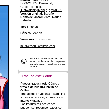
Equipo :
This....IS MY
BOOMSTICK
,
Demerzel
,
Gregoreo
,
bnkjk
,
JustWatchingManga
,
ggvv8805
Versión original:
Español
Ritmo de lanzamiento:
Martes,
Sábado
Tipo :
manga
Género :
Acción
Versiones:
Español
multiverseu9.amilova.com
©
Esta obra tiene derechos de
autor, por favor no la compartas
sin autorización explícita de sus
autores.
¡Traduce este Cómic!
Puedes traducir este Cómic
a
través de nuestra interface
Online
.
Traduciendo ayudas a los artistas
a darse a conocer, y muestras tu
interés y gratitud.
Los traductores dedicados
pueden ser recompensados con