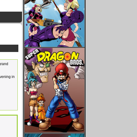
"grand
vening in