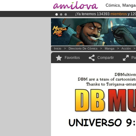
Cómics, Manga
¡Ya tenemos 134393
miembros
y 12
¡Conviertete en Premium por
3.95 e
¡
El Kickstarter Amilova está desorm
Inicio
>
Directorio De Cómics
>
Manga
>
Acción
Favoritos
Compartir
Pa