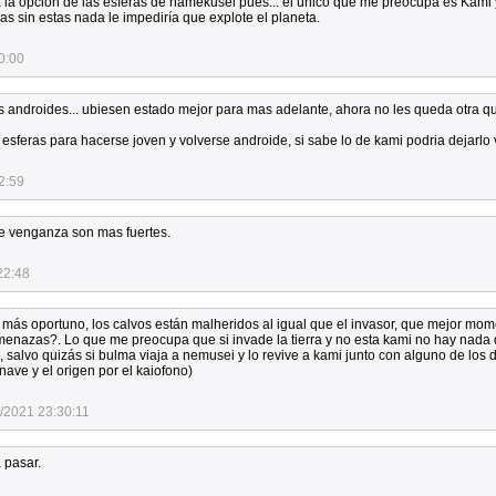
la opción de las esferas de namekusei pues... el único que me preocupa es Kami 
ras sin estas nada le impediría que explote el planeta.
0:00
 androides... ubiesen estado mejor para mas adelante, ahora no les queda otra qu
 esferas para hacerse joven y volverse androide, si sabe lo de kami podria dejarlo 
2:59
e venganza son mas fuertes.
22:48
 más oportuno, los calvos están malheridos al igual que el invasor, que mejor mo
amenazas?. Lo que me preocupa que si invade la tierra y no esta kami no hay nada
, salvo quizás si bulma viaja a nemusei y lo revive a kami junto con alguno de los
 nave y el origen por el kaiofono)
/2021 23:30:11
 pasar.