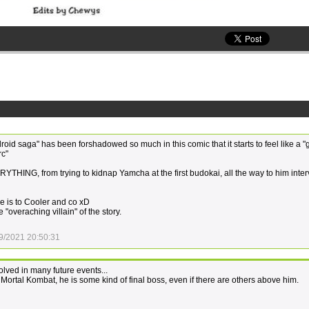
roid saga" has been forshadowed so much in this comic that it starts to feel like a 
rc"
RYTHING, from trying to kidnap Yamcha at the first budokai, all the way to him inter
e is to Cooler and co xD
 "overaching villain" of the story.
9/2021 20:50:31
olved in many future events...
 Mortal Kombat, he is some kind of final boss, even if there are others above him.