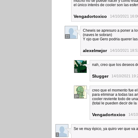
mucho no se puede hacer y como está 
el único interés de cooler son las esfe
Vengadortoxico
14/10/2021 16:0
Chewis se apresuro a poner a los
(naves le sobran)
22
Y ojo que Gero podria querer las
alexelmejor
14/10/2021 18:5
nah, creo que los deseos d
8
Slugger
14/10/2021 19:
creo que el momento fue el
para eliminar a todas las 
26
cooler reviente todo de una
(total le pueden decir de la
Vengadortoxico
14/10
Se ve muy épico, ya quiro ver que va a
1