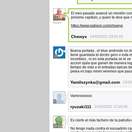
El mes pasado avancé un montón con l
próximo capítulo, y quien te dice que 
31
Autor
https://www.patreon.com/chewys
Chewys
14/10/2021 03:01:02
Buena portada , el blue androide no d
tiene guardada el doctor gero o esta 
20
increibles , ni en esta portada se le
accion ojala que ganen de manera lo
tiempo de vida a el entradas epicas d
pelea es bajo mmm veremos que pasa 
Yamilszynka@gmail.com
14/10
Vamosssssss
2
ryuzaki111
14/10/2021 12:28:30
Es cierto el más fachero de la patrull
26
No tengo nada contra el escuadrón calv