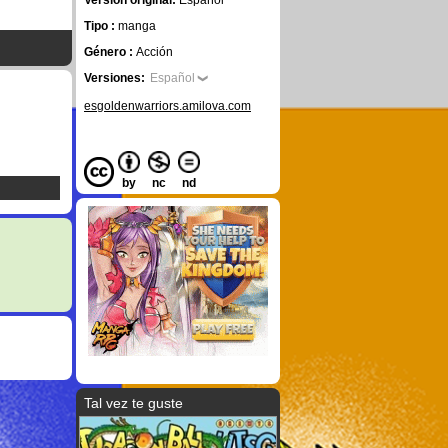
Versión original:
Español
Tipo :
manga
Género :
Acción
Versiones:
Español
esgoldenwarriors.amilova.com
by
nc
nd
Tal vez te guste