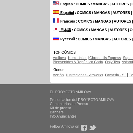
English
: COMICS / MANGAS | AUTORES |
Español
: COMICS / MANGAS | AUTORES 
Français
: COMICS / MANGAS | AUTORES
日本語
: COMICS / MANGAS | AUTORES |
Русский
: COMICS / MANGAS | AUTORES 
TOP CÓMICS
Amilova
Hemisferios
Chronoctis Express
Super
Bienvenidos A República Gada
Only Two
Astaro
Género
Acción
Ilustraciones - Artworks
Fantasía - SF
Co
EL PROYECTO AMILOVA
Presentación del PROYECTO AMILOVA
Comentarios de Prensa
Kit de prensa
Banners
Info Anunciantes
Follow Amilova on