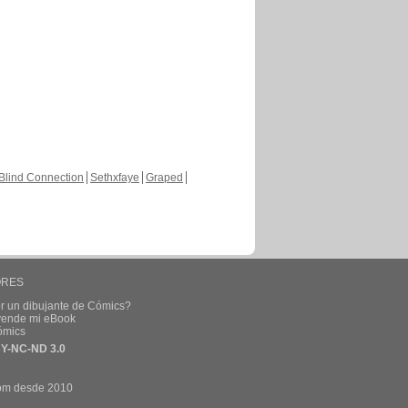
Blind Connection
Sethxfaye
Graped
ORES
r un dibujante de Cómics?
 vende mi eBook
ómics
Y-NC-ND 3.0
om desde 2010