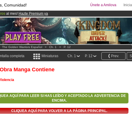
s, Comunidad!
Únete a Amilova
Inici
uros
al mes!
Hazte Premium ya
00
Cómics y Mangas!
.
ado lanzado
!.
>
The Golden Warriors Español
>
Ch. 1
>
P. 12
ntalla completa
Miniaturas
Ch. 1
P. 12
Prev.
S
 Obra Manga Contiene
Violencia
QUEA AQUÍ PARA LEER SI HAS LEÍDO Y ACEPTADO LA ADVERTENCIA DE
ENCIMA.
CLIQUEA AQUÍ PARA VOLVER A LA PÁGINA PRINCIPAL.