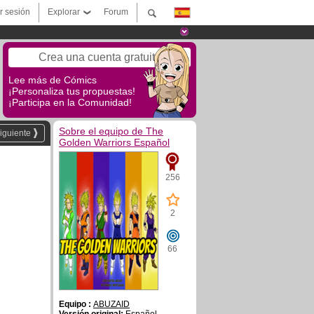
ar sesión
Explorar
Forum
Crea una cuenta gratuita
Lee más de Cómics
¡Personaliza tus propuestas!
¡Participa en la Comunidad!
Sobre el equipo de The
iguiente
Golden Warriors Español
256
2
66
Equipo :
ABUZAID