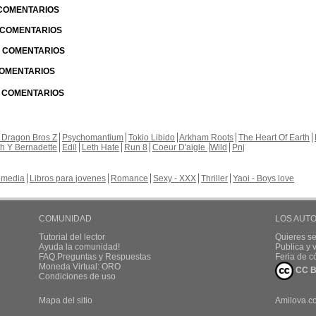
 COMENTARIOS
| COMENTARIOS
 | COMENTARIOS
 COMENTARIOS
| COMENTARIOS
 Dragon Bros Z
Psychomantium
Tokio Libido
Arkham Roots
The Heart Of Earth
th Y Bernadette
Edil
Leth Hate
Run 8
Coeur D'aigle
Wild
Pnj
media
Libros para jovenes
Romance
Sexy - XXX
Thriller
Yaoi - Boys love
COMUNIDAD
LOS AUT
Tutorial del lector
Quieres se
Ayuda la comunidad!
Publica y
FAQ.Preguntas y Respuestas
Feria de c
Moneda Virtual: ORO
CC B
Condiciones de uso
Mapa del sitio
Amilova.c