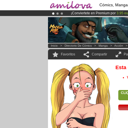
Cómics, Manga
¡Conviertete en Premium por
3.95 e
¡Ya tenemos 100000
miembros
y 10
¡
El Kickstarter Amilova está desorm
Inicio
>
Directorio De Cómics
>
Manga
>
Acción
Favoritos
Compartir
Pa
Esta
CLI