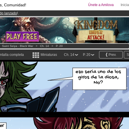
s, Comunidad!
Únete a Amilova
Inici
ado lanzado
!.
00
Cómics y Mangas!
.
uros
al mes!
Hazte Premium ya
>
Saint Seiya - Black War
>
Ch. 14
>
P. 20
ntalla completa
Miniaturas
Ch. 14
P. 20
Prev.
S
eso seria uno de los
giros de la diosa,
No?
er