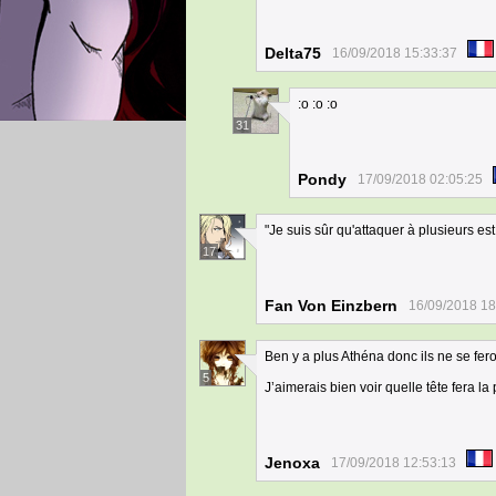
Delta75
16/09/2018 15:33:37
:o :o :o
31
Pondy
17/09/2018 02:05:25
"Je suis sûr qu'attaquer à plusieurs est
17
Fan Von Einzbern
16/09/2018 18
Ben y a plus Athéna donc ils ne se fero
5
J’aimerais bien voir quelle tête fera 
Jenoxa
17/09/2018 12:53:13