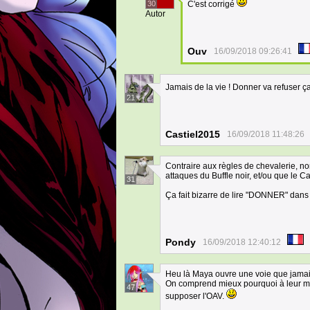
30
C'est corrigé
Autor
Ouv
16/09/2018 09:26:41
Jamais de la vie ! Donner va refuser ç
21
Castiel2015
16/09/2018 11:48:26
Contraire aux règles de chevalerie, non
attaques du Buffle noir, et/ou que le C
31
Ça fait bizarre de lire "DONNER" dans 
Pondy
16/09/2018 12:40:12
Heu là Maya ouvre une voie que jamais
On comprend mieux pourquoi à leur mort
47
supposer l'OAV.