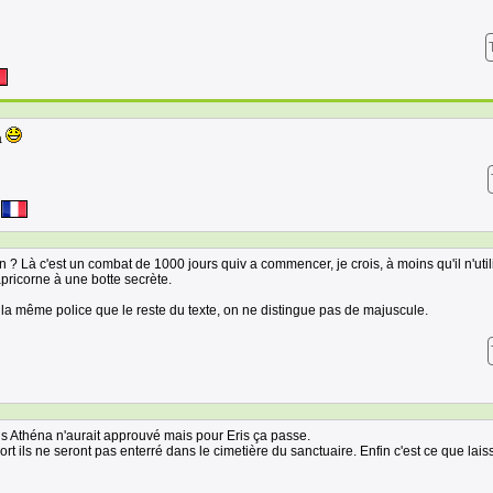
a
 ? Là c'est un combat de 1000 jours quiv a commencer, je crois, à moins qu'il n'util
apricorne à une botte secrète.
la même police que le reste du texte, on ne distingue pas de majuscule.
 Athéna n'aurait approuvé mais pour Eris ça passe.
 ils ne seront pas enterré dans le cimetière du sanctuaire. Enfin c'est ce que lais