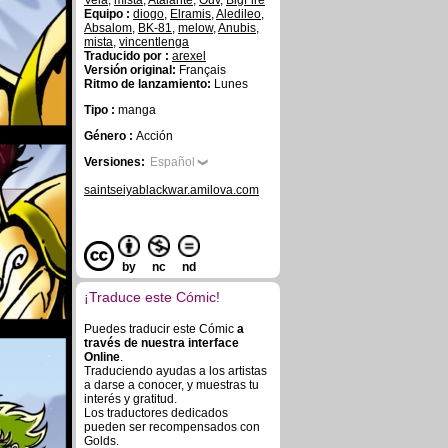
Vela
,
mista
,
Atalante
,
Ouv
,
BigFire
Equipo :
diogo
,
Elramis
,
Aledileo
,
Absalom
,
BK-81
,
melow
,
Anubis
,
mista
,
vincentlenga
Traducido por :
arexel
Versión original:
Français
Ritmo de lanzamiento:
Lunes
Tipo :
manga
Género :
Acción
Versiones:
Español
saintseiyablackwar.amilova.com
by
nc
nd
¡Traduce este Cómic!
Puedes traducir este Cómic
a
través de nuestra interface
Online
.
Traduciendo ayudas a los artistas
a darse a conocer, y muestras tu
interés y gratitud.
Los traductores dedicados
pueden ser recompensados con
Golds.