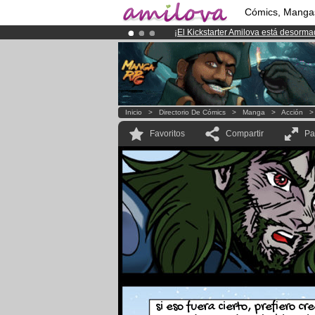
Cómics, Manga
¡
El Kickstarter Amilova está desorm
¡Ya tenemos 100000
miembros
y 10
¡Conviertete en Premium por
3.95 e
Inicio
>
Directorio De Cómics
>
Manga
>
Acción
Favoritos
Compartir
Pa
si eso fuera cierto, prefiero cre