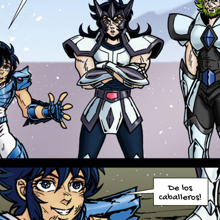
De los
caballeros!