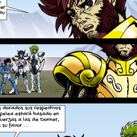
e
er
 tu
s dorados sus respectivos
 pelea estará basado en
fuerzas a las de Donner,
 su favor ...