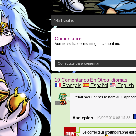
1451 visitas
Comentarios
Aún no se ha escrito ningún comentario.
Conéctate para comentar
10 Comentarios En Otros Idiomas.
Français
Español
English
C'était pas Donner le nom du Caprico
33
Asclepios
16/09/2018 08:15:33
Le correcteur d'orthographe est 