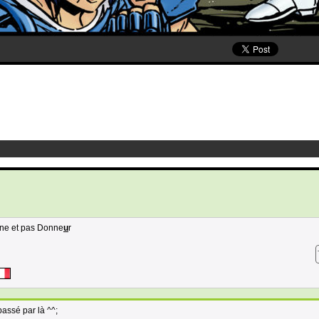
rne et pas Donne
u
r
passé par là ^^;