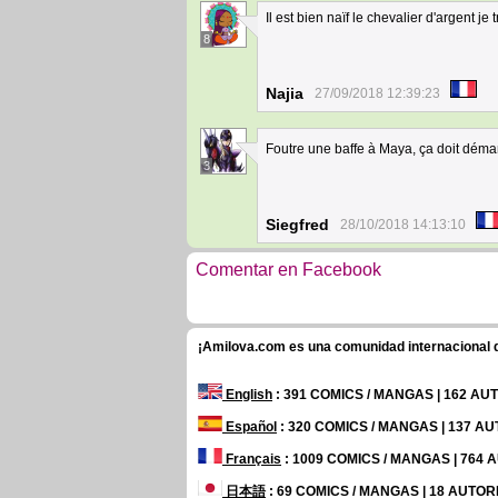
Il est bien naïf le chevalier d'argent je 
8
Najia
27/09/2018 12:39:23
Foutre une baffe à Maya, ça doit déma
3
Siegfred
28/10/2018 14:13:10
Comentar en Facebook
¡Amilova.com es una comunidad internacional de
English
: 391 COMICS / MANGAS | 162 A
Español
: 320 COMICS / MANGAS | 137 A
Français
: 1009 COMICS / MANGAS | 764
日本語
: 69 COMICS / MANGAS | 18 AUTO