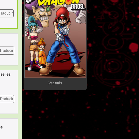
Traducir
Traducir
ise les
Ver más
Traducir
se