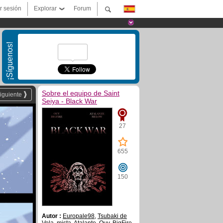
ar sesión
Explorar
Forum
¡Síguenos!
Sobre el equipo de Saint
iguiente
Seiya - Black War
27
655
150
Autor :
Europale98
,
Tsubaki de