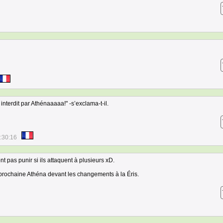
 interdit par Athénaaaaa!" -s’exclama-t-il.
:30:16
nt pas punir si ils attaquent à plusieurs xD.
la prochaine Athéna devant les changements à la Éris.