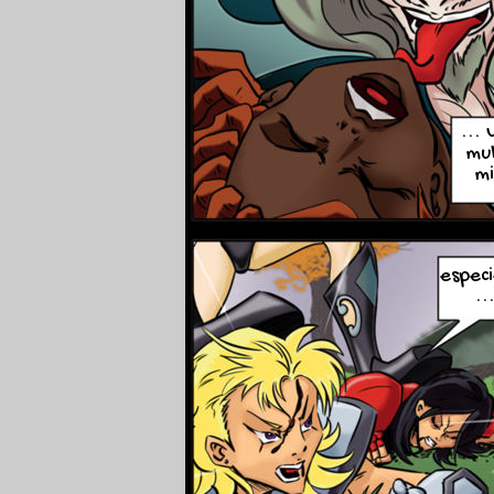
... 
mul
mi
espec
...