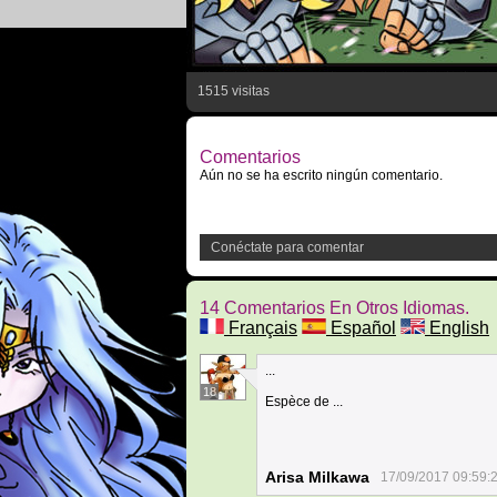
1515 visitas
Comentarios
Aún no se ha escrito ningún comentario.
Conéctate para comentar
14 Comentarios En Otros Idiomas.
Français
Español
English
...
18
Espèce de ...
Arisa Milkawa
17/09/2017 09:59: