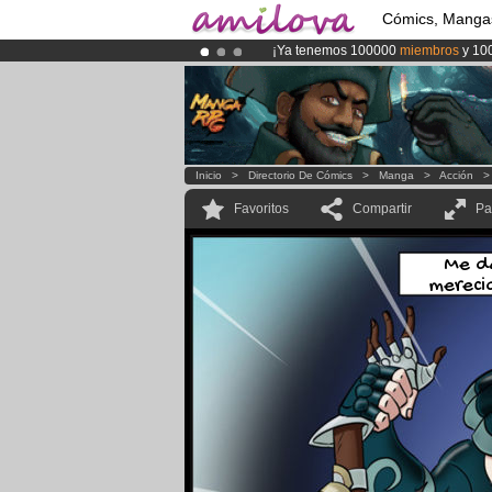
Cómics, Manga
¡Ya tenemos 100000
miembros
y 10
¡
El Kickstarter Amilova está desorm
¡Conviertete en Premium por
3.95 e
Inicio
>
Directorio De Cómics
>
Manga
>
Acción
Favoritos
Compartir
Pa
Me da
mereci