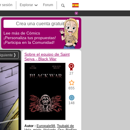
ar sesión
Explorar
Forum
Crea una cuenta gratuita
Lee más de Cómics
¡Personaliza tus propuestas!
¡Participa en la Comunidad!
Sobre el equipo de Saint
iguiente
Seiya - Black War
27
655
148
Autor :
Europale98
,
Tsubaki de