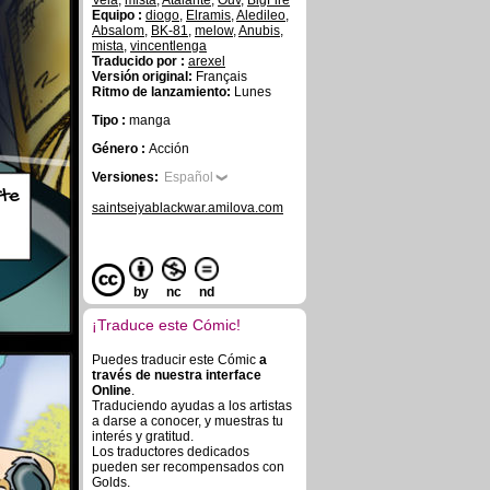
Vela
,
mista
,
Atalante
,
Ouv
,
BigFire
Equipo :
diogo
,
Elramis
,
Aledileo
,
Absalom
,
BK-81
,
melow
,
Anubis
,
mista
,
vincentlenga
Traducido por :
arexel
Versión original:
Français
Ritmo de lanzamiento:
Lunes
Tipo :
manga
Género :
Acción
Versiones:
Español
rte
saintseiyablackwar.amilova.com
by
nc
nd
¡Traduce este Cómic!
Puedes traducir este Cómic
a
través de nuestra interface
Online
.
Traduciendo ayudas a los artistas
a darse a conocer, y muestras tu
interés y gratitud.
Los traductores dedicados
pueden ser recompensados con
Golds.