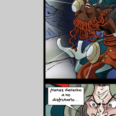
¡tienes derecho
a no
disfrutarlo...