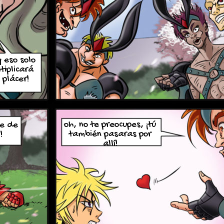
y eso solo
tiplicará
 plácer!
oh, no te preocupes, ¡tú
ie de
también pasaras por
!
allí!