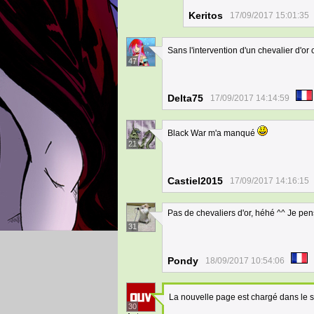
Keritos
17/09/2017 15:01:35
Sans l'intervention d'un chevalier d'or c
47
Delta75
17/09/2017 14:14:59
Black War m'a manqué
21
Castiel2015
17/09/2017 14:16:15
Pas de chevaliers d'or, héhé ^^ Je pens
31
Pondy
18/09/2017 10:54:06
La nouvelle page est chargé dans le 
30