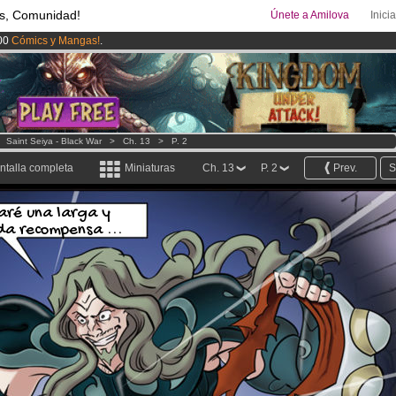
s, Comunidad!
Únete a Amilova
Inici
00
Cómics y Mangas!
.
ado lanzado
!.
uros
al mes!
Hazte Premium ya
>
Saint Seiya - Black War
>
Ch. 13
>
P. 2
ntalla completa
Miniaturas
Ch. 13
P. 2
Prev.
S
ré una larga y
da recompensa ...