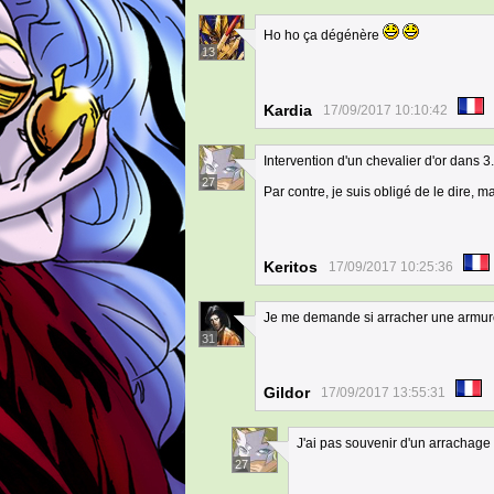
Ho ho ça dégénère
13
Kardia
17/09/2017 10:10:42
Intervention d'un chevalier d'or dans 3...
27
Par contre, je suis obligé de le dire, m
Keritos
17/09/2017 10:25:36
Je me demande si arracher une armure
31
Gildor
17/09/2017 13:55:31
J'ai pas souvenir d'un arrachage 
27