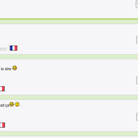
3:57
 le dire
rait ça
.