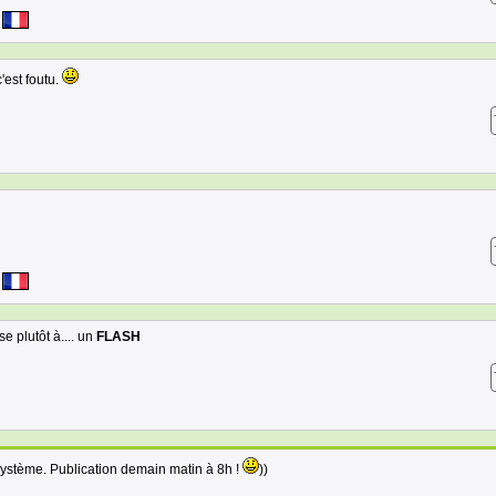
'est foutu.
e plutôt à.... un
FLASH
système. Publication demain matin à 8h !
))