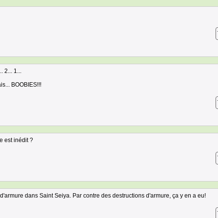
 2... 1...
ais... BOOBIES!!!
 est inédit ?
d'armure dans Saint Seiya. Par contre des destructions d'armure, ça y en a eu!