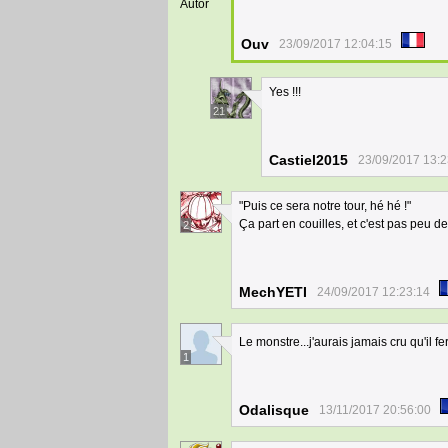
Autor
Ouv
23/09/2017 12:04:15
Yes !!!
21
Castiel2015
23/09/2017 13:2
"Puis ce sera notre tour, hé hé !"
Ça part en couilles, et c'est pas peu de
2
MechYETI
24/09/2017 12:23:14
Le monstre...j'aurais jamais cru qu'il fe
1
Odalisque
13/11/2017 20:56:00