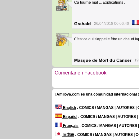
Ca tourne mal ... Explications .
23
Grahald
26/04/2018 00:06:40
C'est ce qui s'appelle être un chaud l
8
Masque de Mort du Cancer
19
Comentar en Facebook
¡Amilova.com es una comunidad internacional de
English
: COMICS / MANGAS | AUTORES |
Español
: COMICS / MANGAS | AUTORES 
Français
: COMICS / MANGAS | AUTORES
日本語
: COMICS / MANGAS | AUTORES |