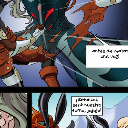
...antes de mata
una vez!
¡Entonces
será nuestro
turno, jejeje!