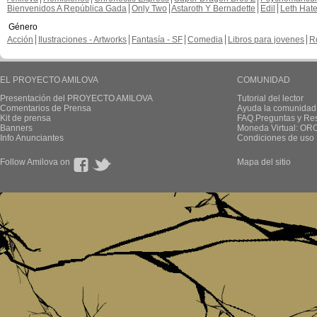
Bienvenidos A República Gada
Only Two
Astaroth Y Bernadette
Edil
Leth Hat
Género
Acción
Ilustraciones - Artworks
Fantasía - SF
Comedia
Libros para jovenes
R
EL PROYECTO AMILOVA
COMUNIDAD
Presentación del PROYECTO AMILOVA
Tutorial del lector
Comentarios de Prensa
Ayuda la comunidad
Kit de prensa
FAQ.Preguntas y Re
Banners
Moneda Virtual: OR
Info Anunciantes
Condiciones de uso
Follow Amilova on
Mapa del sitio