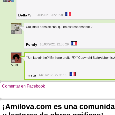
47
Delta75
15/03/2021 20:20:58
Oui, mais dans ce cas, qui en est responsable ?!....
31
Pondy
16/03/2021 12:55:29
" Un labyrinthe?! En ligne droite ?!? " Copyright StateAlchemis
18
Autor
mista
14/11/2025 22:31:05
Comentar en Facebook
¡Amilova.com es una comunidad 