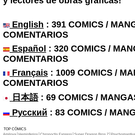
y lectores de obras gráficas!
English
: 391 COMICS / MANG
COMENTARIOS
Español
: 320 COMICS / MAN
COMENTARIOS
Français
: 1009 COMICS / MA
COMENTARIOS
日本語
: 69 COMICS / MANGA
Русский
: 83 COMICS / MAN
TOP CÓMICS
Amilova
Hemisferios
Chronoctis Express
Super Dragon Bros Z
Psychomanti