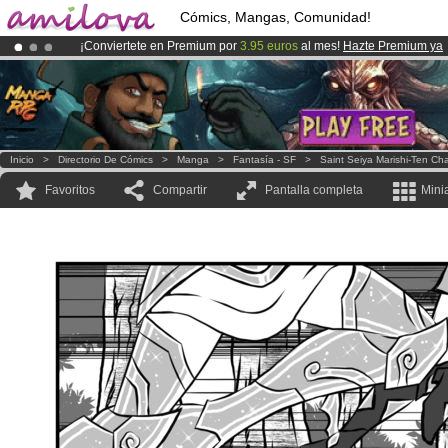
Cómics, Mangas, Comunidad!
¡Conviertete en Premium por
3.95 euros
al mes!
Hazte Premium ya
¡Ya tenemos 100000
miembros
y 1000
Cómics y Mangas!
.
¡
El Kickstarter Amilova está desormado lanzado
!.
Inicio
>
Directorio De Cómics
>
Manga
>
Fantasía - SF
>
Saint Seiya Marishi-Ten Ch
Favoritos
Compartir
Pantalla completa
Mini