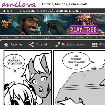
Cómics, Mangas, Comunidad!
¡
El Kickstarter Amilova está desormado lanzado
!.
¡Conviertete en Premium por
3.95 euros
al mes!
Hazte Premium ya
¡Ya tenemos 100000
miembros
y 1000
Cómics y Mangas!
.
Inicio
>
Directorio De Cómics
>
Manga
>
Comedia
>
Monster Girls On Tour
>
Ch. 1
Favoritos
Compartir
Pantalla completa
Mini