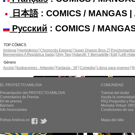
日本語
: COMICS / MANGAS 
Русский
: COMICS / MANGAS
TOP CÓMICS
Amilova
Hemisferios
Chronoctis Express
Super Dragon Bros Z
Psychomanti
Bienvenidos A República Gada
Only Two
Astaroth Y Bernadette
Edil
Leth Hat
Género
Acción
Ilustraciones - Artworks
Fantasía - SF
Comedia
Libros para jovenes
R
EL PROYECTO AMILOVA
COMUNIDAD
Presentación del PROYECTO AMILOVA
Tutorial del lector
Comentarios de Prensa
Ayuda la comunidad
Kit de prensa
FAQ.Preguntas y Re
Banners
Moneda Virtual: OR
Info Anunciantes
Condiciones de uso
Follow Amilova on
Mapa del sitio