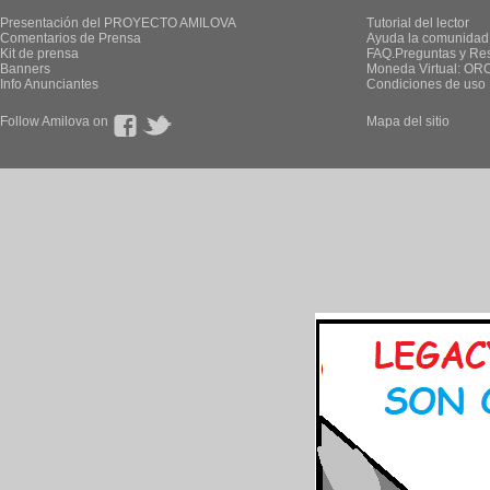
Presentación del PROYECTO AMILOVA
Tutorial del lector
Comentarios de Prensa
Ayuda la comunidad
Kit de prensa
FAQ.Preguntas y Re
Banners
Moneda Virtual: OR
Info Anunciantes
Condiciones de uso
Follow Amilova on
Mapa del sitio