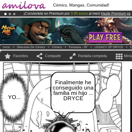
Cómics, Mangas, Comunidad!
¡Conviertete en Premium por
3.95 euros
al mes!
Hazte Premium ya
¡Ya tenemos 100000
miembros
y 1000
Cómics y Mangas!
.
¡
El Kickstarter Amilova está desormado lanzado
!.
Inicio
>
Directorio De Cómics
>
Cómics
>
Fantasía - SF
>
LEGACY OF DRYCE
>
C
Favoritos
Compartir
Pantalla completa
Mini
Finalmente he
conseguido una
familia mi hijo ...
YO...
DRYCE