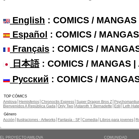
English
: COMICS / MANGAS
Español
: COMICS / MANGAS
Français
: COMICS / MANGA
日本語
: COMICS / MANGAS 
Русский
: COMICS / MANGAS
TOP CÓMICS
Amilova
Hemisferios
Chronoctis Express
Super Dragon Bros Z
Psychomanti
Bienvenidos A República Gada
Only Two
Astaroth Y Bernadette
Edil
Leth Hat
Género
Acción
Ilustraciones - Artworks
Fantasía - SF
Comedia
Libros para jovenes
R
EL PROYECTO AMILOVA
COMUNIDAD