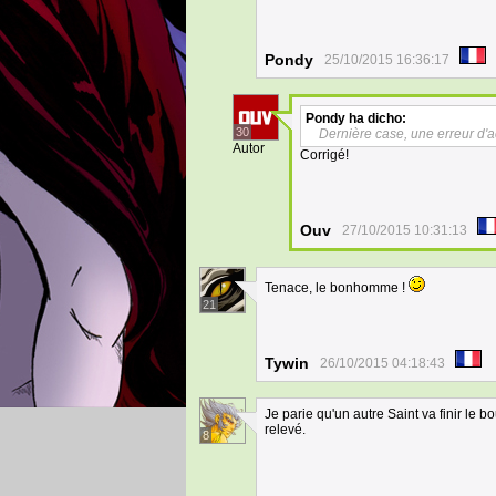
Pondy
25/10/2015 16:36:17
Pondy
ha dicho:
30
Dernière case, une erreur d'ac
Autor
Corrigé!
Ouv
27/10/2015 10:31:13
Tenace, le bonhomme !
21
Tywin
26/10/2015 04:18:43
Je parie qu'un autre Saint va finir le b
relevé.
8