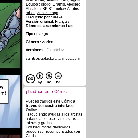
Vela
,
mista
,
Atalante
,
Ouv
,
BigFire
Equipo :
diogo
,
Elramis
,
Aledileo
,
Absalom
,
BK-81
,
melow
,
Anubis
,
mista
,
vincentlenga
Traducido por :
arexel
Versión original:
Français
Ritmo de lanzamiento:
Lunes
Tipo :
manga
Género :
Acción
Versiones:
Español
saintseiyablackwar.amilova.com
by
nc
nd
ar
¡Traduce este Cómic!
ti!
Puedes traducir este Cómic
a
través de nuestra interface
Online
.
Traduciendo ayudas a los artistas
a darse a conocer, y muestras tu
interés y gratitud.
Los traductores dedicados
pueden ser recompensados con
Golds.