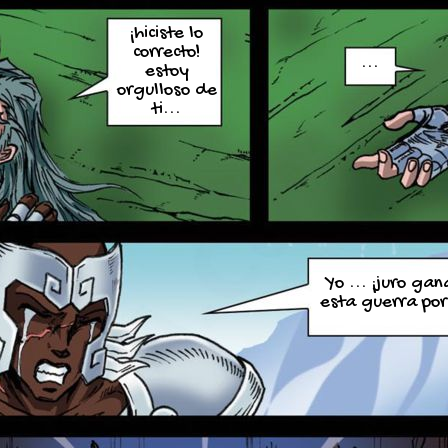
¡hiciste lo
correcto!
...
estoy
orgulloso de
ti...
Yo ... ¡juro gan
esta guerra por 