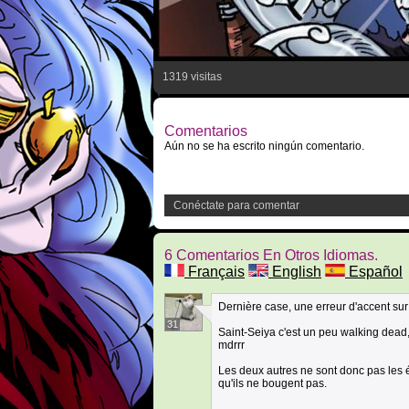
1319 visitas
Comentarios
Aún no se ha escrito ningún comentario.
Conéctate para comentar
6 Comentarios En Otros Idiomas.
Français
English
Español
Dernière case, une erreur d'accent sur 
31
Saint-Seiya c'est un peu walking dead,
mdrrr
Les deux autres ne sont donc pas les 
qu'ils ne bougent pas.