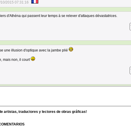
/10/2015 07:31:16
liers d'Athéna qui passent leur temps à se relever d'attaques dévastatrices.
se une illusion d'optique avec la jambe plié
e, mais non, il court
 artistas, traductores y lectores de obras gráficas!
 COMENTARIOS