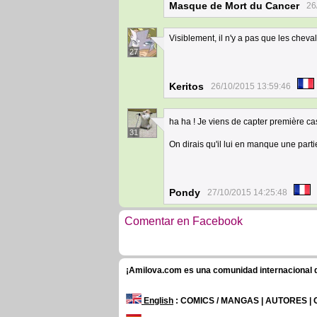
Masque de Mort du Cancer
26
Visiblement, il n'y a pas que les cheva
27
Keritos
26/10/2015 13:59:46
ha ha ! Je viens de capter première ca
31
On dirais qu'il lui en manque une parti
Pondy
27/10/2015 14:25:48
Comentar en Facebook
¡Amilova.com es una comunidad internacional de
English
: COMICS / MANGAS | AUTORES |