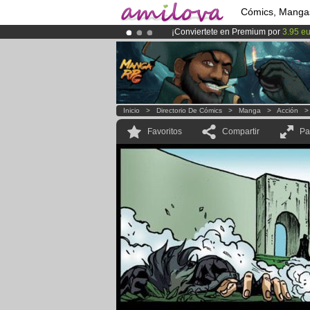
Cómics, Manga
¡Conviertete en Premium por
3.95 e
¡
El Kickstarter Amilova está desorm
¡Ya tenemos 100000
miembros
y 10
Inicio
>
Directorio De Cómics
>
Manga
>
Acción
Favoritos
Compartir
Pa