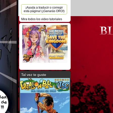
¡Ayuda a traducir o corregir
esta página! (¡Ganarás ORO!)
Mira todos los video tutoriales
Tal vez te guste
elea
s de
!!!