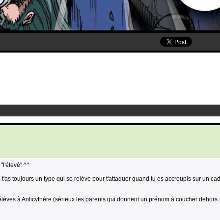
"l'élevé" ^^
 t'as toujours un type qui se relève pour t'attaquer quand tu es accroupis sur un ca
élèves à Anticythère (sérieux les parents qui donnent un prénom à coucher dehors ;