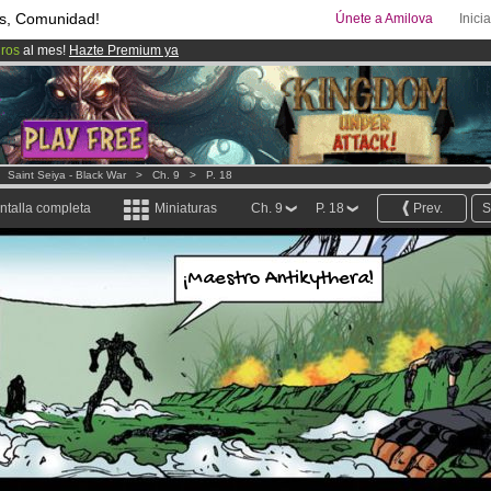
s, Comunidad!
Únete a Amilova
Inici
uros
al mes!
Hazte Premium ya
ado lanzado
!.
00
Cómics y Mangas!
.
>
Saint Seiya - Black War
>
Ch. 9
>
P. 18
ntalla completa
Miniaturas
Ch. 9
P. 18
Prev.
S
¡Maestro Antikythera!