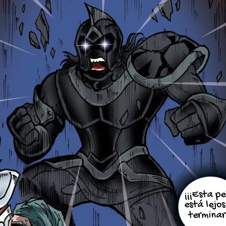
¡¡¡Esta p
está lejo
terminar 