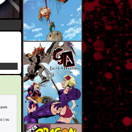
davre
o ) vu