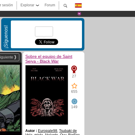
ar sesión
Explorar
Forum
¡Síguenos!
Sobre el equipo de Saint
iguiente
Seiya - Black War
27
655
149
Autor :
Europale98
,
Tsubaki de