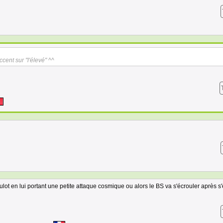
cent sur "l'élevé" ^^
oulot en lui portant une petite attaque cosmique ou alors le BS va s'écrouler après s'