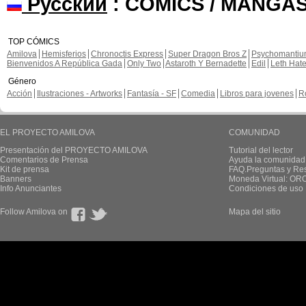
Русский
: COMICS / MANGAS
TOP CÓMICS
Amilova
Hemisferios
Chronoctis Express
Super Dragon Bros Z
Psychomanti
Bienvenidos A República Gada
Only Two
Astaroth Y Bernadette
Edil
Leth Hat
Género
Acción
Ilustraciones - Artworks
Fantasía - SF
Comedia
Libros para jovenes
R
EL PROYECTO AMILOVA
COMUNIDAD
Presentación del PROYECTO AMILOVA
Tutorial del lector
Comentarios de Prensa
Ayuda la comunidad
Kit de prensa
FAQ.Preguntas y Re
Banners
Moneda Virtual: OR
Info Anunciantes
Condiciones de uso
Follow Amilova on
Mapa del sitio