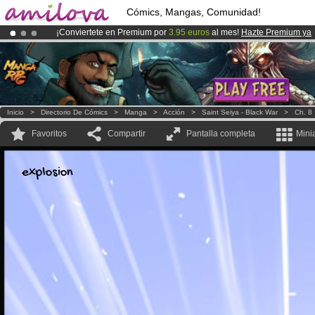
Cómics, Mangas, Comunidad!
¡Conviertete en Premium por
3.95 euros
al mes!
Hazte Premium ya
¡Ya tenemos 134393
miembros
y 1208
Cómics y Mangas!
.
¡
El Kickstarter Amilova está desormado lanzado
!.
Inicio
>
Directorio De Cómics
>
Manga
>
Acción
>
Saint Seiya - Black War
>
Ch. 8
Favoritos
Compartir
Pantalla completa
Mini
explosion