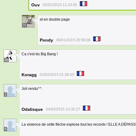
Ouv
05/01/2015 12:10:45
et en double page
31
Pondy
06/01/2015 20:58:08
Ca c'est du Big Bang !
28
Koragg
02/02/2015 01:38:43
Joli rendu^^.
1
Odalisque
04/03/2015 14:30:27
La violence de cette flèche explose tout les records ! ELLE A DÉPAS
6