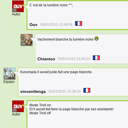
C´est de la lumière noire ^^;
30
Autor
Ouv
05/01/2015 12:09:58
Vachement blanche ta lumière noire
28
Chiantos
05/01/2015 21:04:21
Kurumada il aurait juste fait une page blanche.
29
Equipo
vincentlenga
05/01/2015 10:38:10
Mode Troll on:
Et il aurait fait faire la page blanche par ses assistants!
30
Mode Troll off
Autor