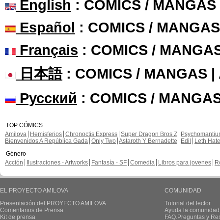
English
: COMICS / MANGAS
Español
: COMICS / MANGAS
Français
: COMICS / MANGA
日本語
: COMICS / MANGAS 
Русский
: COMICS / MANGAS
TOP CÓMICS
Amilova
Hemisferios
Chronoctis Express
Super Dragon Bros Z
Psychomanti
Bienvenidos A República Gada
Only Two
Astaroth Y Bernadette
Edil
Leth Hat
Género
Acción
Ilustraciones - Artworks
Fantasía - SF
Comedia
Libros para jovenes
R
EL PROYECTO AMILOVA
COMUNIDAD
Presentación del PROYECTO AMILOVA
Tutorial del lector
Comentarios de Prensa
Ayuda la comunidad
Kit de prensa
FAQ.Preguntas y Re