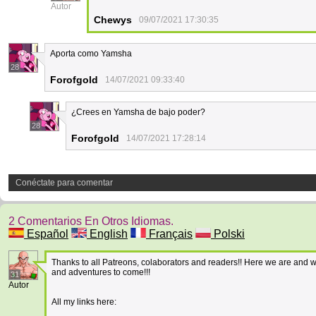
Autor
Chewys
09/07/2021 17:30:35
Aporta como Yamsha
28
Forofgold
14/07/2021 09:33:40
¿Crees en Yamsha de bajo poder?
28
Forofgold
14/07/2021 17:28:14
Conéctate para comentar
2 Comentarios En Otros Idiomas.
Español
English
Français
Polski
Thanks to all Patreons, colaborators and readers!! Here we are and we w
and adventures to come!!!
31
Autor
All my links here: