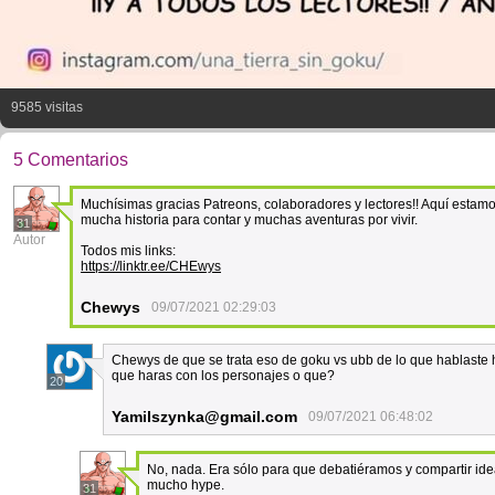
9585 visitas
5 Comentarios
Muchísimas gracias Patreons, colaboradores y lectores!! Aquí estam
mucha historia para contar y muchas aventuras por vivir.
31
Autor
Todos mis links:
https://linktr.ee/CHEwys
Chewys
09/07/2021 02:29:03
Chewys de que se trata eso de goku vs ubb de lo que hablaste
que haras con los personajes o que?
20
Yamilszynka@gmail.com
09/07/2021 06:48:02
No, nada. Era sólo para que debatiéramos y compartir id
mucho hype.
31