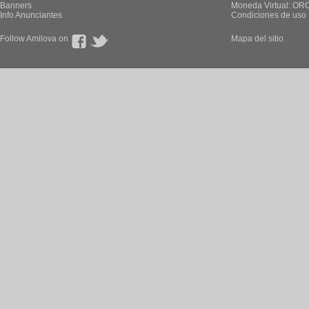
Banners
Moneda Virtual: OR
Info Anunciantes
Condiciones de uso
Follow Amilova on
Mapa del sitio