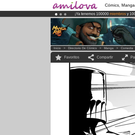
Cómics, Manga
¡Ya tenemos 100000
miembros
y 10
¡
El Kickstarter Amilova está desorm
¡Conviertete en Premium por
3.95 e
Inicio
>
Directorio De Cómics
>
Manga
>
Comedia
Favoritos
Compartir
Pa