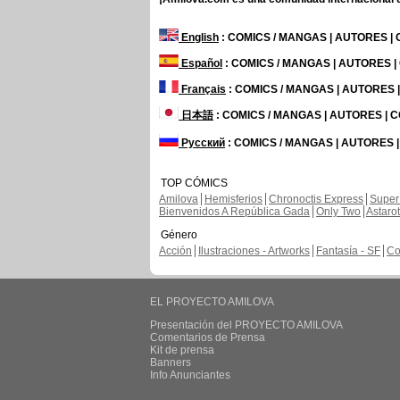
English
: COMICS / MANGAS | AUTORES |
Español
: COMICS / MANGAS | AUTORES 
Français
: COMICS / MANGAS | AUTORES
日本語
: COMICS / MANGAS | AUTORES |
Русский
: COMICS / MANGAS | AUTORES 
TOP CÓMICS
Amilova
Hemisferios
Chronoctis Express
Super
Bienvenidos A República Gada
Only Two
Astaro
Género
Acción
Ilustraciones - Artworks
Fantasía - SF
Co
EL PROYECTO AMILOVA
Presentación del PROYECTO AMILOVA
Comentarios de Prensa
Kit de prensa
Banners
Info Anunciantes