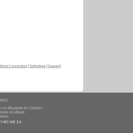
Blind Connection
Sethxfaye
Graped
ORES
r un dibujante de Cómics?
 vende mi eBook
ómics
Y-NC-ND 3.0