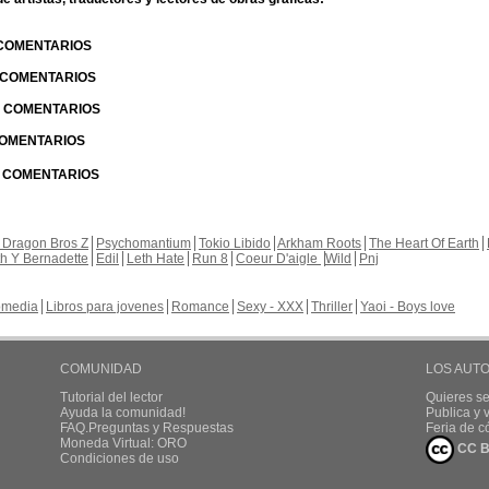
 COMENTARIOS
| COMENTARIOS
 | COMENTARIOS
 COMENTARIOS
| COMENTARIOS
 Dragon Bros Z
Psychomantium
Tokio Libido
Arkham Roots
The Heart Of Earth
th Y Bernadette
Edil
Leth Hate
Run 8
Coeur D'aigle
Wild
Pnj
media
Libros para jovenes
Romance
Sexy - XXX
Thriller
Yaoi - Boys love
COMUNIDAD
LOS AUT
Tutorial del lector
Quieres se
Ayuda la comunidad!
Publica y
FAQ.Preguntas y Respuestas
Feria de c
Moneda Virtual: ORO
CC B
Condiciones de uso