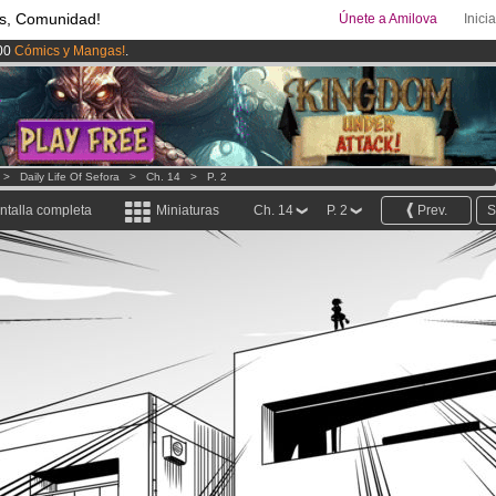
s, Comunidad!
Únete a Amilova
Inici
00
Cómics y Mangas!
.
ado lanzado
!.
uros
al mes!
Hazte Premium ya
>
Daily Life Of Sefora
>
Ch. 14
>
P. 2
ntalla completa
Miniaturas
Ch. 14
P. 2
Prev.
S