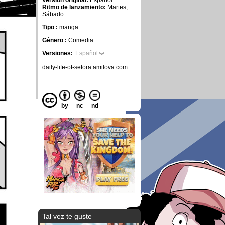
Versión original:
Español
Ritmo de lanzamiento:
Martes,
Sábado
Tipo :
manga
Género :
Comedia
Versiones:
Español
daily-life-of-sefora.amilova.com
by
nc
nd
Tal vez te guste