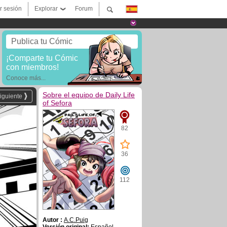
ar sesión
Explorar
Forum
Publica tu Cómic
¡Comparte tu Cómic
con miembros!
Conoce más...
Sobre el equipo de Daily Life
iguiente
of Sefora
82
36
112
Autor :
A.C.Puig