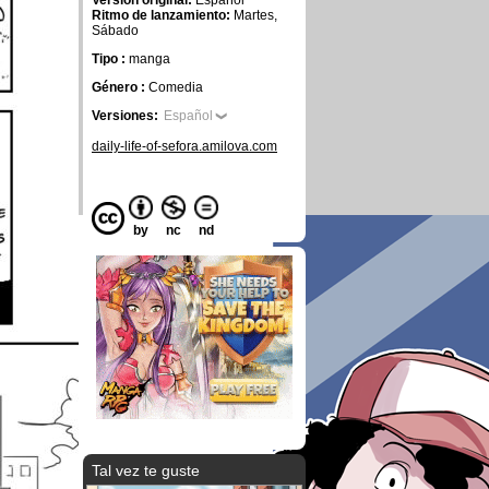
Versión original:
Español
Ritmo de lanzamiento:
Martes,
Sábado
Tipo :
manga
Género :
Comedia
Versiones:
Español
daily-life-of-sefora.amilova.com
by
nc
nd
Tal vez te guste