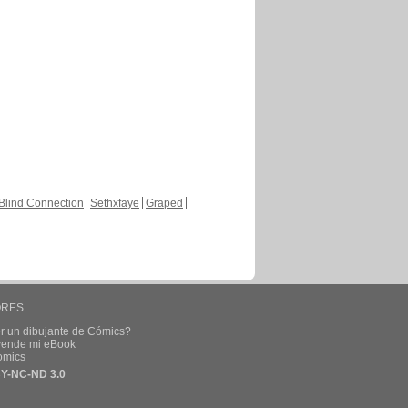
Blind Connection
Sethxfaye
Graped
ORES
r un dibujante de Cómics?
 vende mi eBook
ómics
Y-NC-ND 3.0