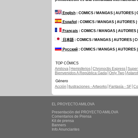
English
: COMICS / MANGAS | AUTORES |
Español
: COMICS / MANGAS | AUTORES 
Français
: COMICS / MANGAS | AUTORES
日本語
: COMICS / MANGAS | AUTORES |
Русский
: COMICS / MANGAS | AUTORES 
TOP CÓMICS
Amilova
Hemisferios
Chronoctis Express
Super
Bienvenidos A República Gada
Only Two
Astaro
Género
Acción
Ilustraciones - Artworks
Fantasía - SF
Co
EL PROYECTO AMILOVA
Presentación del PROYECTO AMILOVA
Comentarios de Prensa
Kit de prensa
Banners
Info Anunciantes