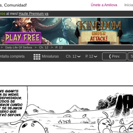
s, Comunidad!
Únete a Amilova
Inici
uros
al mes!
Hazte Premium ya
ado lanzado
!.
00
Cómics y Mangas!
.
>
Daily Life Of Sefora
>
Ch. 12
>
P. 12
ntalla completa
Miniaturas
Ch. 12
P. 12
Prev.
S