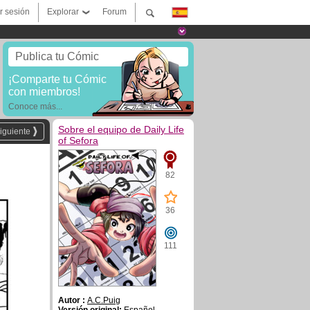
ar sesión
Explorar
Forum
Publica tu Cómic
¡Comparte tu Cómic
con miembros!
Conoce más...
Sobre el equipo de Daily Life
iguiente
of Sefora
82
36
111
Autor :
A.C.Puig