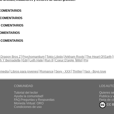
 COMENTARIOS
| COMENTARIOS
 | COMENTARIOS
 COMENTARIOS
| COMENTARIOS
 Dragon Bros Z
Psychomantium
Tokio Libido
Arkham Roots
The Heart Of Earth
th Y Bernadette
Edil
Leth Hate
Run 8
Coeur D'aigle
Wild
Pnj
media
Libros para jovenes
Romance
Sexy - XXX
Thriller
Yaoi - Boys love
COMUNIDAD
LOS AUT
Tutorial del lector
Quieres se
Ayuda la comunidad!
Publica y
FAQ.Preguntas y Respuestas
Feria de c
Moneda Virtual: ORO
CC B
Condiciones de uso