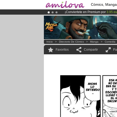
Cómics, Manga
¡Conviertete en Premium por
3.95 e
¡
El Kickstarter Amilova está desorm
¡Ya tenemos 100000
miembros
y 10
Inicio
>
Directorio De Cómics
>
Manga
>
Comedia
Favoritos
Compartir
Pa