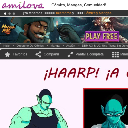
Cómics, Mangas, Comunidad!
¡Ya tenemos 100000
miembros
y 1000
Cómics y Mangas!
.
¡
El Kickstarter Amilova está desormado lanzado
!.
¡Conviertete en Premium por
3.95 euros
al mes!
Hazte Premium ya
Inicio
>
Directorio De Cómics
>
Manga
>
Acción
>
DBM U3 & U9: Una Tierra Sin Gok
Favoritos
Compartir
Pantalla completa
Mini