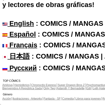
y lectores de obras gráficas!
English
: COMICS / MANGAS
Español
: COMICS / MANGAS
Français
: COMICS / MANGA
日本語
: COMICS / MANGAS 
Русский
: COMICS / MANGAS
TOP CÓMICS
Amilova
Hemisferios
Chronoctis Express
Super Dragon Bros Z
Psychomanti
Bienvenidos A República Gada
Only Two
Astaroth Y Bernadette
Edil
Leth Hat
Género
Acción
Ilustraciones - Artworks
Fantasía - SF
Comedia
Libros para jovenes
R