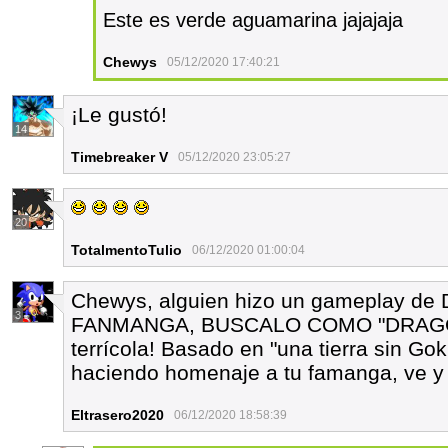
Este es verde aguamarina jajajaja
Chewys
05/12/2020 17:40:21
¡Le gustó!
14
Timebreaker V
05/12/2020 23:05:27
20
TotalmentoTulio
06/12/2020 01:00:04
Chewys, alguien hizo un gameplay 
3
FANMANGA, BUSCALO COMO "DRAGON
terrícola! Basado en "una tierra sin Go
haciendo homenaje a tu famanga, ve y e
Eltrasero2020
06/12/2020 18:58:39