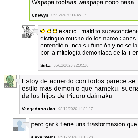
Wapapa tootaaa waapapa nooo naaa
Chewys
05/12/2020 14:45:17
exacto...maldito subsconcient
15
distingue mucho de los namekianos.
entendió nunca su función y no se las
por la mitología demoniaca de la Tierr
Seka
05/12/2020 22:35:16
Estoy de acuerdo con todos parece se p
26
estilo más demonio que nameku, suena l
de los hijos de Picoro daimaku
Vengadortoxico
05/12/2020 14:51:17
pero garlk tiene una trasformasion qu
22
alexelmejor
05/12/2020 17:13:28