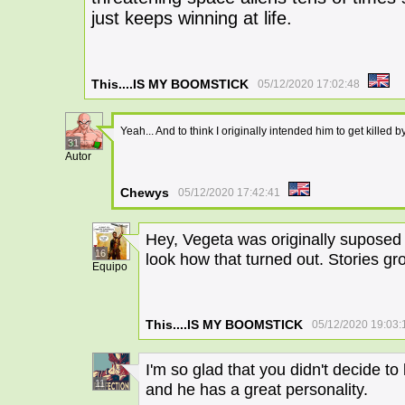
just keeps winning at life.
This....IS MY BOOMSTICK
05/12/2020 17:02:48
Yeah... And to think I originally intended him to get killed 
31
Autor
Chewys
05/12/2020 17:42:41
Hey, Vegeta was originally suposed
16
look how that turned out. Stories g
Equipo
This....IS MY BOOMSTICK
05/12/2020 19:03:
I'm so glad that you didn't decide to 
11
and he has a great personality.