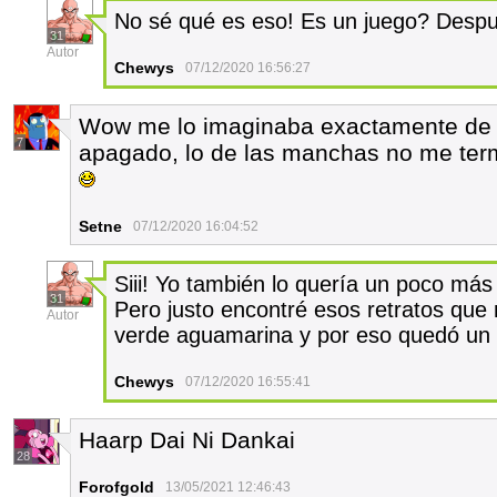
No sé qué es eso! Es un juego? Despué
31
Autor
Chewys
07/12/2020 16:56:27
Wow me lo imaginaba exactamente de 
7
apagado, lo de las manchas no me ter
Setne
07/12/2020 16:04:52
Siii! Yo también lo quería un poco má
31
Pero justo encontré esos retratos qu
Autor
verde aguamarina y por eso quedó un 
Chewys
07/12/2020 16:55:41
Haarp Dai Ni Dankai
28
Forofgold
13/05/2021 12:46:43