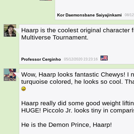
Kor Daemonsbane Saiyajinkami
08/12
Haarp is the coolest original character f
1
Multiverse Tournament.
Professor Cerginho
05/12/2020 23:23:16
Wow, Haarp looks fantastic Chewys! I n
11
turquoise colored, he looks so cool. Th
Haarp really did some good weight liftin
HUGE! Piccolo Jr. looks tiny in compari
He is the Demon Prince, Haarp!