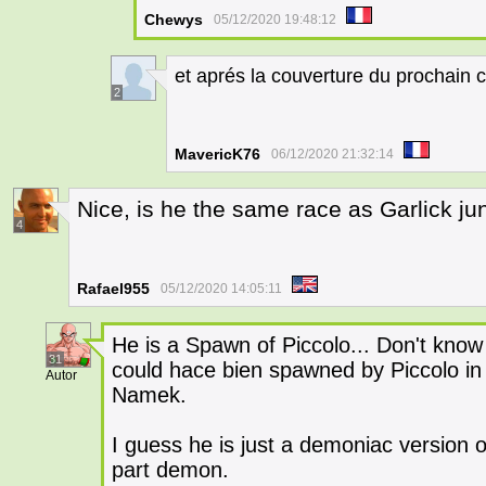
Chewys
05/12/2020 19:48:12
et aprés la couverture du prochain 
2
MavericK76
06/12/2020 21:32:14
Nice, is he the same race as Garlick ju
4
Rafael955
05/12/2020 14:05:11
He is a Spawn of Piccolo... Don't know 
31
could hace bien spawned by Piccolo in h
Autor
Namek.
I guess he is just a demoniac version
part demon.