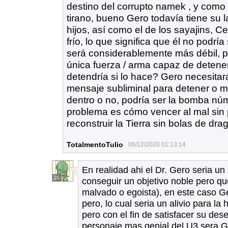
destino del corrupto namek , y como l
tirano, bueno Gero todavía tiene su 
hijos, así como el de los sayajins, 
frío, lo que significa que él no podría
será considerablemente más débil, 
única fuerza / arma capaz de detene
detendría si lo hace? Gero necesita
mensaje subliminal para detener o m
dentro o no, podría ser la bomba núm
problema es cómo vencer al mal sin 
reconstruir la Tierra sin bolas de dra
TotalmentoTulio
06/12/2020 01:13:14
En realidad ahi el Dr. Gero seria un
26
conseguir un objetivo noble pero qu
malvado o egoista), en este caso G
pero, lo cual seria un alivio para l
pero con el fin de satisfacer su de
personaje mas genial del U3 sera G