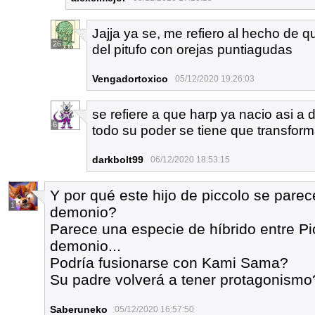
Jajja ya se, me refiero al hecho de q
26
del pitufo con orejas puntiagudas
Vengadortoxico
05/12/2020 19:26:03
se refiere a que harp ya nacio asi a d
6
todo su poder se tiene que transform
darkbolt99
06/12/2020 18:53:15
Y por qué este hijo de piccolo se par
1
demonio?
Parece una especie de híbrido entre Pic
demonio...
Podría fusionarse con Kami Sama?
Su padre volverá a tener protagonismo
Saberuneko
05/12/2020 16:57:50