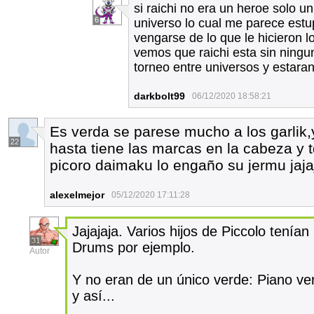
si raichi no era un heroe solo un
6
universo lo cual me parece estu
vengarse de lo que le hicieron 
vemos que raichi esta sin ningu
torneo entre universos y estaran
darkbolt99
06/12/2020 18:58:21
Es verda se parese mucho a los garlik
22
hasta tiene las marcas en la cabeza y t
picoro daimaku lo engaño su jermu jaja
alexelmejor
05/12/2020 17:11:28
Jajajaja. Varios hijos de Piccolo tení
31
Drums por ejemplo.
Autor
Y no eran de un único verde: Piano ve
y así...