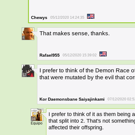
Chewys
05/12/2020 14:24:35
That makes sense, thanks.
4
Rafael955
05/12/2020 15:39:02
I prefer to think of the Demon Rac
12
that were mutated by the evil that corr
Kor Daemonsbane Saiyajinkami
07/12/2020 02:5
I prefer to think of it as them being
16
that split into 2. That's not somethi
Equipo
affected their offspring.