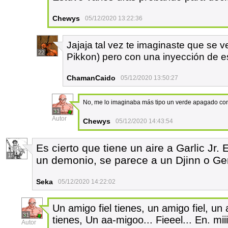
Chewys
05/12/2020 13:22:36
Jajaja tal vez te imaginaste que se 
22
Pikkon) pero con una inyección de es
ChamanCaido
05/12/2020 13:50:27
No, me lo imaginaba más tipo un verde apagado como
31
Autor
Chewys
05/12/2020 14:43:54
Es cierto que tiene un aire a Garlic Jr.
15
un demonio, se parece a un Djinn o Gen
Seka
05/12/2020 14:22:02
Un amigo fiel tienes, un amigo fiel, un 
31
tienes, Un aa-migoo... Fieeel... En. miiii
Autor