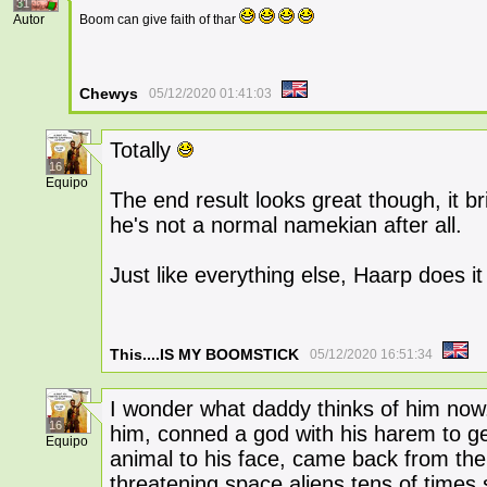
31
Autor
Boom can give faith of thar
Chewys
05/12/2020 01:41:03
Totally
16
Equipo
The end result looks great though, it b
he's not a normal namekian after all.
Just like everything else, Haarp does 
This....IS MY BOOMSTICK
05/12/2020 16:51:34
I wonder what daddy thinks of him now
16
him, conned a god with his harem to get
Equipo
animal to his face, came back from the
threatening space aliens tens of times