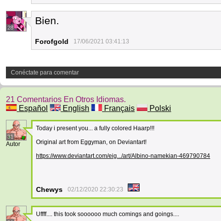
Bien.
28
Forofgold
17/06/2021 03:41:13
Conéctate para comentar
21 Comentarios En Otros Idiomas.
Español
English
Français
Polski
Today i present you... a fully colored Haarp!!!
31
Original art from Eggyman, on Deviantart!
Autor
https://www.deviantart.com/eig.../art/Albino-namekian-469790784
Chewys
02/12/2020 22:30:23
Uffff.... this took soooooo much comings and goings....