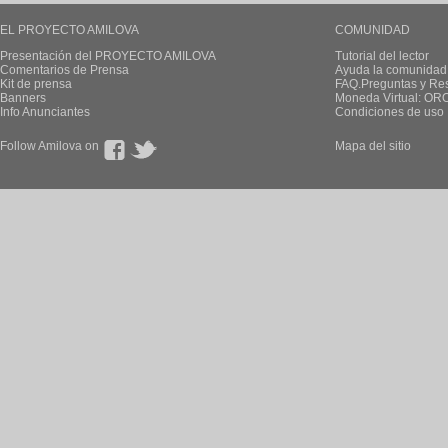
EL PROYECTO AMILOVA
COMUNIDAD
Presentación del PROYECTO AMILOVA
Tutorial del lector
Comentarios de Prensa
Ayuda la comunidad
Kit de prensa
FAQ.Preguntas y Re
Banners
Moneda Virtual: OR
Info Anunciantes
Condiciones de uso
Follow Amilova on
Mapa del sitio