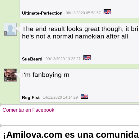
Ultimate-Perfection
08/12/2020 05:58:57
The end result looks great though, it br
1
he's not a normal namekian after all.
SueBeard
09/12/2020 13:23:27
I'm fanboying rn
2
RegiFist
14/12/2020 14:14:29
Comentar en Facebook
¡Amilova.com es una comunidad 