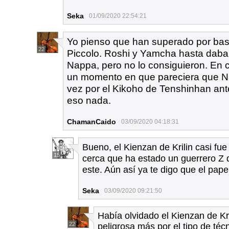
Seka
01/09/2020 22:54:21
Yo pienso que han superado por bast
22
Piccolo. Roshi y Yamcha hasta daba 
Nappa, pero no lo consiguieron. En c
un momento en que pareciera que Napp
vez por el Kikoho de Tenshinhan ant
eso nada.
ChamanCaido
03/09/2020 04:18:31
Bueno, el Kienzan de Krilin casi fue 
15
cerca que ha estado un guerrero Z 
este. Aún así ya te digo que el pap
Seka
03/09/2020 09:21:50
Había olvidado el Kienzan de Kri
22
peligrosa más por el tipo de téc