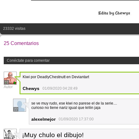
23332 visitas
25 Comentarios
Conéctate para comentar
Kiwi por DeadlyChestnutt en Deviantart
31
Autor
Chewys
01/09/2020 04:28:49
se ve muy rudo, ese kiwi no parese el de la serie....
curioso no tiene nariz igual que krilin jaja
22
alexelmejor
01/09/2020 17:37:00
¡Muy chulo el dibujo!