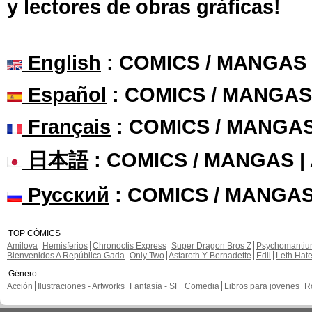
y lectores de obras gráficas!
English
: COMICS / MANGAS
Español
: COMICS / MANGAS
Français
: COMICS / MANGA
日本語
: COMICS / MANGAS 
Русский
: COMICS / MANGAS
TOP CÓMICS
Amilova
Hemisferios
Chronoctis Express
Super Dragon Bros Z
Psychomanti
Bienvenidos A República Gada
Only Two
Astaroth Y Bernadette
Edil
Leth Hat
Género
Acción
Ilustraciones - Artworks
Fantasía - SF
Comedia
Libros para jovenes
R