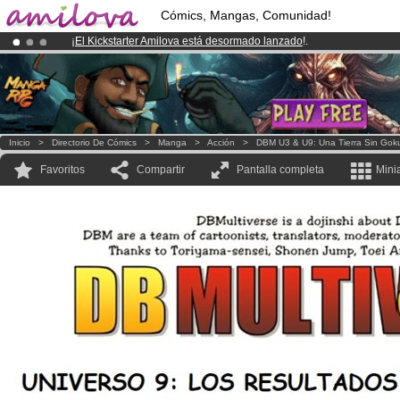
Cómics, Mangas, Comunidad!
¡
El Kickstarter Amilova está desormado lanzado
!.
¡Ya tenemos 100000
miembros
y 1000
Cómics y Mangas!
.
¡Conviertete en Premium por
3.95 euros
al mes!
Hazte Premium ya
Inicio
>
Directorio De Cómics
>
Manga
>
Acción
>
DBM U3 & U9: Una Tierra Sin Gok
Favoritos
Compartir
Pantalla completa
Mini