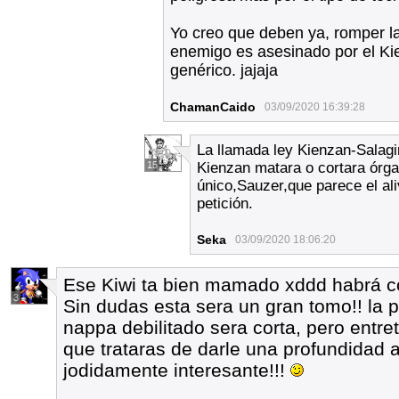
Yo creo que deben ya, romper l
enemigo es asesinado por el Kie
genérico. jajaja
ChamanCaido
03/09/2020 16:39:28
La llamada ley Kienzan-Salagir
15
Kienzan matara o cortara órga
único,Sauzer,que parece el ali
petición.
Seka
03/09/2020 18:06:20
Ese Kiwi ta bien mamado xddd habrá co
3
Sin dudas esta sera un gran tomo!! la pe
nappa debilitado sera corta, pero entre
que trataras de darle una profundidad a
jodidamente interesante!!!