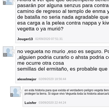
2
pasarán por alguna senzus para contrar
camino de regreso al templo de enma 
de batalla no seria nada agradable que 
esa carga a la pelea contra nappa y kiw
vegetta o ya murió?
Jouger13
02/09/2020 07:51:31
no vegueta no murio ,eso es seguro. P
22
,alguien podria curarlo o ahsta podria 
me ocurre otra cosa
semillas del ermitaño, es probable qu
alexelmejor
02/09/2020 18:56:44
en esta historia para que exista el verdadero peligro vegeta tiene
proteger la tierra. Si sigue vivo Vegueta toda la historia abarcar
2
Luisfer
03/09/2020 22:44:24