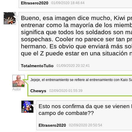
Eltrasero2020
01/09/2020 18:46:44
Bueno, esa imagen dice mucho, Kiwi p
20
entrenar como la mayoría de los miembr
significa que todos los soldados son m
sospechas. Cooler no parece ser tan 
hermano. Es obvio que enviará más sold
que el Z puede estar en una situación no
TotalmentoTulio
01/09/2020 20:32:41
Jejeje, el entrenamiento se refiere al entrenamiento con Kaio 
31
Autor
Chewys
02/09/2020 01:55:39
Esto nos confirma da que se vienen K
3
campo de combate??
Eltrasero2020
02/09/2020 20:50:54