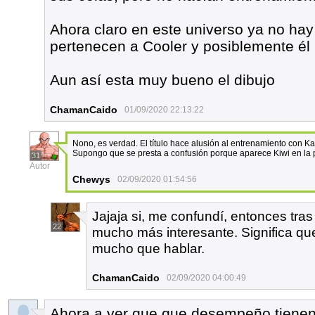
Ahora claro en este universo ya no hay 
pertenecen a Cooler y posiblemente él i
Aun así esta muy bueno el dibujo
ChamanCaido
01/09/2020 22:13:22
Nono, es verdad. El título hace alusión al entrenamiento con Ka
Supongo que se presta a confusión porque aparece Kiwi en la p
31
Autor
Chewys
02/09/2020 01:54:56
Jajaja si, me confundí, entonces tras 
22
mucho más interesante. Significa q
mucho que hablar.
ChamanCaido
02/09/2020 04:00:49
Ahora a ver que que desempeño tienen 