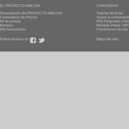
EL PROYECTO AMILOVA
COMUNIDAD
Presentación del PROYECTO AMILOVA
Tutorial del lector
Comentarios de Prensa
Ayuda la comunidad
Kit de prensa
FAQ.Preguntas y Re
Banners
Moneda Virtual: OR
Info Anunciantes
Condiciones de uso
Follow Amilova on
Mapa del sitio