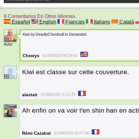
8 Comentarios En Otros Idiomas.
Español
English
Français
Italiano
Català
Kiwi by DeadlyChestnutt in Deviantart.
31
Autor
Chewys
01/09/2020 04:29:45
Kiwi est classe sur cette couverture.
12
alastair
01/09/2020 11:12:35
Ah enfin on va voir t'en shin han en act
5
Rémi Cazabat
01/09/2020 20:07:48