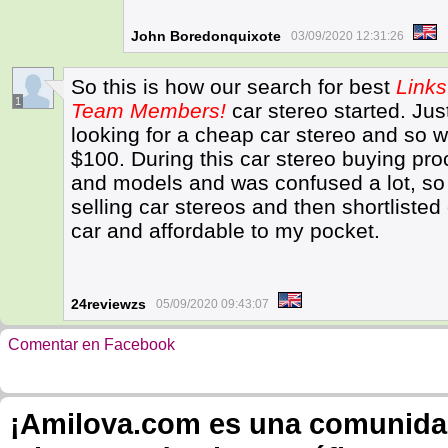
John Boredonquixote
03/09/2020 12:31:26
So this is how our search for best
Links
1
Team Members!
car stereo started. Jus
looking for a cheap car stereo and so 
$100. During this car stereo buying p
and models and was confused a lot, so 
selling car stereos and then shortlist
car and affordable to my pocket.
24reviewzs
05/09/2020 09:43:07
Comentar en Facebook
¡Amilova.com es una comunidad 