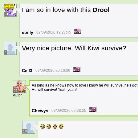
I am so in love with this
Drool
3
ebilly
02/09/2020 19:27:45
Very nice picture. Will Kiwi survive?
4
Cell3
02/09/2020 20:16:06
As long as he knows how to love i know he will survive, he's got all 
He will survive! Yeah yeah!
31
Autor
Chewys
03/09/2020 02:38:25
10