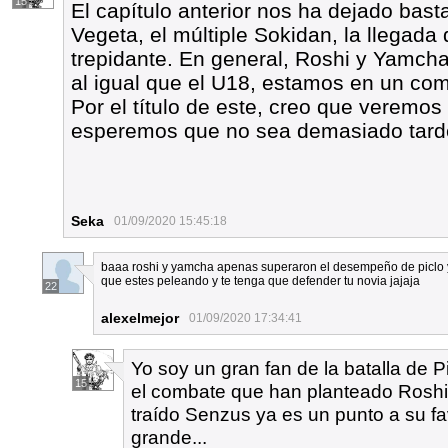
15
El capítulo anterior nos ha dejado bas
Vegeta, el múltiple Sokidan, la llegada
trepidante. En general, Roshi y Yamcha
al igual que el U18, estamos en un comb
Por el título de este, creo que veremos
esperemos que no sea demasiado tard
Seka
01/09/2020 15:45:18
baaa roshi y yamcha apenas superaron el desempeño de piclo 
que estes peleando y te tenga que defender tu novia jajaja
22
alexelmejor
01/09/2020 17:34:41
Yo soy un gran fan de la batalla de P
15
el combate que han planteado Roshi
traído Senzus ya es un punto a su f
grande...