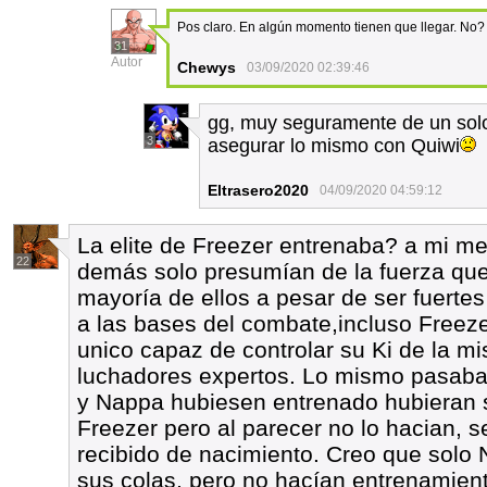
Pos claro. En algún momento tienen que llegar. No?
31
Autor
Chewys
03/09/2020 02:39:46
gg, muy seguramente de un solo
3
asegurar lo mismo con Quiwi
Eltrasero2020
04/09/2020 04:59:12
La elite de Freezer entrenaba? a mi me
22
demás solo presumían de la fuerza que 
mayoría de ellos a pesar de ser fuerte
a las bases del combate,incluso Freeze
unico capaz de controlar su Ki de la 
luchadores expertos. Lo mismo pasaba c
y Nappa hubiesen entrenado hubieran su
Freezer pero al parecer no lo hacian, 
recibido de nacimiento. Creo que solo 
sus colas, pero no hacían entrenamient