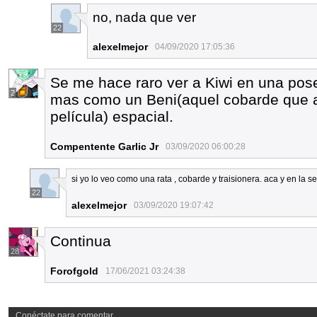
no, nada que ver
22
alexelmejor
04/09/2020 17:05:36
Se me hace raro ver a Kiwi en una pos
2
mas como un Beni(aquel cobarde que a
película) espacial.
Compentente Garlic Jr
03/09/2020 06:00:28
si yo lo veo como una rata , cobarde y traisionera. aca y en la 
22
alexelmejor
03/09/2020 19:07:42
Continua
28
Forofgold
17/06/2021 03:24:38
Conéctate para comentar