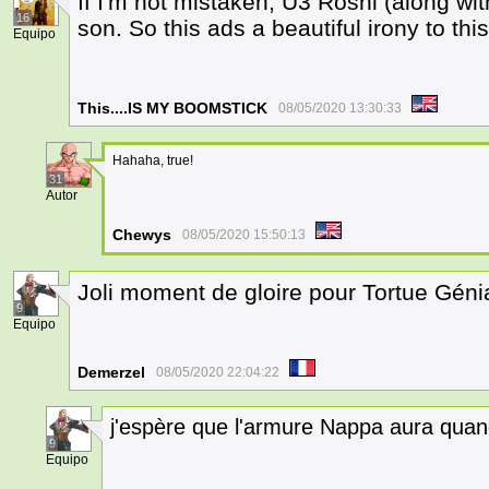
If I'm not mistaken, U3 Roshi (along wit
16
son. So this ads a beautiful irony to th
Equipo
This....IS MY BOOMSTICK
08/05/2020 13:30:33
Hahaha, true!
31
Autor
Chewys
08/05/2020 15:50:13
Joli moment de gloire pour Tortue Géni
9
Equipo
Demerzel
08/05/2020 22:04:22
j'espère que l'armure Nappa aura qua
9
Equipo