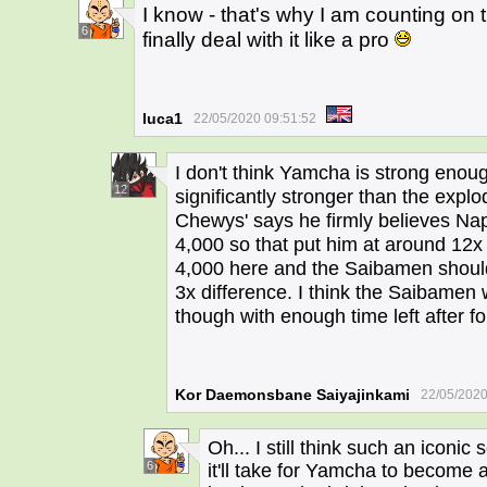
I know - that's why I am counting on 
6
finally deal with it like a pro
luca1
22/05/2020 09:51:52
I don't think Yamcha is strong enou
12
significantly stronger than the explo
Chewys' says he firmly believes Nap
4,000 so that put him at around 12x
4,000 here and the Saibamen should 
3x difference. I think the Saibamen 
though with enough time left after 
Kor Daemonsbane Saiyajinkami
22/05/2020
Oh... I still think such an iconi
6
it'll take for Yamcha to become 