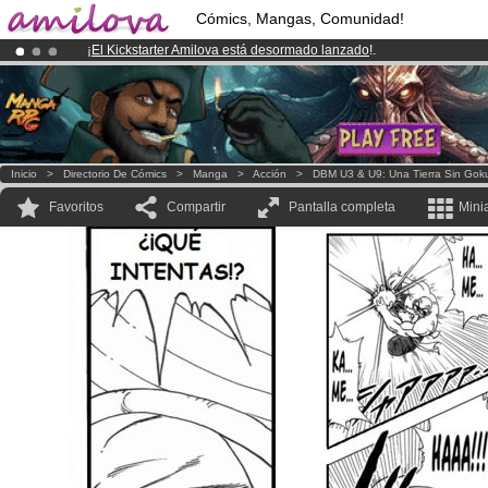
Cómics, Mangas, Comunidad!
¡
El Kickstarter Amilova está desormado lanzado
!.
¡Conviertete en Premium por
3.95 euros
al mes!
Hazte Premium ya
¡Ya tenemos 100000
miembros
y 1000
Cómics y Mangas!
.
Inicio
>
Directorio De Cómics
>
Manga
>
Acción
>
DBM U3 & U9: Una Tierra Sin Gok
Favoritos
Compartir
Pantalla completa
Mini