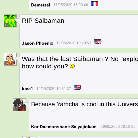
Demerzel
17/05/2020 16:03:46
RIP Saibaman
11
Jason Phoenix
19/05/2020 10:23:57
Was that the last Saibaman ? No "ex
6
how could you?
luca1
19/05/2020 10:31:37
Because Yamcha is cool in this Univers
12
Kor Daemonsbane Saiyajinkami
19/05/2020 20:10:00