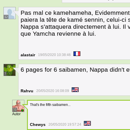
Pas mal ce kamehameha, Evidemment N
12
paiera la tête de kamé sennin, celui-ci 
Nappa s'attaquera directement à lui. Il 
que Yamcha revienne à lui.
alastair
19/05/2020 10:38:46
6 pages for 6 saibamen, Nappa didn't 
7
Rahvu
20/05/2020 16:08:09
That's the fifth saibamen...
31
Autor
Chewys
20/05/2020 19:57:24