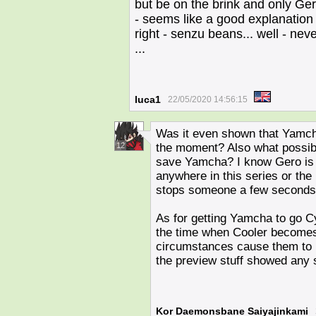
but be on the brink and only Ger
- seems like a good explanation 
right - senzu beans... well - n
...
luca1
22/05/2020 14:56:15
Was it even shown that Yamc
12
the moment? Also what possibl
save Yamcha? I know Gero is a g
anywhere in this series or the
stops someone a few seconds 
As for getting Yamcha to go C
the time when Cooler becomes 
circumstances cause them to ha
the preview stuff showed any
Kor Daemonsbane Saiyajinkami