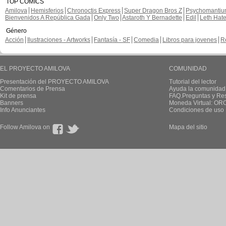
TOP CÓMICS
Amilova
Hemisferios
Chronoctis Express
Super Dragon Bros Z
Psychomanti
Bienvenidos A República Gada
Only Two
Astaroth Y Bernadette
Edil
Leth Hat
Género
Acción
Ilustraciones - Artworks
Fantasía - SF
Comedia
Libros para jovenes
R
EL PROYECTO AMILOVA
COMUNIDAD
Presentación del PROYECTO AMILOVA
Tutorial del lector
Comentarios de Prensa
Ayuda la comunidad
Kit de prensa
FAQ.Preguntas y Re
Banners
Moneda Virtual: OR
Info Anunciantes
Condiciones de uso
Follow Amilova on
Mapa del sitio