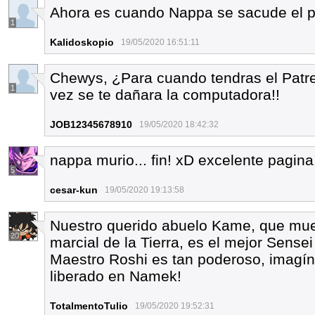
Ahora es cuando Nappa se sacude el p
1
Kalidoskopio
19/05/2020 16:51:11
Chewys, ¿Para cuando tendras el Patr
1
vez se te dañara la computadora!!
JOB12345678910
19/05/2020 18:42:32
nappa murio... fin! xD excelente pagina
5
cesar-kun
19/05/2020 19:13:58
Nuestro querido abuelo Kame, que muest
20
marcial de la Tierra, es el mejor Sensei
Maestro Roshi es tan poderoso, imagíne
liberado en Namek!
TotalmentoTulio
19/05/2020 19:52:31