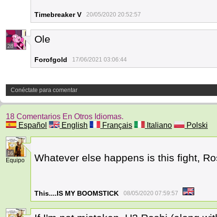
Timebreaker V
20/05/2020 20:52:57
Ole
28
Forofgold
17/06/2021 03:06:44
Conéctate para comentar
18 Comentarios En Otros Idiomas.
Español
English
Français
Italiano
Polski
16
Whatever else happens is this fight, Ro
Equipo
This....IS MY BOOMSTICK
08/05/2020 07:59:57