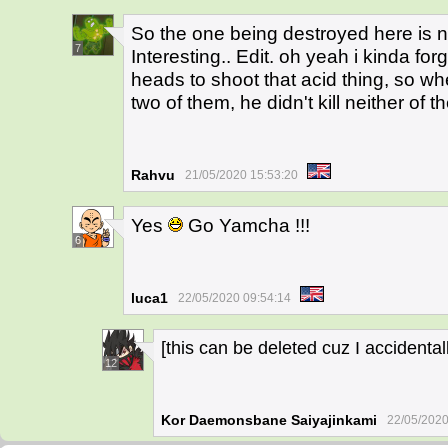
So the one being destroyed here is 
7
Interesting.. Edit. oh yeah i kinda fo
heads to shoot that acid thing, so 
two of them, he didn't kill neither of
Rahvu
21/05/2020 15:53:20
Yes
Go Yamcha !!!
6
luca1
22/05/2020 09:54:14
[this can be deleted cuz I accident
12
Kor Daemonsbane Saiyajinkami
22/05/2020