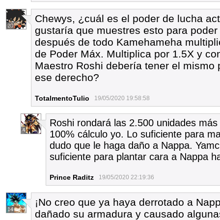
Chewys, ¿cuál es el poder de lucha ac
20
gustaría que muestres esto para poder 
después de todo Kamehameha multiplica
de Poder Máx. Multiplica por 1.5X y con
Maestro Roshi debería tener el mismo
ese derecho?
TotalmentoTulio
19/05/2020 19:58:58
Roshi rondará las 2.500 unidades más
4
100% cálculo yo. Lo suficiente para ma
dudo que le haga daño a Nappa. Yamch
suficiente para plantar cara a Nappa h
Prince Raditz
19/05/2020 22:19:36
¡No creo que ya haya derrotado a Nap
14
dañado su armadura y causado algunas 