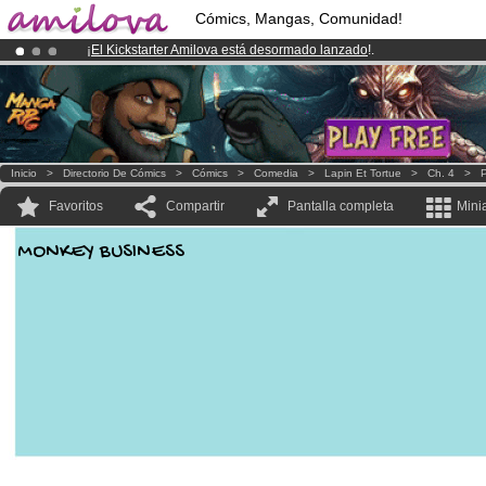
Cómics, Mangas, Comunidad!
¡
El Kickstarter Amilova está desormado lanzado
!.
¡Conviertete en Premium por
3.95 euros
al mes!
Hazte Premium ya
¡Ya tenemos 134393
miembros
y 1208
Cómics y Mangas!
.
Inicio
>
Directorio De Cómics
>
Cómics
>
Comedia
>
Lapin Et Tortue
>
Ch. 4
>
P
Favoritos
Compartir
Pantalla completa
Mini
MONKEY BUSINESS