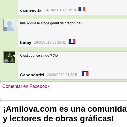
carmencita
14/10/2011 17:18:19
mieux que le singe geant de dragon ball
1
botey
16/02/2012 09:29:41
C'est quoi ce singe ? XD
39
Ganondorfzl
23/08/2012 01:38:51
Comentar en Facebook
¡Amilova.com es una comunidad 
y lectores de obras gráficas!