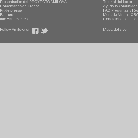
Presentación del PROYECTO AMILOVA
Tutorial del lector
Comentarios de Prensa
Ayuda la comunidad
Kit de prensa
FAQ.Preguntas y Re
Banners
Moneda Virtual: OR
Info Anunciantes
Condiciones de uso
Follow Amilova on
Mapa del sitio