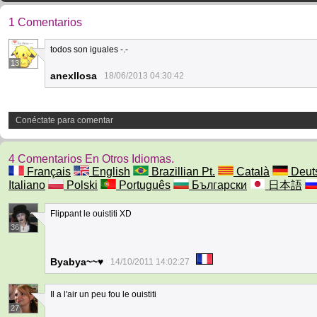
1 Comentarios
todos son iguales -.-
13
anexllosa
18/06/2013 04:30:42
Conéctate para comentar
4 Comentarios En Otros Idiomas.
Français
English
Brazillian Pt.
Català
Deut
Italiano
Polski
Português
Български
日本語
Flippant le ouistiti XD
36
Byabya~~♥
14/10/2011 14:02:27
Il a l'air un peu fou le ouistiti
27