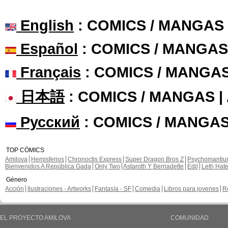
English
: COMICS / MANGAS
Español
: COMICS / MANGAS
Français
: COMICS / MANGA
日本語
: COMICS / MANGAS 
Русский
: COMICS / MANGAS
TOP CÓMICS
Amilova
Hemisferios
Chronoctis Express
Super Dragon Bros Z
Psychomanti
Bienvenidos A República Gada
Only Two
Astaroth Y Bernadette
Edil
Leth Hat
Género
Acción
Ilustraciones - Artworks
Fantasía - SF
Comedia
Libros para jovenes
R
EL PROYECTO AMILOVA
COMUNIDAD