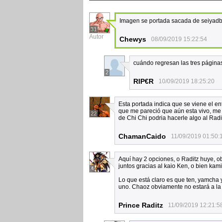
Imagen se portada sacada de seiyadbz
31
Autor
Chewys
08/09/2019 15:22:54
cuándo regresan las tres págin
2
RIP€R
10/09/2019 18:25:20
Esta portada indica que se viene el e
que me pareció que aún esta vivo, me 
22
de Chi Chi podria hacerle algo al Radit
ChamanCaido
11/09/2019 01:50:
Aquí hay 2 opciones, o Raditz huye, o
juntos gracias al kaio Ken, o bien ka
4
Lo que está claro es que ten, yamcha 
uno. Chaoz obviamente no estará a l
Prince Raditz
11/09/2019 12:21:5