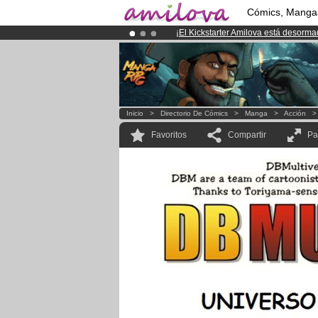
Cómics, Manga
¡
El Kickstarter Amilova está desorm
¡Ya tenemos 134393
miembros
y 12
¡Conviertete en Premium por
3.95 e
Inicio
>
Directorio De Cómics
>
Manga
>
Acción
Favoritos
Compartir
Pa