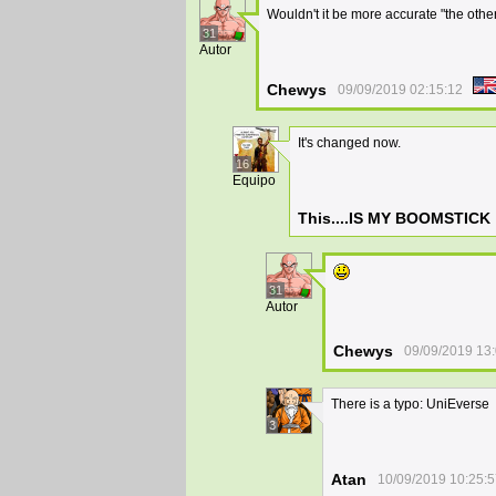
Wouldn't it be more accurate "the otherw
31
Autor
Chewys
09/09/2019 02:15:12
It's changed now.
16
Equipo
This....IS MY BOOMSTICK
31
Autor
Chewys
09/09/2019 13
There is a typo: UniEverse
3
Atan
10/09/2019 10:25: