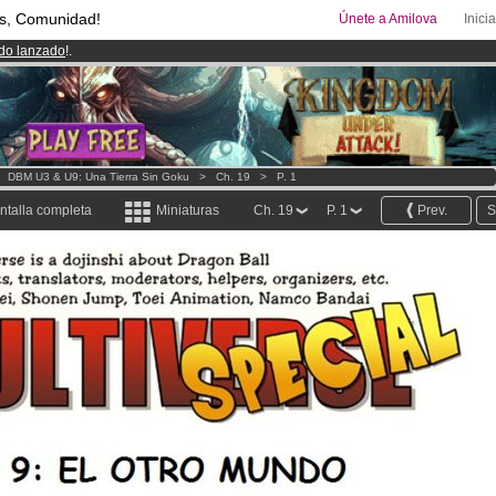
s, Comunidad!
Únete a Amilova
Inici
ado lanzado
!.
08
Cómics y Mangas!
.
uros
al mes!
Hazte Premium ya
>
DBM U3 & U9: Una Tierra Sin Goku
>
Ch. 19
>
P. 1
ntalla completa
Miniaturas
Ch. 19
P. 1
Prev.
S