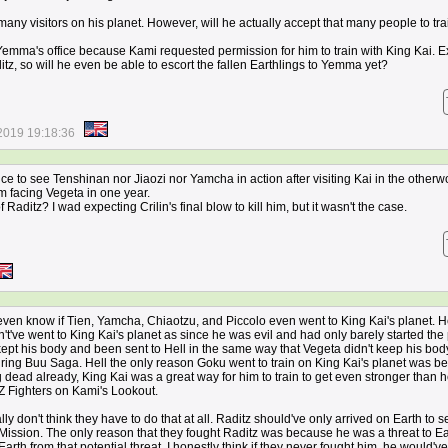
many visitors on his planet. However, will he actually accept that many people to tra
emma's office because Kami requested permission for him to train with King Kai. E
ditz, so will he even be able to escort the fallen Earthlings to Yemma yet?
2019 19:18:36
e to see Tenshinan nor Jiaozi nor Yamcha in action after visiting Kai in the otherwo
em facing Vegeta in one year.
f Raditz? I wad expecting Crilin's final blow to kill him, but it wasn't the case.
 even know if Tien, Yamcha, Chiaotzu, and Piccolo even went to King Kai's planet. H
n't've went to King Kai's planet as since he was evil and had only barely started the 
ept his body and been sent to Hell in the same way that Vegeta didn't keep his bo
ring Buu Saga. Hell the only reason Goku went to train on King Kai's planet was 
dead already, King Kai was a great way for him to train to get even stronger than 
e Z Fighters on Kami's Lookout.
ually don't think they have to do that at all. Raditz should've only arrived on Earth to 
 Mission. The only reason that they fought Raditz was because he was a threat to E
rth from that potential threat. I honestly think if they never fought him, he would've 