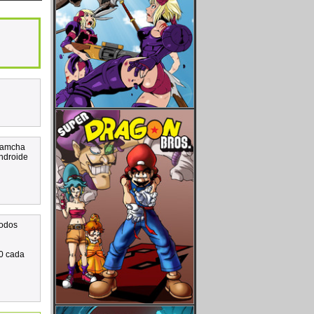
 Yamcha
androide
todos
00 cada