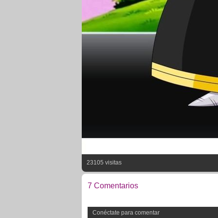
23105 visitas
7 Comentarios
Conéctate para comentar