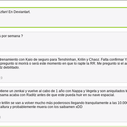
fan! En Deviantart.
as por semana ?
ntrenamiento con Kaio de seguro para Tenshinhan, Krilin y Chaoz. Falta confirmar
pregunto si morirá o será este momento en que lo rapte la RR. Me pregunto si el 
z debilitado.
19
btiene un zenkai y vuelve al cabo de 1 año con Nappa y Vegeta y son aniquilados 
misama acaba con Raditz antes de que este pueda huir en su nave espacial.
y krillin se van a volver mucho más poderosos llegando tranquilamente a las 10.0
a altura y probablemente muera con los saibamen xDD
8