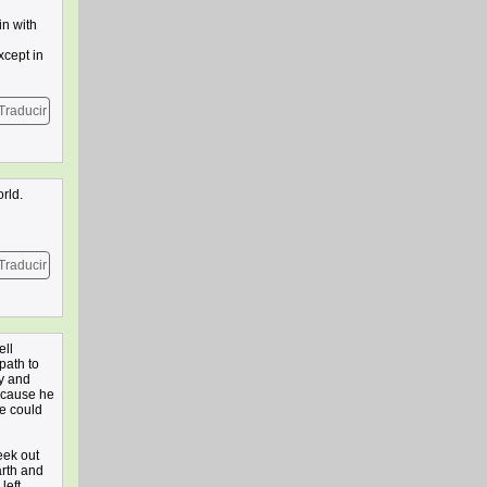
in with
xcept in
Traducir
rld.
Traducir
ell
path to
dy and
because he
he could
seek out
arth and
left