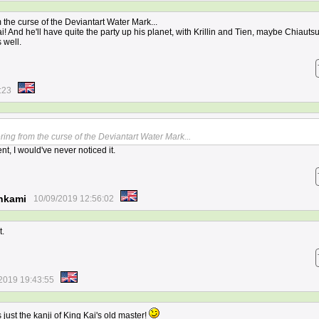
m the curse of the Deviantart Water Mark...
ai! And he'll have quite the party up his planet, with Krillin and Tien, maybe Chiauts
 well.
:23
ering from the curse of the Deviantart Water Mark...
t, I would've never noticed it.
nkami
10/09/2019 12:56:02
t.
2019 19:43:55
 just the kanji of King Kai's old master!