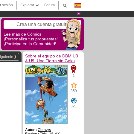
ar sesión
Explorar
Forum
Crea una cuenta gratuita
Lee más de Cómics
¡Personaliza tus propuestas!
¡Participa en la Comunidad!
Sobre el equipo de DBM U3
iguiente
& U9: Una Tierra sin Goku
1
359
321
Autor :
Chewys