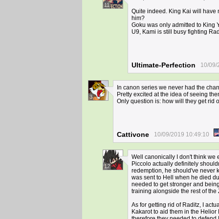
11
Quite indeed. King Kai will have 
him?
Goku was only admitted to King Y
U9, Kami is still busy fighting Ra
Ultimate-Perfection
10/09/
In canon series we never had the chanc
Pretty excited at the idea of seeing th
3
Only question is: how will they get rid o
Cattivone
10/09/2019 10:49:10
Well canonically I don't think we
Piccolo actually definitely should
12
redemption, he should've never k
was sent to Hell when he died du
needed to get stronger and being 
training alongside the rest of th
As for getting rid of Raditz, I act
Kakarot to aid them in the Helior
therefore they needed to defend Ea