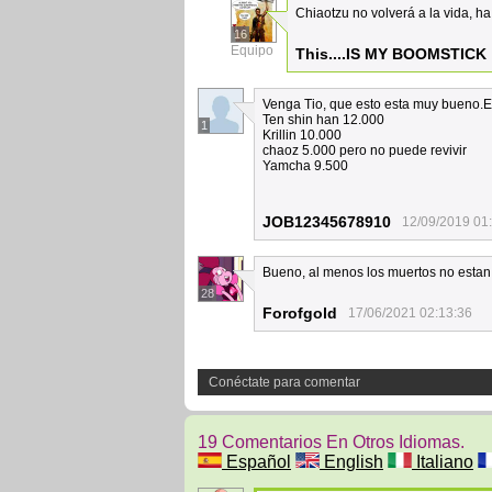
Chiaotzu no volverá a la vida, h
16
Equipo
This....IS MY BOOMSTICK
Venga Tio, que esto esta muy bueno.E
Ten shin han 12.000
1
Krillin 10.000
chaoz 5.000 pero no puede revivir
Yamcha 9.500
JOB12345678910
12/09/2019 01
Bueno, al menos los muertos no estan 
28
Forofgold
17/06/2021 02:13:36
Conéctate para comentar
19 Comentarios En Otros Idiomas.
Español
English
Italiano