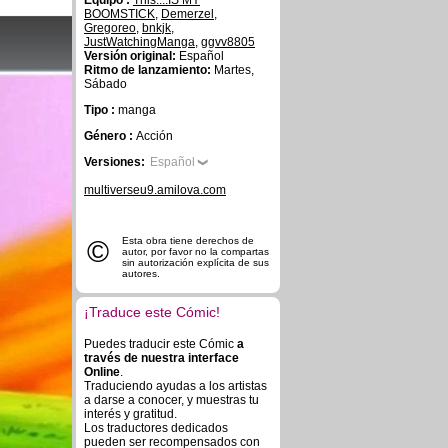
Equipo :
This....IS MY
BOOMSTICK
,
Demerzel
,
Gregoreo
,
bnkjk
,
JustWatchingManga
,
ggvv8805
Versión original:
Español
Ritmo de lanzamiento:
Martes,
Sábado
Tipo :
manga
Género :
Acción
Versiones:
Español
multiverseu9.amilova.com
©
Esta obra tiene derechos de
autor, por favor no la compartas
sin autorización explícita de sus
autores.
¡Traduce este Cómic!
Puedes traducir este Cómic
a
través de nuestra interface
Online
.
Traduciendo ayudas a los artistas
a darse a conocer, y muestras tu
interés y gratitud.
Los traductores dedicados
pueden ser recompensados con