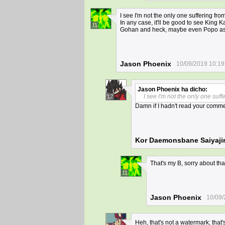
I see I'm not the only one suffering fro
In any case, it'll be good to see King K
11
Gohan and heck, maybe even Popo as
Jason Phoenix
10/09/2019 10:19
Jason Phoenix
ha dicho:
I see I'm not the only one suff
12
Damn if I hadn't read your commen
Kor Daemonsbane Saiyaji
That's my B, sorry about tha
11
Jason Phoenix
10/09/
Heh, that's not a watermark; that's